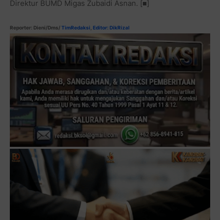
Direktur BUMD Migas Zubaidi Asnan. [■]
Reporter: Dieni/Dms/
TimRedaksi
,
Editor: DikRizal