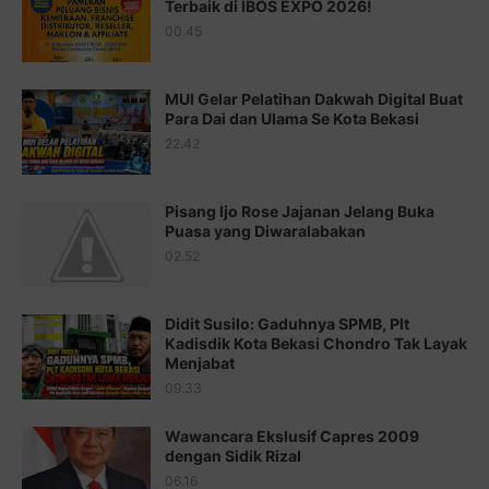
Terbaik di IBOS EXPO 2026!
00.45
Juz 15 ⇨
http://j.mp/2bFRQIM
Juz 16 ⇨
http://j.mp/2b8SegG
MUI Gelar Pelatihan Dakwah Digital Buat
Para Dai dan Ulama Se Kota Bekasi
Juz 17 ⇨
http://j.mp/2brHsFz
22.42
Juz 18 ⇨
http://j.mp/2b8SCfc
Juz 19 ⇨
http://j.mp/2bFSq95
Pisang Ijo Rose Jajanan Jelang Buka
Puasa yang Diwaralabakan
Juz 20 ⇨
http://j.mp/2brI1zc
02.52
Juz 21 ⇨
http://j.mp/2b8VcBO
Didit Susilo: Gaduhnya SPMB, Plt
Juz 22 ⇨
http://j.mp/2bFRxNP
Kadisdik Kota Bekasi Chondro Tak Layak
Menjabat
Juz 23 ⇨
http://j.mp/2brItxm
09.33
Juz 24 ⇨
http://j.mp/2brHKw5
Wawancara Ekslusif Capres 2009
Juz 25 ⇨
http://j.mp/2brImlf
dengan Sidik Rizal
06.16