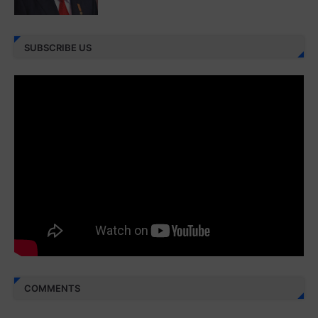
Juz 26 ⇨
http://j.mp/2bFRHF2
Juz 27 ⇨
http://j.mp/2bFRXno
SUBSCRIBE US
Juz 28 ⇨
http://j.mp/2brI3ai
Juz 29 ⇨
http://j.mp/2bFRyBF
Juz 30 ⇨
http://j.mp/2bFREcc
Monggo disebarluaskan. Mudah-mudahan menjadi ladang
amal jariyah bagi kita semua.
Berbagi kebaikan meskipun sedikit, semoga bermanfaat,
aamiin...
COMMENTS