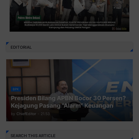
EDITORIAL
BPK
Presiden Bilang APBN Bocor 30 Persen?
Kejagung Pasang “Alarm” Keuangan
by
ChiefEditor
-
21.53
SEARCH THIS ARTICLE