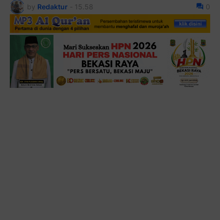
by
Redaktur
-
15.58
0