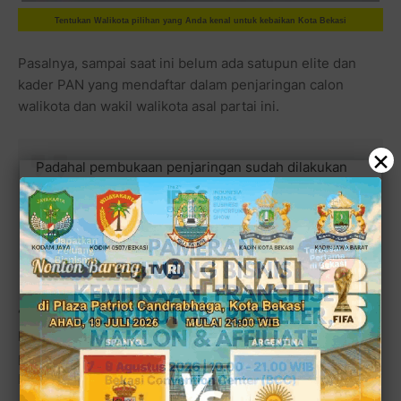
Tentukan Walikota pilihan yang Anda kenal untuk kebaikan Kota Bekasi
Pasalnya, sampai saat ini belum ada satupun elite dan
kader PAN yang mendaftar dalam penjaringan calon
walikota dan wakil walikota asal partai ini.
×
Padahal pembukaan penjaringan sudah dilakukan
sejak 5 April lalu. Jika segera mendaftar,
menunjukkan PAN memang serius menghadapi
Pemilukada.
“Siapa pun elite atau kader dari PAN yang mendaftar pasti
kami dukung karena BM merupakan organisasi sayap
partai,” tegas Ketua Dewan Pengurus Daerah (DPD) BM
PAN Kota Bekasi, Urip Widodo.