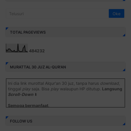
TOTAL PAGEVIEWS
4
8
4
2
3
2
MURATTAL 30 JUZ AL-QUR'AN
Ini dia link murottal Alqur'an 30 juz, tanpa harus
download
,
tinggal
play
saja. Bisa
play
walaupun HP ditutup.
Langsung
Scroll-Down
⬇️
Semoga bermanfaat
.
Juz 1 ⇨
http://j.mp/2b8SiNO
FOLLOW US
Juz 2 ⇨
http://j.mp/2b8RJmQ