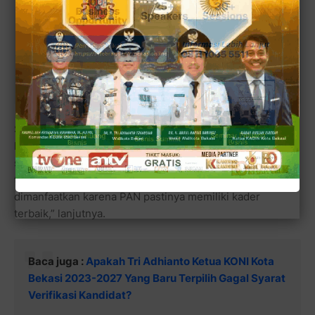
Baca juga:
Abdul Muin Hafied: Pemkot Harus Beri
Sanksi Putus Perjanjian Kerja Sama dengan
Kontraktor Revitalisasi Pasar Kranji yang
Mangkrak
Secara pribadi ia berharap dan bahkan mendesak agar
kader-kader terbaik PAN segera mendaftar penjaringan
sebagai bakal calon Walikota Bekasi. “Waktu penjaringan
tinggal seminggu lagi, kami berharap sekali waktu ini
dimanfaatkan karena PAN pastinya memiliki kader
terbaik,” lanjutnya.
Baca juga :
Apakah Tri Adhianto Ketua KONI Kota
Bekasi 2023-2027 Yang Baru Terpilih Gagal Syarat
Verifikasi Kandidat?