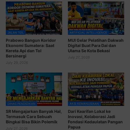
JALAN TOL
ARTIFICIAL INTELLIGENCE
Prabowo Bangun Koridor
MUI Gelar Pelatihan Dakwah
Ekonomi Sumatera: Saat
Digital Buat Para Dai dan
Kereta Api dan Tol
Ulama Se Kota Bekasi
Bersinergi
July 27, 2026
July 29, 2026
DINAS PENDIDIKAN
AKSI KEMANUSIAAN
SR Mengajarkan Banyak Hal,
Dari Kearifan Lokal ke
Termasuk Cara Sebuah
Inovasi, Kolaborasi Jadi
Bingkai Bisa Bikin Polemik
Fondasi Kedaulatan Pangan
Papua
July 27, 2026