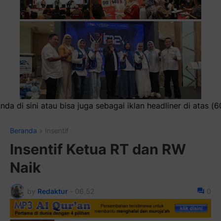
iklan headliner di atas (600x100)px
Beranda
Insentif
Insentif Ketua RT dan RW
Naik
by
Redaktur
-
06.52
0