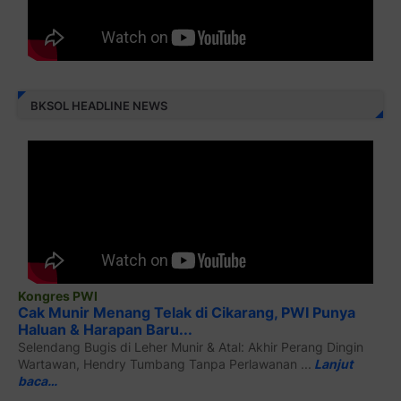
BKSOL HEADLINE NEWS
Kongres PWI
Cak Munir Menang Telak di Cikarang, PWI Punya
Haluan & Harapan Baru...
Selendang Bugis di Leher Munir & Atal: Akhir Perang Dingin
Wartawan, Hendry Tumbang Tanpa Perlawanan ...
Lanjut
baca…