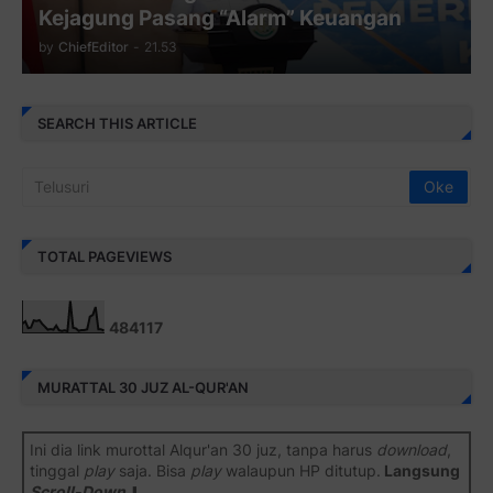
Kejagung Pasang “Alarm” Keuangan
by
ChiefEditor
-
21.53
SEARCH THIS ARTICLE
TOTAL PAGEVIEWS
4
8
4
1
1
7
MURATTAL 30 JUZ AL-QUR'AN
Ini dia link murottal Alqur'an 30 juz, tanpa harus
download
,
tinggal
play
saja. Bisa
play
walaupun HP ditutup.
Langsung
Scroll-Down
⬇️