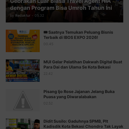
Gebrakan Luar Biasa Travel Agent HIA
Juz 11 ⇨
http://j.mp/2bHf80y
dengan Program Bisa Umroh Tahun Ini
Juz 12 ⇨
http://j.mp/2bWnTby
by
Redaktur
-
05.32
Juz 13 ⇨
http://j.mp/2bFTiKQ
🎟️ Saatnya Temukan Peluang Bisnis
Juz 14 ⇨
http://j.mp/2b8SUTA
Terbaik di IBOS EXPO 2026!
00.45
Juz 15 ⇨
http://j.mp/2bFRQIM
Juz 16 ⇨
http://j.mp/2b8SegG
MUI Gelar Pelatihan Dakwah Digital Buat
Para Dai dan Ulama Se Kota Bekasi
Juz 17 ⇨
http://j.mp/2brHsFz
22.42
Juz 18 ⇨
http://j.mp/2b8SCfc
Juz 19 ⇨
http://j.mp/2bFSq95
Pisang Ijo Rose Jajanan Jelang Buka
Puasa yang Diwaralabakan
Juz 20 ⇨
http://j.mp/2brI1zc
02.52
Juz 21 ⇨
http://j.mp/2b8VcBO
Didit Susilo: Gaduhnya SPMB, Plt
Juz 22 ⇨
http://j.mp/2bFRxNP
Kadisdik Kota Bekasi Chondro Tak Layak