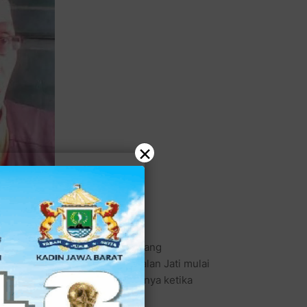
×
emang bisa jadi pengalaman yang
raktiknya di bilangan Pangkalan Jati mulai
huhur, jam 12:00 siang. Sayangnya ketika
itu lagi.