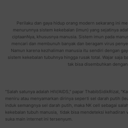
Perilaku dan gaya hidup orang modern sekarang ini 
menurunnya sistem kekebalan (imun) yang sejatinya ada
ciptaanNya, khususnya manusia. Sistem imun pada manu
mencari dan membunuh banyak dan beragam virus penyeb
Namun karena kezhaliman manusia itu sendiri dengan ga
sistem kekebalan tubuhnya hingga rusak total. Wajar saja b
tak bisa disembuhkan dengan
"Salah satunya adalah HIV/AIDS," papar
ThabibSidikRizal
, "Ka
meniru atau menyamarkan dirinya seperti sel darah putih (le
induk semangnya sel darah putih, maka NK cell sebagai sala
kekebalan tubuh manusia, tidak bisa mendeteksi kehadiran vi
suka main internet ini tersenyum.