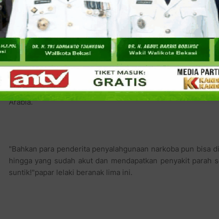
(leukemia) bisa disembuhkan hanya dalam hitungan waktu be
Termasuk penyakit apapun baik yang akut maupun kronis b
homeopathy yang diberikannya. "Bukan itu saja," imbuh Tha
herbal dan beberapa obat hasil penemuan ahli riset dari A
Arabia.
"Bahkan para penderita penyalahgunaan narkoba pun bisa di
hingga yang sudah akut dan mendapatkan penyakit parah se
suntik!"papar lelaki beranak lima ini.