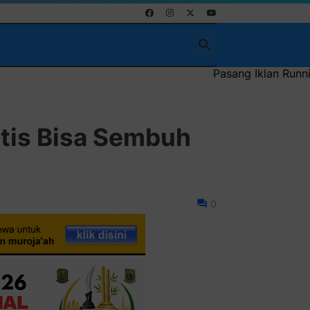
Pasang Iklan Running Text Anda di sini 
itis Bisa Sembuh
0