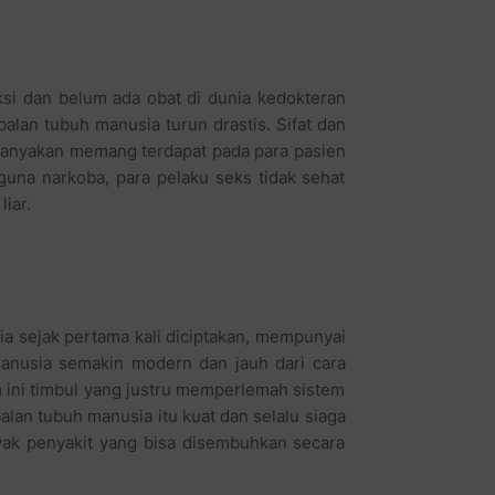
eksi dan belum ada obat di dunia kedokteran
an tubuh manusia turun drastis. Sifat dan
kebanyakan memang terdapat pada para pasien
una narkoba, para pelaku seks tidak sehat
iar.
a sejak pertama kali diciptakan, mempunyai
manusia semakin modern dan jauh dari cara
 ini timbul yang justru memperlemah sistem
lan tubuh manusia itu kuat dan selalu siaga
yak penyakit yang bisa disembuhkan secara