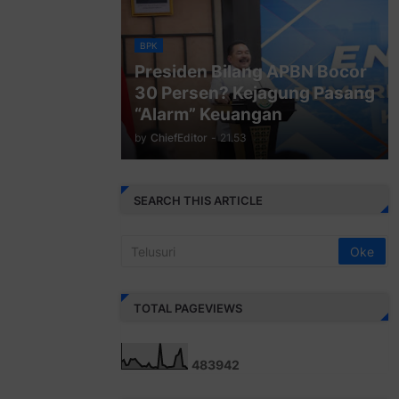
BPK
Presiden Bilang APBN Bocor
30 Persen? Kejagung Pasang
“Alarm” Keuangan
by
ChiefEditor
-
21.53
SEARCH THIS ARTICLE
TOTAL PAGEVIEWS
4
8
3
9
4
2