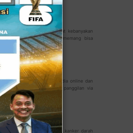
 bahasa yang mudah membuat kebanyakan
erita HIV/AIDS dan kanker memang bisa
h aktif sebagai wartawan media online dan
enal dan banyak mendapat panggilan via
 rahim, kanker prostat bahkan kanker darah