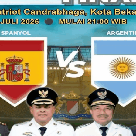
Dan penjelasannya yang lengkap dan gamblang dengan
pasiennya menjadi tahu banyak dan lega, bahwa pend
disembuhkan secara total.
Hal inilah yang membuat ThabibSidikRizal, yang juga masi
pengusaha web design & development ini mendadak terk
telepon untuk mengobati banyak pasien datang ke rumah.
Betapa tidak, penyakit berbahaya seperti HIV/AIDS, kanker