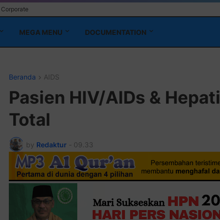
Corporate
MEGA MENU
DOCUMENTATION
Beranda
AIDS
Pasien HIV/AIDs & Hepat
Total
by
Redaktur
-
09.33