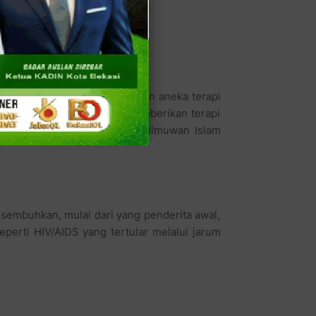
berapa bulan saja.
isa disembuhkan hanya dengan aneka terapi
bibSidikRizal, "Saya juga memberikan terapi
merika Serikat dan juga para ilmuwan Islam
sembuhkan, mulai dari yang penderita awal,
perti HIV/AIDS yang tertular melalui jarum