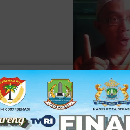
Berbincang
dengan Ahli Terapi Bekam ThabibSidikRizal m
menyenangkan. Betapa tidak semenjak berkunjung ke rumah p
dari pagi hari jam 08:00 tak terasa waktu sudah menjelang Z
tulisan ini diterbitkan, rumah praktiknya sudah tidak di tempat 