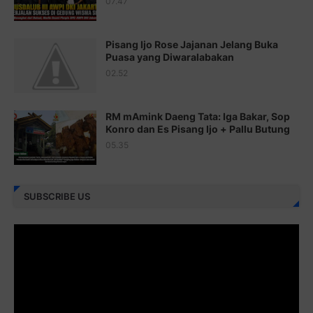
07.47
Juz 21 ⇨
http://j.mp/2b8VcBO
Pisang Ijo Rose Jajanan Jelang Buka
Juz 22 ⇨
http://j.mp/2bFRxNP
Puasa yang Diwaralabakan
Juz 23 ⇨
http://j.mp/2brItxm
02.52
Juz 24 ⇨
http://j.mp/2brHKw5
RM mAmink Daeng Tata: Iga Bakar, Sop
Juz 25 ⇨
http://j.mp/2brImlf
Konro dan Es Pisang Ijo + Pallu Butung
05.35
Juz 26 ⇨
http://j.mp/2bFRHF2
Juz 27 ⇨
http://j.mp/2bFRXno
SUBSCRIBE US
Juz 28 ⇨
http://j.mp/2brI3ai
Juz 29 ⇨
http://j.mp/2bFRyBF
Juz 30 ⇨
http://j.mp/2bFREcc
Monggo disebarluaskan. Mudah-mudahan menjadi ladang
amal jariyah bagi kita semua.