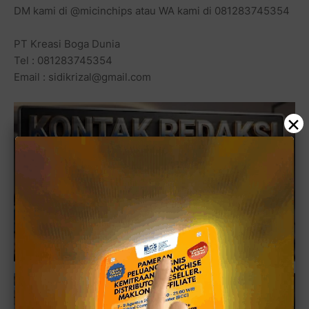
DM kami di @micinchips atau WA kami di 081283745354
PT Kreasi Boga Dunia
Tel : 081283745354
Email : sidikrizal@gmail.com
×