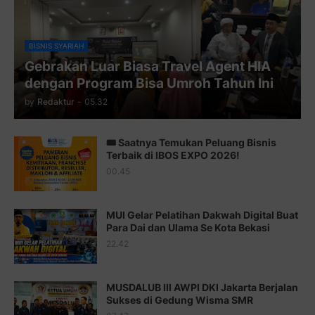
Juz 9 ⇨
http://j.mp/2byr1bu
Juz 10 ⇨
http://j.mp/2bHfyUH
BISNIS SYARIAH
Gebrakan Luar Biasa Travel Agent HIA
Juz 11 ⇨
http://j.mp/2bHf80y
dengan Program Bisa Umroh Tahun Ini
Juz 12 ⇨
http://j.mp/2bWnTby
by
Redaktur
-
05.32
Juz 13 ⇨
http://j.mp/2bFTiKQ
🎟️ Saatnya Temukan Peluang Bisnis
Juz 14 ⇨
http://j.mp/2b8SUTA
Terbaik di IBOS EXPO 2026!
00.45
Juz 15 ⇨
http://j.mp/2bFRQIM
Juz 16 ⇨
http://j.mp/2b8SegG
MUI Gelar Pelatihan Dakwah Digital Buat
Para Dai dan Ulama Se Kota Bekasi
Juz 17 ⇨
http://j.mp/2brHsFz
22.42
Juz 18 ⇨
http://j.mp/2b8SCfc
Juz 19 ⇨
http://j.mp/2bFSq95
MUSDALUB III AWPI DKI Jakarta Berjalan
Sukses di Gedung Wisma SMR
Juz 20 ⇨
http://j.mp/2brI1zc