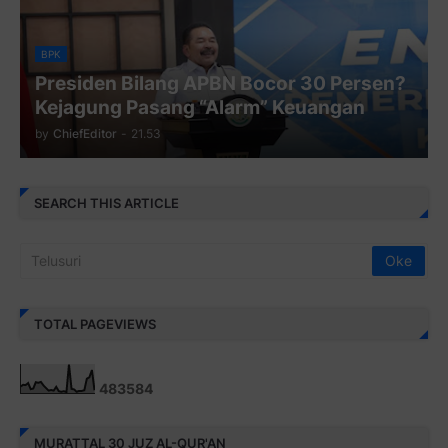
BPK
Presiden Bilang APBN Bocor 30 Persen?
Kejagung Pasang “Alarm” Keuangan
by
ChiefEditor
-
21.53
SEARCH THIS ARTICLE
TOTAL PAGEVIEWS
4
8
3
5
8
4
MURATTAL 30 JUZ AL-QUR'AN