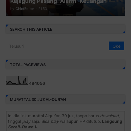
Kejagung Pasang “Alarm” Keuangan
by
ChiefEditor
-
21.53
SEARCH THIS ARTICLE
TOTAL PAGEVIEWS
4
8
4
0
5
6
MURATTAL 30 JUZ AL-QUR'AN
Ini dia link murottal Alqur'an 30 juz, tanpa harus
download
,
tinggal
play
saja. Bisa
play
walaupun HP ditutup.
Langsung
Scroll-Down
⬇️