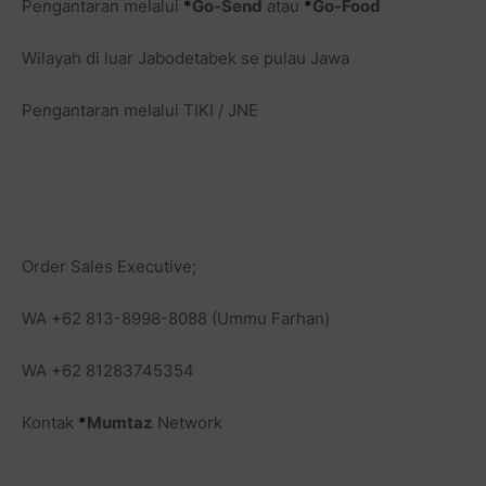
Pengantaran melalui
*
Go-Send
atau
*
Go-Food
Wilayah di luar Jabodetabek se pulau Jawa
Pengantaran melalui TIKI / JNE
Order Sales Executive;
WA +62 813-8998-8088 (Ummu Farhan)
WA +62 81283745354
Kontak
*
Mumtaz
Network