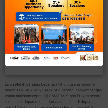
warung kelontong di sekitar lingkungan rumahnya di
kawasan area kantor walikota Jaktim, Cakung.
Kemudian karena asiknya usaha yang dikelolanya
bersama anak-anaknya, NurHasanah pun berpikir untuk
mengembangkan usaha minuman dingin dalam kemasan
ini bisa dibarengi dengan usaha makanan dengan cara
yang sama.
Lalu setelah berjalan beberapa tahun, usaha minuman
dingin Teh Tarik Jelly SAMARA dibarengi pengembangan
usaha makanan cepat saji SAMARA Kebab Frozen secara
kakilima di depan minimarket atau bahkan di depan
masjid dan pusat keramaian lain di lingkungan dekat