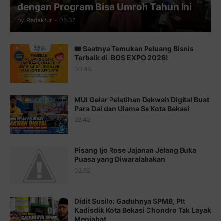
dengan Program Bisa Umroh Tahun Ini
Juz 12 ⇨
http://j.mp/2bWnTby
by
Redaktur
-
05.32
Juz 13 ⇨
http://j.mp/2bFTiKQ
🎟️ Saatnya Temukan Peluang Bisnis
Juz 14 ⇨
http://j.mp/2b8SUTA
Terbaik di IBOS EXPO 2026!
00.45
Juz 15 ⇨
http://j.mp/2bFRQIM
Juz 16 ⇨
http://j.mp/2b8SegG
MUI Gelar Pelatihan Dakwah Digital Buat
Para Dai dan Ulama Se Kota Bekasi
Juz 17 ⇨
http://j.mp/2brHsFz
22.42
Juz 18 ⇨
http://j.mp/2b8SCfc
Juz 19 ⇨
http://j.mp/2bFSq95
Pisang Ijo Rose Jajanan Jelang Buka
Puasa yang Diwaralabakan
Juz 20 ⇨
http://j.mp/2brI1zc
02.52
Juz 21 ⇨
http://j.mp/2b8VcBO
Didit Susilo: Gaduhnya SPMB, Plt
Juz 22 ⇨
http://j.mp/2bFRxNP
Kadisdik Kota Bekasi Chondro Tak Layak
Menjabat