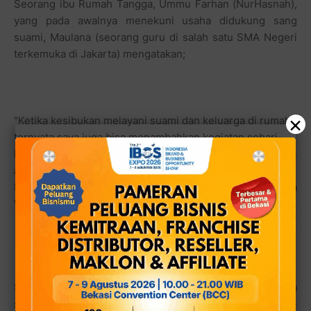
Seorang ibu Rumah Tangga, Ummu Farhan (NurHasnah),
yang pada awalnya menekuni usaha didukung sang
suami, Maulana (seorang guru di salah satu SMA Negeri
terkemuka di Jakarta) mengatakan;
×
"Ketika kesibukan melayani suami dan keluarga di rumah
ternyata saya juga bisa menambahkan kegiatan sehari-
hari dengan peluang bisnis mudah, maka kami sekeluarga
atas izin suami saya mulai buka usaha Teh Tarik Jelly.
Kami memberi nama Samara, singkatan istilah Sakinah ma
Waddah wa Rahmah.'
Semakin lama berjalan usaha industri rumah yang hanya
semakin menerima banyak permintaan dari warung-