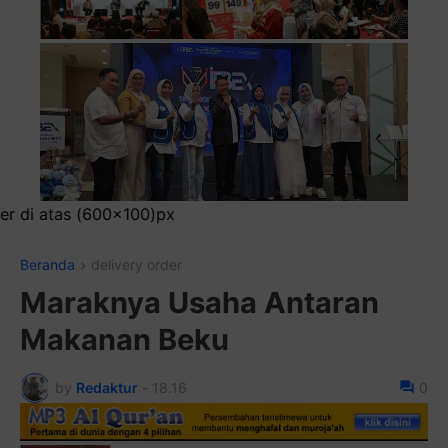
Pasang Ik
Beranda
delivery order
Maraknya Usaha Antaran
Makanan Beku
by
Redaktur
-
18.16
0