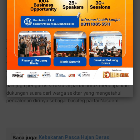
Balon Walikota Heikal Safar
Seperti program Panca BMW yang sudah
dilaksanakannya bersama tandem Caleg DPRD Provinsi
Jawa Barat Heikal Safar dengan kunjungan ke tengah
warga secara langsung di dapilnya. Program Panca BMW
atau Bersama Mas Wiwit yang dicanangkan sudah sejak
lama berupa 5 langkah dirinya sebagai fungsionaris partai
dan juga pengurus struktural partai untuk mendapatkan
dukungan suara dari warga sekitar yang mengetahui
pencalonan dirinya sebagai bacaleg partai Nasdem.
Baca juga:
Kebakaran Pasca Hujan Deras