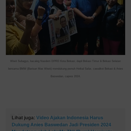
Wiwit Subagyo, bacaleg Nasdem DPRD Kota Bekasi, dapil Bekasi Timur & Bekasi Selatan
bersama BMW (Barisan Mas Wiwit) mendukung pwnuh Heikal Safar, cawalkot Bekasi & Anies
Baswedan, capres 2024.
Lihat juga:
Video Ajakan Indonesia Harus
Dukung Anies Baswedan Jadi Presiden 2024