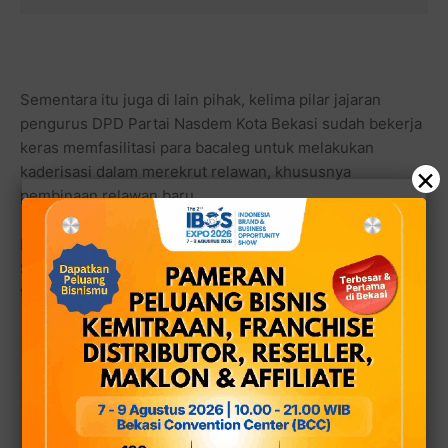
Sementara itu juga di lain pihak, kelima pilar jajaran
pengurus DPD Partai Nasdem Kota Bekasi sudah bekerja
keras memfasilitasi para bacaleg untuk melakukan
×
kaderisasi dalam merekrut relawan, khususnya
pembinaan relawan baru.
Menurut Sekjen DPD Partai Nasdem Kota Bekasi, Wiwit
Subagyo, peningkatan aksi sosialisasi warga di awal
tahun 2023 ini memang harus semakin digalakkan.
Baca juga:
Membangun Silaturahim ke Tokoh
Warga Bekasi Damin Sada dengan Kunjungan