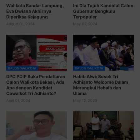
Walikota Bandar Lampung,
Ini Dia Tujuh Kandidat Calon
Eva Dwiana Akhirnya
Gubernur Bengkulu
Diperiksa Kejagung
Terpopuler
August 01, 2024
May 07, 2024
BALON WALIKOTA
BALON WALIKOTA
DPC PDIP Buka Pendaftaran
Habib Alwi: Sosok Tri
Calon Walikota Bekasi, Ada
Adhianto Welcome Dalam
Apa dengan Kandidat
Merangkul Habaib dan
Cawalkot Tri Adhianto?
Ulama
April 01, 2024
May 12, 2023