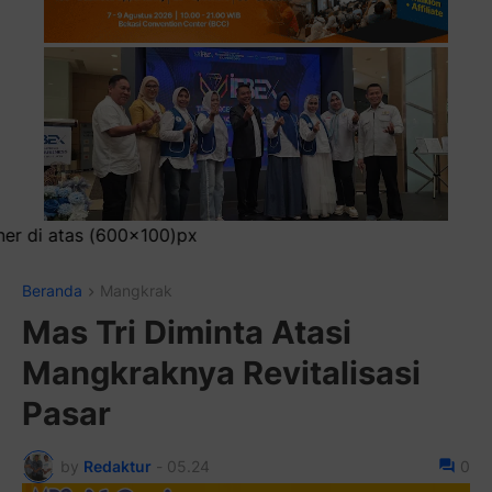
Pasang
Beranda
Mangkrak
Mas Tri Diminta Atasi
Mangkraknya Revitalisasi
Pasar
by
Redaktur
-
05.24
0