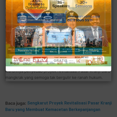
Walikota, Tri Adhianto, kemudian jajaran instansi serta
dinas terkait dan beberapa tokoh masyarakat seperti
aktivis yang cukup vokal, Nyimas Sakuntala Dewi dan
lainnya, pada Jumat 24 Feb 2023 lalu, di Sentra Terpadu
Pangudi Luhur, Jl. Joyo Martono 19, Margahayu, Bekasi
Timur.
Kini isu panas ini bergulir ke ranah publik dan mulai
beberapa tokoh tampil ikut berbicara menyikapi masalah
kisruhnya penyebab proyek revitalisasi Pasar Kranji Baru
mangkrak yang semoga tak bergulir ke ranah hukum.
Baca juga:
Sengkarut Proyek Revitalisasi Pasar Kranji
Baru yang Membuat Kemacetan Berkepanjangan