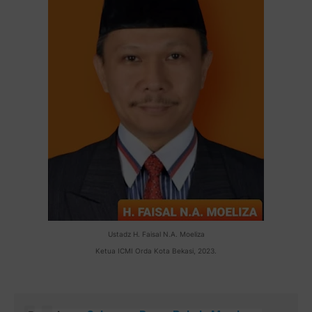
Ustadz H. Faisal N.A. Moeliza
Ketua ICMI Orda Kota Bekasi, 2023.