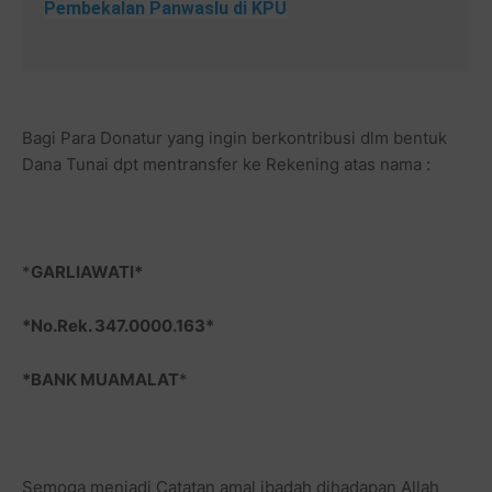
Pembekalan Panwaslu di KPU
Bagi Para Donatur yang ingin berkontribusi dlm bentuk
Dana Tunai dpt mentransfer ke Rekening atas nama :
*
GARLIAWATI*
*No.Rek. 347.0000.163*
*BANK MUAMALAT
*
Semoga menjadi Catatan amal ibadah dihadapan Allah