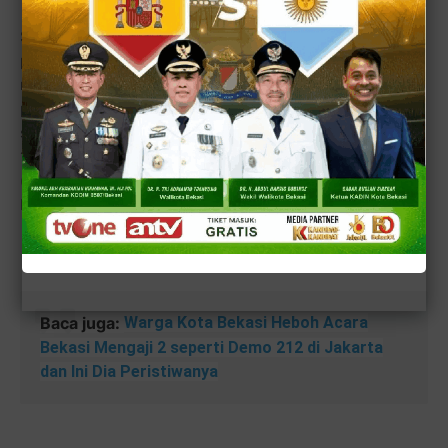
Sementara acara Bekasi Mengaji 2 ini diselenggarakan
pada hari Jum'at, 17 Maret 2023 M (24 Sya'ban 144H H)
mendatang menjelang bulan puasa Ramadhan, dimana
pada tahun 2022 lalu,
Bekasi Mengaji 1
justru diadakan
setelah pekan ke-2 Ramadhan, dan berhasil menyalurkan
1500 mushaf Al-Quran dari
Badan Waqaf Al-Quran
(BWA)
kepada warga muslimin di Islamic Center Kota
Bekasi.
Baca juga:
Warga Kota Bekasi Heboh Acara
Bekasi Mengaji 2 seperti Demo 212 di Jakarta
dan Ini Dia Peristiwanya