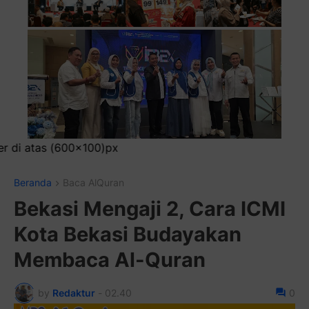
Pasan
Beranda
Baca AlQuran
Bekasi Mengaji 2, Cara ICMI
Kota Bekasi Budayakan
Membaca Al-Quran
by
Redaktur
-
02.40
0