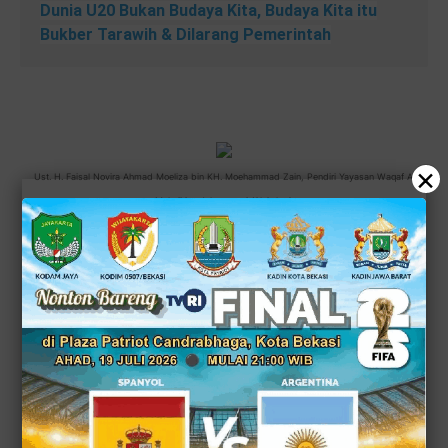
Dunia U20 Bukan Budaya Kita, Budaya Kita itu
Bukber Tarawih & Dilarang Pemerintah
×
Ust. H. Faisal Novira Ahmad Moeliza bin KH. Moehammad Zain, Pendiri Yayasan Waqaf Al
Muhajirien Jakapermai (Al Azhar).
Baca juga:
Akhirnya Resmi Sudah Anies
Baswedan Didukung Tiga Partai, Partai Nasdem,
Partai Demokrat dan PKS dengan
Ditandatangani Piagam Koalisi Perubahan