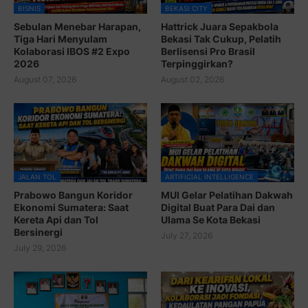
BISNIS
BEKASI CITY
Sebulan Menebar Harapan,
Hattrick Juara Sepakbola
Tiga Hari Menyulam
Bekasi Tak Cukup, Pelatih
Kolaborasi IBOS #2 Expo
Berlisensi Pro Brasil
2026
Terpinggirkan?
August 07, 2026
August 02, 2026
JALAN TOL
ARTIFICIAL INTELLIGENCE
Prabowo Bangun Koridor
MUI Gelar Pelatihan Dakwah
Ekonomi Sumatera: Saat
Digital Buat Para Dai dan
Kereta Api dan Tol
Ulama Se Kota Bekasi
Bersinergi
July 27, 2026
July 29, 2026