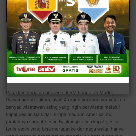
Hargianto foto bersama usai kuliah umum di Universitas Fort de Kock Bukittinggi, Senin 20 Maret
2023 (Foto: Haswandi/KS)
Baca juga:
LaksMa TNI (Purn) Hargianto, Tokoh
Banuhampu Ini Melepas Rang Agam Se-Dunia
Pulang Basamo 2023 dari JakUt
Pada kesempatan berbeda di RM Pangeran Mudo,
Rawamangun Jaktim, ayah 4 orang anak ini menyatakan
banyak wisatawan asing yang ingin berwisata melalui
kapal pesiar. Baik dari Eropa maupun Amerika, itu
jumlahnya sangat besar. Bahkan jika ada kapal pesiar
jenis
yacht
yang bisa merapat ke dermaga walau hanya