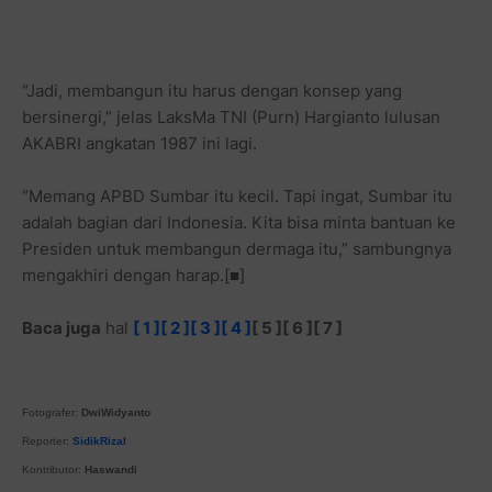
“Jadi, membangun itu harus dengan konsep yang
bersinergi,” jelas LaksMa TNI (Purn) Hargianto lulusan
AKABRI angkatan 1987 ini lagi.
“Memang APBD Sumbar itu kecil. Tapi ingat, Sumbar itu
adalah bagian dari Indonesia. Kita bisa minta bantuan ke
Presiden untuk membangun dermaga itu,” sambungnya
mengakhiri dengan harap.[■]
Baca juga
hal
[ 1 ]
[ 2 ]
[ 3 ]
[ 4 ]
[ 5 ][ 6 ]
[ 7 ]
Fotografer:
DwiWidyanto
Reporter:
SidikRizal
Kontributor:
Haswandi