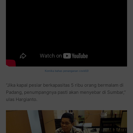
Komika bahas penanganan covid19
“Jika kapal pesiar berkapasitas 5 ribu orang bermalam di
Padang, penumpangnya pasti akan menyebar di Sumbar,”
ulas Hargianto.