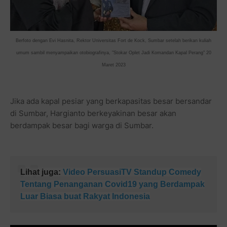
Berfoto dengan Evi Hasnita, Rektor Universitas Fort de Kock, Sumbar setelah berikan kuliah
umum sambil menyampaikan otobiografinya, "Stokar Oplet Jadi Komandan Kapal Perang" 20
Maret 2023
Jika ada kapal pesiar yang berkapasitas besar bersandar
di Sumbar, Hargianto berkeyakinan besar akan
berdampak besar bagi warga di Sumbar.
Lihat juga:
Video PersuasiTV Standup Comedy
Tentang Penanganan Covid19 yang Berdampak
Luar Biasa buat Rakyat Indonesia