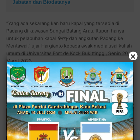
Jabatan dan Biodatanya
“Yang ada sekarang kan baru kapal yang tersedia di
Padang di kawasan Sungai Batang Arau. Itupun hanya
untuk pelabuhan kapal
ferry
dan angkutan Padang ke
Mentawai,” ujar Hargianto kepada awak media usai kuliah
×
umum di Universitas Fort de Kock Bukittinggi, Senin 20
Maret 2023.