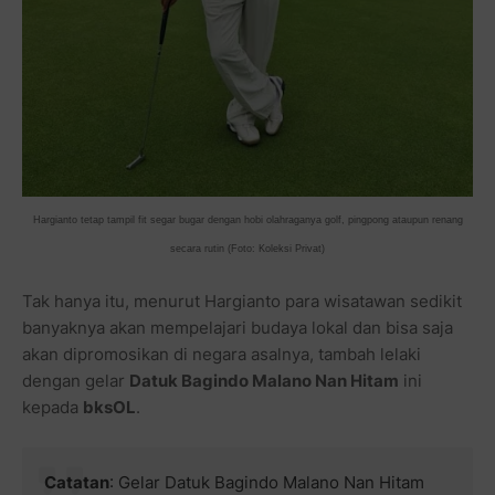
Hargianto tetap tampil fit segar bugar dengan hobi olahraganya golf, pingpong ataupun renang
secara rutin (Foto: Koleksi Privat)
Tak hanya itu, menurut Hargianto para wisatawan sedikit
banyaknya akan mempelajari budaya lokal dan bisa saja
akan dipromosikan di negara asalnya, tambah lelaki
dengan gelar
Datuk Bagindo Malano Nan Hitam
ini
kepada
bksOL
.
Catatan
: Gelar Datuk Bagindo Malano Nan Hitam