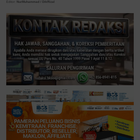
Editor:
NurMuhammad / DikRizal