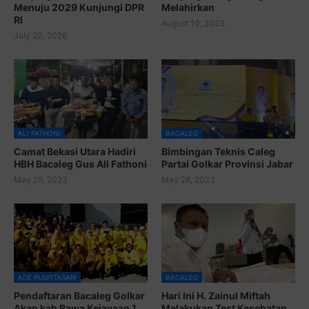
Menuju 2029 Kunjungi DPR
Melahirkan
RI
August 10, 2023
July 20, 2026
ALI FATHONI
BACALEG
Camat Bekasi Utara Hadiri
Bimbingan Teknis Caleg
HBH Bacaleg Gus Ali Fathoni
Partai Golkar Provinsi Jabar
May 29, 2023
May 28, 2023
ADE PUSPITASARI
BACALEG
Pendaftaran Bacaleg Golkar
Hari Ini H. Zainul Miftah
Akan kah Bawa Kejayaan 1
Melakukan Test Kesehatan