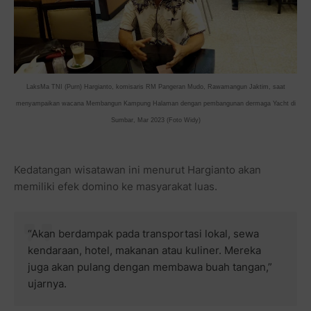
LaksMa TNI (Purn) Hargianto, komisaris RM Pangeran Mudo, Rawamangun Jaktim, saat
menyampaikan wacana Membangun Kampung Halaman dengan pembangunan dermaga Yacht di
Sumbar, Mar 2023 (Foto Widy)
Kedatangan wisatawan ini menurut Hargianto akan
memiliki efek domino ke masyarakat luas.
“Akan berdampak pada transportasi lokal, sewa
kendaraan, hotel, makanan atau kuliner. Mereka
juga akan pulang dengan membawa buah tangan,”
ujarnya.