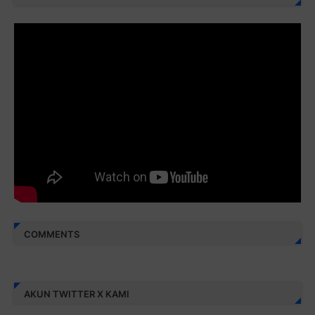
Juz 28 ⇨
http://j.mp/2brI3ai
Juz 29 ⇨
http://j.mp/2bFRyBF
Juz 30 ⇨
http://j.mp/2bFREcc
Monggo disebarluaskan. Mudah-mudahan menjadi ladang
amal jariyah bagi kita semua.
Berbagi kebaikan meskipun sedikit, semoga bermanfaat,
aamiin...
COMMENTS
AKUN TWITTER X KAMI