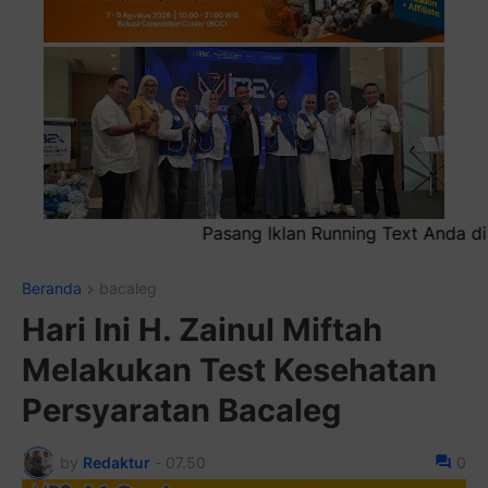
g Iklan Running Text Anda di sini atau bisa juga sebagai i
Beranda
bacaleg
Hari Ini H. Zainul Miftah
Melakukan Test Kesehatan
Persyaratan Bacaleg
by
Redaktur
-
07.50
0