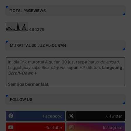
TOTAL PAGEVIEWS
4
8
4
2
7
9
MURATTAL 30 JUZ AL-QUR'AN
Ini dia link murottal Alqur'an 30 juz, tanpa harus
download
,
tinggal
play
saja. Bisa
play
walaupun HP ditutup.
Langsung
Scroll-Down
⬇️
Semoga bermanfaat
.
Juz 1 ⇨
http://j.mp/2b8SiNO
FOLLOW US
Juz 2 ⇨
http://j.mp/2b8RJmQ
Facebook
X-Twitter
Juz 3 ⇨
http://j.mp/2bFSrtF
YouTube
Instagram
Juz 4 ⇨
http://j.mp/2b8SXi3