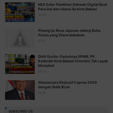
MUI Gelar Pelatihan Dakwah Digital Buat
Para Dai dan Ulama Se Kota Bekasi
Juz 17 ⇨
http://j.mp/2brHsFz
22.42
Juz 18 ⇨
http://j.mp/2b8SCfc
Juz 19 ⇨
http://j.mp/2bFSq95
Pisang Ijo Rose Jajanan Jelang Buka
Puasa yang Diwaralabakan
Juz 20 ⇨
http://j.mp/2brI1zc
02.52
Juz 21 ⇨
http://j.mp/2b8VcBO
Didit Susilo: Gaduhnya SPMB, Plt
Juz 22 ⇨
http://j.mp/2bFRxNP
Kadisdik Kota Bekasi Chondro Tak Layak
Menjabat
Juz 23 ⇨
http://j.mp/2brItxm
09.33
Juz 24 ⇨
http://j.mp/2brHKw5
Wawancara Ekslusif Capres 2009
Juz 25 ⇨
http://j.mp/2brImlf
dengan Sidik Rizal
06.16
Juz 26 ⇨
http://j.mp/2bFRHF2
Juz 27 ⇨
http://j.mp/2bFRXno
SUBSCRIBE US