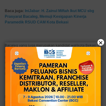
Baca juga:
IniJabar: H. Zainul Miftah Ikut MCU sbg
Prasyarat Bacaleg, Memuji Kesigapan Kinerja
Paramedik RSUD CAM Kota Bekasi
×
Bacaleg yang juga merupakan kandidat walikota Bekasi di
pilkada 2024 mendatang memberikan pujian atas
pelayanan paramedik yang termasuk gesit dan cekatan
membantu rekan-rekan bacaleg untuk mendapatkan surat
keterangan sehat dan kelayakan jiwa dan fisik untuk jadi
bacaleg.
Baca juga:
H. Zainul Miftah (HZM) Ternyata Cucu Guru
KH. Marzuki bin Mirshod, Ulama Besar Mahaguru