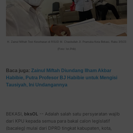
H. Zainul Miftah Test Kesehatan di RSUD M. Chasbullah Jl. Pramuka Kota Bekasi, Rabu 3/5/23
(Foto: Ist.Prib)
Baca juga:
Zainul Miftah Diundang Ilham Akbar
Habibie, Putra Profesor BJ Habibie untuk Mengisi
Tausiyah, Ini Undangannya
BEKASI,
bksOL
-- Adalah salah satu persyaratan wajib
dari KPU kepada semua para bakal calon legislatif
(bacaleg) mulai dari DPRD tingkat kabupaten, kota,