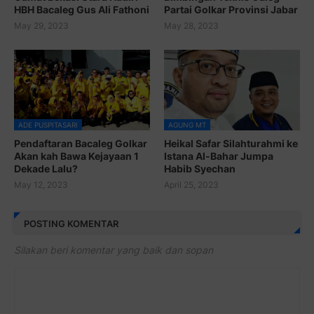
HBH Bacaleg Gus Ali Fathoni
Partai Golkar Provinsi Jabar
May 29, 2023
May 28, 2023
ADE PUSPITASARI
AGUNG MT
Pendaftaran Bacaleg Golkar
Heikal Safar Silahturahmi ke
Akan kah Bawa Kejayaan 1
Istana Al-Bahar Jumpa
Dekade Lalu?
Habib Syechan
May 12, 2023
April 25, 2023
POSTING KOMENTAR
Silakan beri komentar yang baik dan sopan