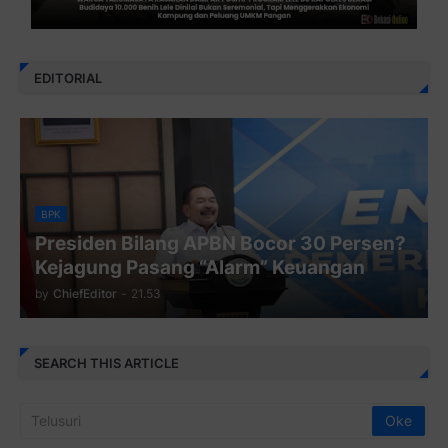
EDITORIAL
BPK
Presiden Bilang APBN Bocor 30 Persen?
Kejagung Pasang “Alarm” Keuangan
by
ChiefEditor
-
21.53
SEARCH THIS ARTICLE