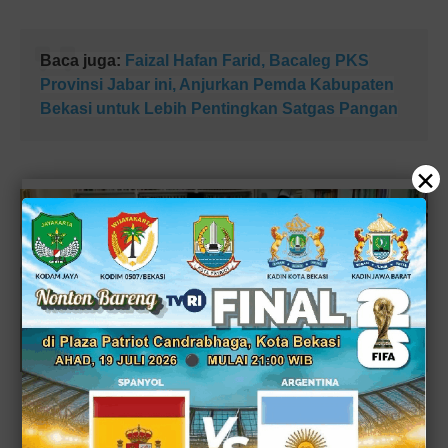
Baca juga:
Faizal Hafan Farid, Bacaleg PKS
Provinsi Jabar ini, Anjurkan Pemda Kabupaten
Bekasi untuk Lebih Pentingkan Satgas Pangan
×
Amatullah Basiimah (kiri) didampingi suaminya (tengah) saat membaca Surat Al Fatihah dengan
bahasa isyarat lalu diterjemahkan oleh ibundanya, Hj. Nur Indah Harahap (FOTO:
DikRizal/bksOL)