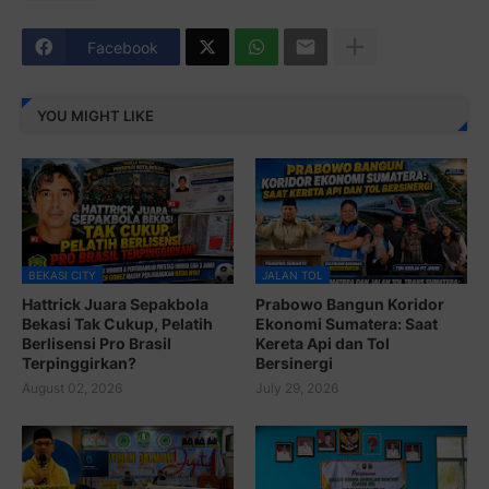
Facebook
YOU MIGHT LIKE
BEKASI CITY
JALAN TOL
Hattrick Juara Sepakbola
Prabowo Bangun Koridor
Bekasi Tak Cukup, Pelatih
Ekonomi Sumatera: Saat
Berlisensi Pro Brasil
Kereta Api dan Tol
Terpinggirkan?
Bersinergi
August 02, 2026
July 29, 2026