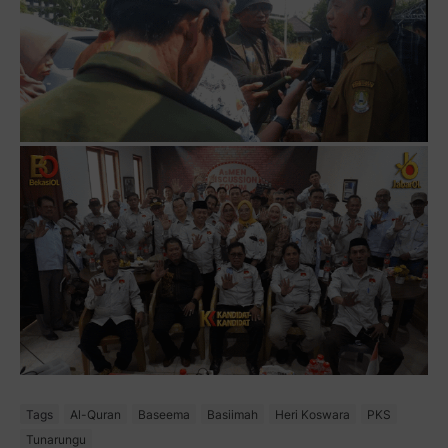
Tags
Al-Quran
Baseema
Basiimah
Heri Koswara
PKS
Tunarungu