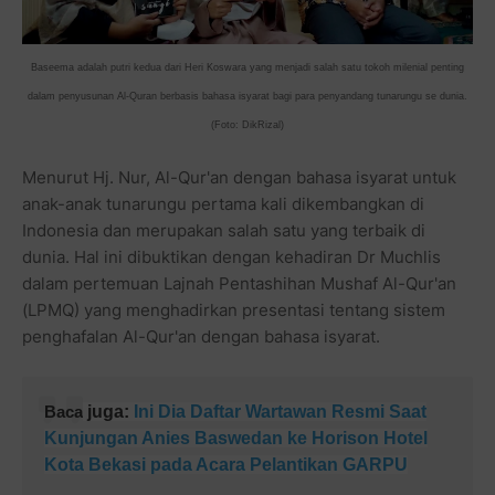
Baseema adalah putri kedua dari Heri Koswara yang menjadi salah satu tokoh milenial penting
dalam penyusunan Al-Quran berbasis bahasa isyarat bagi para penyandang tunarungu se dunia.
(Foto: DikRizal)
Menurut Hj. Nur, Al-Qur'an dengan bahasa isyarat untuk
anak-anak tunarungu pertama kali dikembangkan di
Indonesia dan merupakan salah satu yang terbaik di
dunia. Hal ini dibuktikan dengan kehadiran Dr Muchlis
dalam pertemuan Lajnah Pentashihan Mushaf Al-Qur'an
(LPMQ) yang menghadirkan presentasi tentang sistem
penghafalan Al-Qur'an dengan bahasa isyarat.
Baca
juga:
Ini Dia Daftar Wartawan Resmi Saat
Kunjungan Anies Baswedan ke Horison Hotel
Kota Bekasi pada Acara Pelantikan GARPU