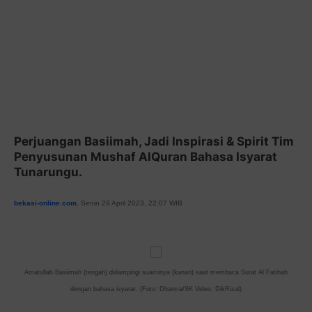
Perjuangan Basiimah, Jadi Inspirasi & Spirit Tim
Penyusunan Mushaf AlQuran Bahasa Isyarat
Tunarungu.
bekasi-online.com
, Senin 29 April 2023, 22:07 WIB
Amatullah Basiimah (tengah) didampingi suaminya (kanan) saat membaca Surat Al Fatihah
dengan bahasa isyarat. (Foto: Dharma/SK Video: DikRizal)