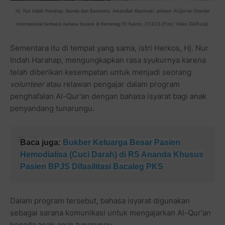
Hj. Nur Indah Harahap, ibunda dari Baseema, Amatullah Basiimah, pelopor Al-Qur'an Standar
Internasional berbasis bahasa Isyarat di Kemenag RI Kamis, 27/4/23 (Foto: Video DikRizal).
Sementara itu di tempat yang sama, istri Herkos, Hj. Nur
Indah Harahap, mengungkapkan rasa syukurnya karena
telah diberikan kesempatan untuk menjadi seorang
volunteer
atau relawan pengajar dalam program
penghafalan Al-Qur'an dengan bahasa isyarat bagi anak
penyandang tunarungu.
Baca juga:
Bukber Keluarga Besar Pasien
Hemodialisa (Cuci Darah) di RS Ananda Khusus
Pasien BPJS Difasilitasi Bacaleg PKS
Dalam program tersebut, bahasa isyarat digunakan
sebagai sarana komunikasi untuk mengajarkan Al-Qur'an
kepada anak-anak tunarungu.