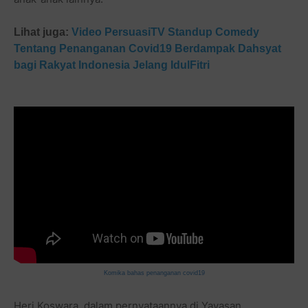
Lihat juga:
Video PersuasiTV Standup Comedy
Tentang Penanganan Covid19 Berdampak Dahsyat
bagi Rakyat Indonesia Jelang IdulFitri
Komika bahas penanganan covid19
Heri Koswara, dalam pernyataannya di Yayasan