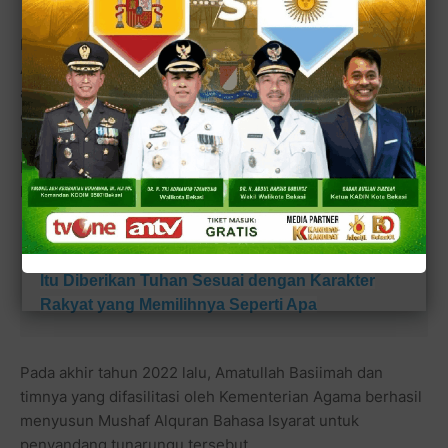
Remaja usia 20 tahun Baseema yang nama lengkapnya
Amatullah Basiimah ini baru saja menikah muda dan dia
adalah putri kedua dari pasangan Ustadz H. Heri Koswara
dan Hj. Nur Indah Harahap, merupakan salah satu
penyandang disabilitas yang tergabung dalam tim
penyusunan Mushaf Al-Qur'an Bahasa Isyarat untuk
penyandang tunarungu di Kementerian Agama RI.
Baca juga:
Cawalkot Heri Koswara: Pemimpin
Itu Diberikan Tuhan Sesuai dengan Karakter
Rakyat yang Memilihnya Seperti Apa
Pada akhir tahun 2022 lalu, Amatullah Basiimah dan
timnya yang difasilitasi oleh Kementerian Agama berhasil
menyusun Mushaf Alquran Bahasa Isyarat untuk
penyandang tunarungu tersebut.