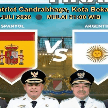
BA tersebut ditandatangani oleh Ketua TAPD Pemerintah Kota
Junaedi, Ketua KPU Kota Bekasi Nurul Sumaherni, Ketua Ba
Fathia, beserta Kepala Badan Pengelolaan Keuangan dan As