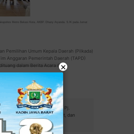
Wakapolres Metro Bekasi Kota, AKBP. Dhany Aryanda, S.IK pada
Jumat
an Pemilihan Umum Kepala Daerah (Pilkada)
 Tim Anggaran Pemerintah Daerah (TAPD)
×
ituang dalam Berita Acara (BA)
ya disaksikan langsung oleh Pj.
lonel Arm. Rico Ricardo Sirait, dan
pada Jum'at (06/10).