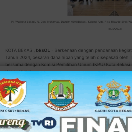
Pj. Walikota Bekasi, R. Gani Muhamad, Dandim 0507/Bekasi, Kolonel Arm. Rico Ricardo Sirait 
(6/10/2023)
KOTA BEKASI,
bksOL
- Berkenaan dengan pendanaan kegiat
Tahun 2024, besaran dana hibah yang telah disepakati oleh
bersama dengan Komisi Pemilihan Umum (KPU) Kota Bekasi d
Kesepakatan.
Kesepakatan Bersama antar Parpol yang penandatanganann
Walikota Bekasi, R. Gani Muhamad, Dandim 0507/Bekasi, Ko
Wakapolres Metro Bekasi Kota, AKBP. Dhany Aryanda, S.IK 