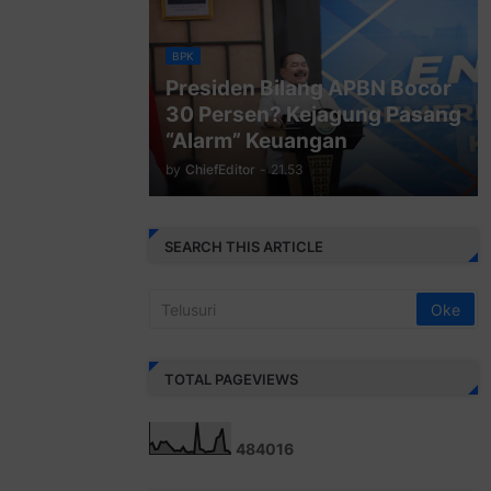
BPK
Presiden Bilang APBN Bocor
30 Persen? Kejagung Pasang
“Alarm” Keuangan
by
ChiefEditor
-
21.53
SEARCH THIS ARTICLE
TOTAL PAGEVIEWS
4
8
4
0
1
6