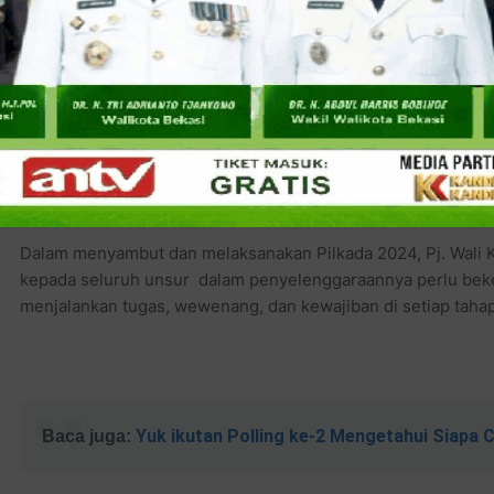
Baca juga:
Pengukuhan Koalisi Parpol untuk Pilpres 2024
Cawapres AMIN, Jl. KH. Noer Ali, Kalimalang Dihadiri Rat
Dalam menyambut dan melaksanakan Pilkada 2024, Pj. Wali 
kepada seluruh unsur dalam penyelenggaraannya perlu bek
menjalankan tugas, wewenang, dan kewajiban di setiap taha
Yuk ikutan Polling ke-2 Mengetahui Siapa 
Baca juga: