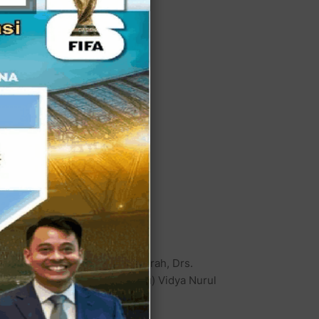
 Bekasi, yakni Sekretaris Daerah, Drs.
dan Pengawas Pemilu (Bawaslu) Vidya Nurul
et Daerah (BPKAD) Sudarsono.