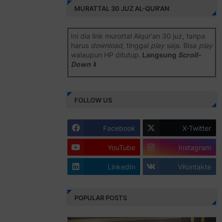
MURATTAL 30 JUZ AL-QUR'AN
Ini dia link murottal Alqur'an 30 juz, tanpa
harus
download
, tinggal
play
saja. Bisa
play
walaupun HP ditutup.
Langsung
Scroll-
Down
⬇️
Semoga bermanfaat
.
FOLLOW US
Juz 1 ⇨
http://j.mp/2b8SiNO
Juz 2 ⇨
http://j.mp/2b8RJmQ
Facebook
X-Twitter
Juz 3 ⇨
http://j.mp/2bFSrtF
YouTube
Instagram
Juz 4 ⇨
http://j.mp/2b8SXi3
LinkedIn
VKontakte
Juz 5 ⇨
http://j.mp/2b8RZm3
Juz 6 ⇨
http://j.mp/28MBohs
POPULAR POSTS
Juz 7 ⇨
http://j.mp/2bFRIZC