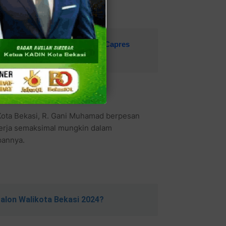
 di Kantor Posko Pemenangan Capres
usan Kader
Kota Bekasi, R. Gani Muhamad berpesan
erja semaksimal mungkin dalam
pannya.
Calon Walikota Bekasi 2024?