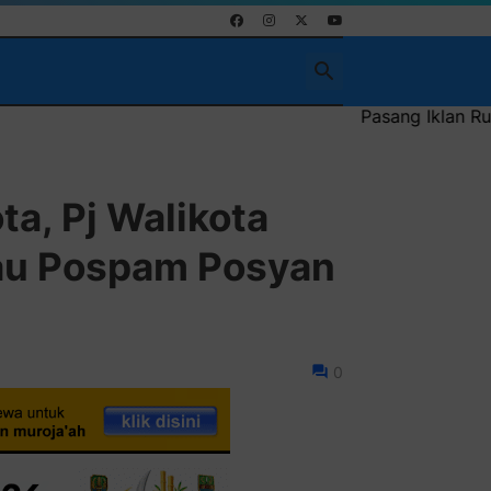
Pasang Iklan Running Text Anda di sini atau
ta, Pj Walikota
au Pospam Posyan
0