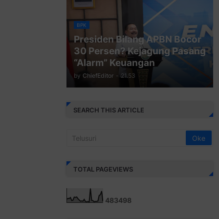
BPK
Presiden Bilang APBN Bocor
30 Persen? Kejagung Pasang
“Alarm” Keuangan
by
ChiefEditor
-
21.53
SEARCH THIS ARTICLE
TOTAL PAGEVIEWS
4
8
3
4
9
8