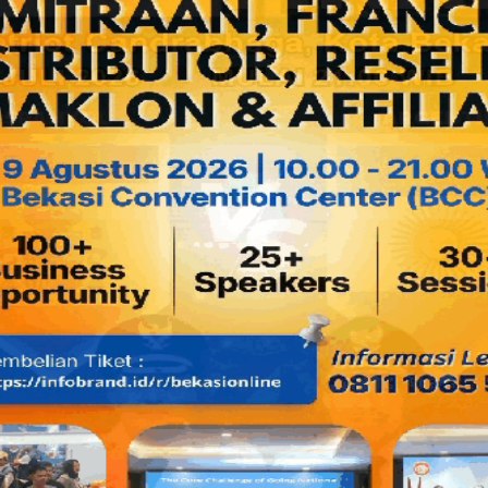
“Jadi dari hasil monitoring kita tadi, Alhamdulillah hari ini su
puncaknya itu terjadi pada Jumat malam Sabtu. Untuk rata-rat
untuk arus mudik Masyarakat ke kampung halaman,” kata Ga