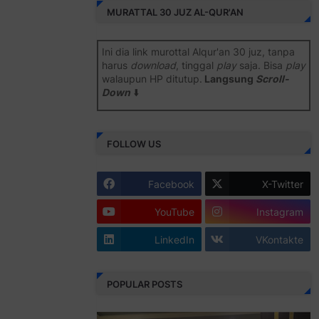
MURATTAL 30 JUZ AL-QUR'AN
Ini dia link murottal Alqur'an 30 juz, tanpa
harus
download
, tinggal
play
saja. Bisa
play
walaupun HP ditutup.
Langsung
Scroll-
Down
⬇️
Semoga bermanfaat
.
FOLLOW US
Juz 1 ⇨
http://j.mp/2b8SiNO
Juz 2 ⇨
http://j.mp/2b8RJmQ
Facebook
X-Twitter
Juz 3 ⇨
http://j.mp/2bFSrtF
YouTube
Instagram
Juz 4 ⇨
http://j.mp/2b8SXi3
LinkedIn
VKontakte
Juz 5 ⇨
http://j.mp/2b8RZm3
Juz 6 ⇨
http://j.mp/28MBohs
POPULAR POSTS
Juz 7 ⇨
http://j.mp/2bFRIZC