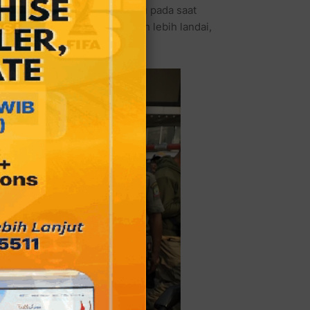
dah lebih landai, dan kita pantau pada saat
a sekarang di Bekasi ini sudah lebih landai,
ni Muhamad.