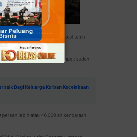
emudik yang melintasi Kota Bekasi telah
a monitor di CCTV kita tol Cikampek sudah
 Terbaik Bagi Keluarga Korban Kecelakaan
 persen lebih atau 46.000 an kendaraan