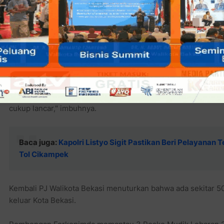
Dikatakan R. Gani Muhamad, bahwa saat ini intensitas para p
berkurang.
"Kita cek juga di stasiun sudah sangat menurun dan juga kit
cukup lancar," imbuhnya.
Baca juga:
Kapolri Listyo Sigit Pastikan Beri Pelayanan
Tol Cikampek
Kembali PJ Walikota Bekasi menuturkan bahwa ada sekitar 50
keluar Kota Bekasi.