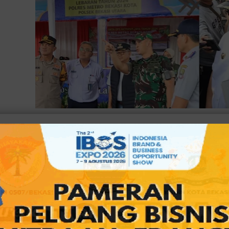
KOTA BEKASI, BksOL
- Kapolres Metro Bekasi Kota Kombes 
Walikota Bekasi R Gani Muhamad dan Dandim 0507/Bekasi Ko
Pospam dan Posyan di wilayahnya pada Minggu (07/04/24).
Baca juga:
Kapolres Metro Bekasi: Kondisi Arus Balik Sa
Antrian Kendaraan yang Melintasi Kabupaten Bekasi