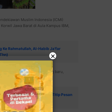
endekiawan Muslim Indonesia (ICMI)
I Korwil Jawa Barat di Aula Kampus IBM,
ang Ke Rahmatullah, Al-Habib Ja'far
×
 Thn)
tua ICMI Orda Kota Bekasi yang baru,
 Kota Faisal Moeliza.
Walikota Bekasi Tri Adhianto Titip Pesan