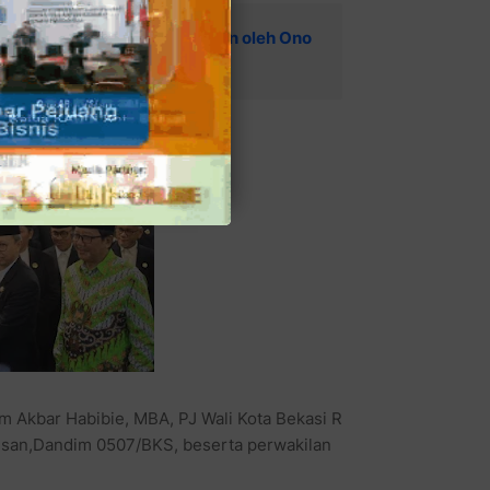
dari DPP PDIP dan Ditegaskan oleh Ono
angsung
m Akbar Habibie, MBA, PJ Wali Kota Bekasi R
san,Dandim 0507/BKS, beserta perwakilan