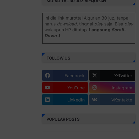
MURATTAL 30 JUZ AL-QUR'AN
Ini dia link murottal Alqur'an 30 juz, tanpa
harus
download
, tinggal
play
saja. Bisa
play
walaupun HP ditutup.
Langsung
Scroll-
Down
⬇️
Semoga bermanfaat
.
FOLLOW US
Juz 1 ⇨
http://j.mp/2b8SiNO
Juz 2 ⇨
http://j.mp/2b8RJmQ
Facebook
X-Twitter
Juz 3 ⇨
http://j.mp/2bFSrtF
YouTube
Instagram
Juz 4 ⇨
http://j.mp/2b8SXi3
LinkedIn
VKontakte
Juz 5 ⇨
http://j.mp/2b8RZm3
Juz 6 ⇨
http://j.mp/28MBohs
POPULAR POSTS
Juz 7 ⇨
http://j.mp/2bFRIZC