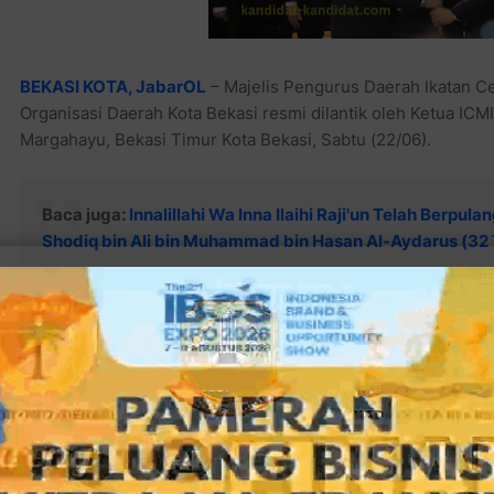
BEKASI KOTA, JabarOL
– Majelis Pengurus Daerah Ikatan C
Organisasi Daerah Kota Bekasi resmi dilantik oleh Ketua ICM
Margahayu, Bekasi Timur Kota Bekasi, Sabtu (22/06).
Baca juga:
Innalillahi Wa Inna Ilaihi Raji'un Telah Berpul
Shodiq bin Ali bin Muhammad bin Hasan Al-Aydarus (32
Dalam kesempatan ini DR. H. Inayatullah ditunjuk sebagai Ke
menggantikan kepengurusan terdahulu sebagai Ketua Tingkat
Baca juga:
B. Joko S. Ketum SHANTRI Kota Bekasi: Balon 
Kasih Sayang ke Anak-Anak Yatim-Piatu & Dhuafa