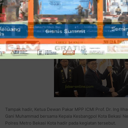
Lihat juga:
Akhirnya Tri Adhianto Mendapat Surat Tugas 
Surono Selaku DPW PDIP Provinsi Jawa Barat Secara L
Tampak hadir, Ketua Dewan Pakar MPP ICMI Prof. Dr. Ing Ilha
Gani Muhammad bersama Kepala Kesbangpol Kota Bekasi Ne
Polres Metro Bekasi Kota hadir pada kegiatan tersebut.