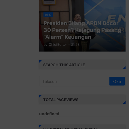
BPK
Presiden Bilang APBN Bocor
30 Persen? Kejagung Pasang
“Alarm” Keuangan
by
ChiefEditor
-
21.53
SEARCH THIS ARTICLE
TOTAL PAGEVIEWS
u
n
d
e
f
i
n
e
d