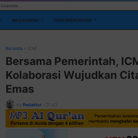
Corporate
MEGA MENU
DOCUMENTATION
Pa
Beranda
ICMI
Bersama Pemerintah, ICM
Kolaborasi Wujudkan Cit
Emas
by
Redaktur
-
21.43