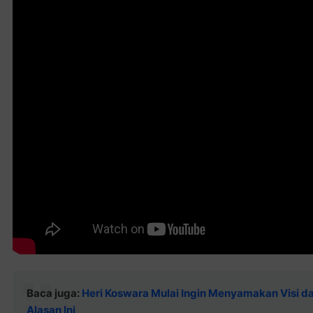
Baca juga:
Heri Koswara Mulai Ingin Menyamakan Visi da
Alasan Ini