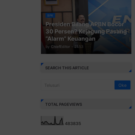
BPK
Presiden Bilang APBN Bocor
30 Persen? Kejagung Pasang
“Alarm” Keuangan
by
ChiefEditor
-
21.53
SEARCH THIS ARTICLE
TOTAL PAGEVIEWS
4
8
3
8
3
5