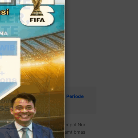
da Kota Bekasi Masa Khidmat Periode
masuk Kapolsek Medan Satria Kompol Nur
 Bpk Agung Adi Putra, Bhabinkamtibmas