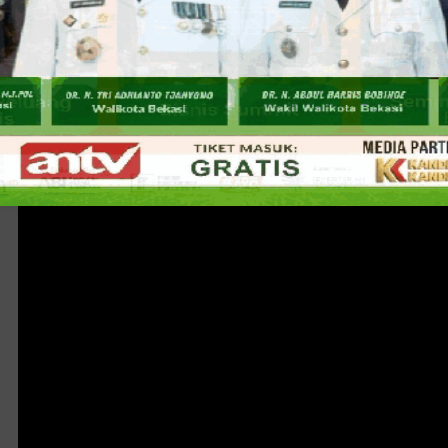
Harapan Mulya, Babinsa, Ketua RT/RW, serta Tokoh Agama 
Harapan Mulya.
Baca juga:
Menyambut HUT Bhayangkara ke-78, Polres M
Purnawirawan POLRI Kota Bekasi