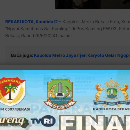
BEKASI KOTA, Kandidat2
– Kapolres Metro Bekasi Kota, Ko
“Ngopi Kamtibmas Sat Kamling” di Pos Kamling RW 03, Kelur
Bekasi, Rabu (26/6/2024) malam.
Baca juga:
Kapolda Metro Jaya Irjen Karyoto Gelar Ngo
Kegiatan ini bertujuan untuk memperkuat kolaborasi antara 
menjaga keamanan dan ketertiban di lingkungan setempat.
Baca juga:
Pengurus PWI Bekasi Raya Dibawah Pimpinan 
Rabu Ini di Kota Bandung