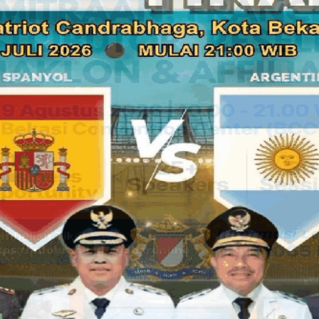
Baca juga:
Acara Pelantikan & Pengukuhan MPD ICMI Or
2024-2029 Berjalan Sukses
Kegiatan ini dihadiri oleh berbagai elemen masyarakat, ter
Aqsa, Wakasat Binmas AKP Puji Astuti, Lurah Harapan Mulya