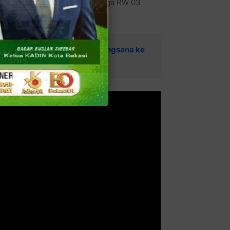
dan Tokoh Masyarakat dan Warga RW 03
etro Bekasi Kota Gelar Anjangsana ke