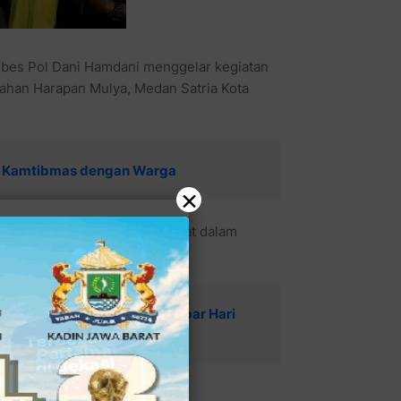
mbes Pol Dani Hamdani menggelar kegiatan
ahan Harapan Mulya, Medan Satria Kota
pi Kamtibmas dengan Warga
×
pihak kepolisian dan masyarakat dalam
Ade Muksin Dilantik PWI Jabar Hari