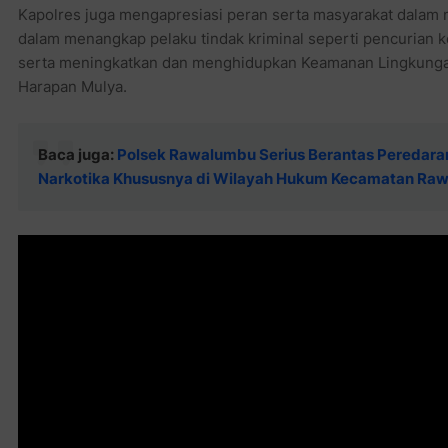
Kapolres juga mengapresiasi peran serta masyarakat dalam 
dalam menangkap pelaku tindak kriminal seperti pencurian
serta meningkatkan dan menghidupkan Keamanan Lingkungan 
Harapan Mulya.
Baca juga:
Polsek Rawalumbu Serius Berantas Peredara
Narkotika Khususnya di Wilayah Hukum Kecamatan Ra