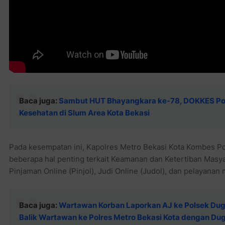
Baca juga:
Sambut HUT Bhayangkara ke-78, DOKKES Polr
Kesehatan di Slum Area Kota Bekasi
Pada kesempatan ini, Kapolres Metro Bekasi Kota Kombes P
beberapa hal penting terkait Keamanan dan Ketertiban Masya
Pinjaman Online (Pinjol), Judi Online (Judol), dan pelayanan 
Baca juga:
Wartawan Korban Laporkan AJ ke Polsek Dug
Balik Wartawan ke Polres Metro Bekasi Kota dengan Du