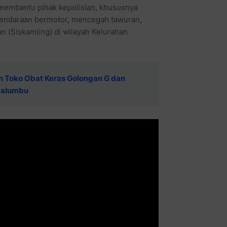
membantu pihak kepolisian, khususnya
 kendaraan bermotor, mencegah tawuran,
(Siskamling) di wilayah Kelurahan
n Toko Obat Keras Golongan G dan
walumbu