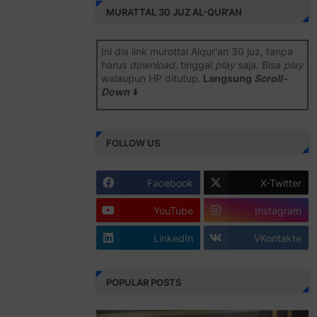
MURATTAL 30 JUZ AL-QUR'AN
Ini dia link murottal Alqur'an 30 juz, tanpa
harus
download
, tinggal
play
saja. Bisa
play
walaupun HP ditutup.
Langsung
Scroll-
Down
⬇️
Semoga bermanfaat
.
FOLLOW US
Juz 1 ⇨
http://j.mp/2b8SiNO
Juz 2 ⇨
http://j.mp/2b8RJmQ
Facebook
X-Twitter
Juz 3 ⇨
http://j.mp/2bFSrtF
YouTube
Instagram
Juz 4 ⇨
http://j.mp/2b8SXi3
LinkedIn
VKontakte
Juz 5 ⇨
http://j.mp/2b8RZm3
Juz 6 ⇨
http://j.mp/28MBohs
POPULAR POSTS
Juz 7 ⇨
http://j.mp/2bFRIZC