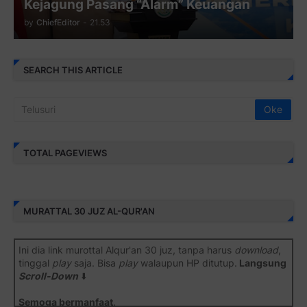
Kejagung Pasang “Alarm” Keuangan
by
ChiefEditor
-
21.53
SEARCH THIS ARTICLE
TOTAL PAGEVIEWS
MURATTAL 30 JUZ AL-QUR'AN
Ini dia link murottal Alqur'an 30 juz, tanpa harus
download
,
tinggal
play
saja. Bisa
play
walaupun HP ditutup.
Langsung
Scroll-Down
⬇️
Semoga bermanfaat
.