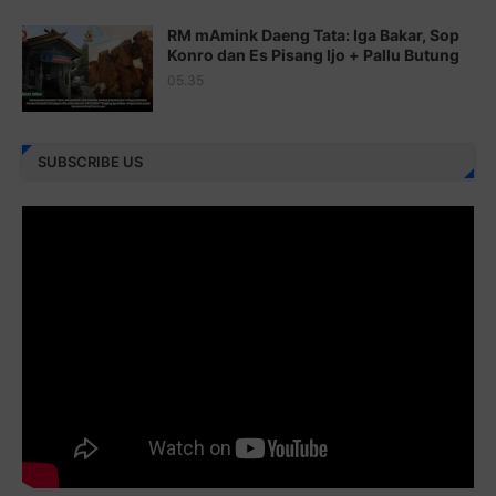
Juz 24 ⇨
http://j.mp/2brHKw5
RM mAmink Daeng Tata: Iga Bakar, Sop
Juz 25 ⇨
http://j.mp/2brImlf
Konro dan Es Pisang Ijo + Pallu Butung
05.35
Juz 26 ⇨
http://j.mp/2bFRHF2
Juz 27 ⇨
http://j.mp/2bFRXno
SUBSCRIBE US
Juz 28 ⇨
http://j.mp/2brI3ai
Juz 29 ⇨
http://j.mp/2bFRyBF
Juz 30 ⇨
http://j.mp/2bFREcc
Monggo disebarluaskan. Mudah-mudahan menjadi ladang
amal jariyah bagi kita semua.
Berbagi kebaikan meskipun sedikit, semoga bermanfaat,
aamiin...