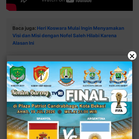
Baca juga:
Heri Koswara Mulai Ingin Menyamakan
Visi dan Misi dengan Nofel Saleh Hilabi Karena
Alasan Ini
×
Dan pada hari Jumat ini (12/7/2024) Abdul Muin Hafied
pun telah menerima ketetapan PAW (Penggantian Antar
Waktu) dirinya sebagai anggota dewan dengan kolega
separtainya Lukman Hakim.
Baca juga:
Siapa Calon Gubernur Lampung Favorit
Anda
Tentukan Pilihan Anda di Pilkada 2024
Mendatang?!