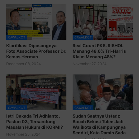
CAWALKOT
CAWALKOT
Klarifikasi Dipasangnya
Real Count PKS: RISHOL
Foto Associate Professor Dr.
Menang 48,6% Tri-Harris
Kemas Herman
Klaim Menang 48%?
December 08, 2024
November 27, 2024
CAWALKOT
CAWALKOT
Istri Cakada Tri Adhianto,
Sudah Saatnya Ustadz
Paslon 03, Tersandung
Bocah Bekasi Tulen Jadi
Masalah Hukum di KORMI?
Walikota di Kampungnya
Sendiri, Kata Damin Sada
November 25, 2024