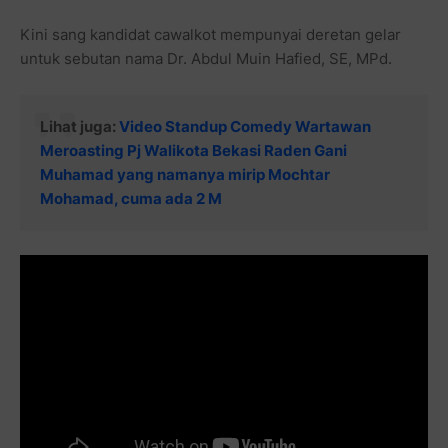
Kini sang kandidat cawalkot mempunyai deretan gelar
untuk sebutan nama Dr. Abdul Muin Hafied, SE, MPd.
Lihat juga:
Video Standup Comedy Wartawan
Meroasting Pj Walikota Bekasi Raden Gani
Muhamad yang namanya mirip Mochtar
Mohamad, cuma ada 2 M