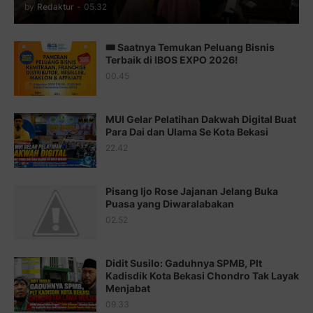
Juz 12 ⇨
http://j.mp/2bWnTby
by
Redaktur
-
05.32
Juz 13 ⇨
http://j.mp/2bFTiKQ
🎟️ Saatnya Temukan Peluang Bisnis
Juz 14 ⇨
http://j.mp/2b8SUTA
Terbaik di IBOS EXPO 2026!
00.45
Juz 15 ⇨
http://j.mp/2bFRQIM
Juz 16 ⇨
http://j.mp/2b8SegG
MUI Gelar Pelatihan Dakwah Digital Buat
Para Dai dan Ulama Se Kota Bekasi
Juz 17 ⇨
http://j.mp/2brHsFz
22.42
Juz 18 ⇨
http://j.mp/2b8SCfc
Juz 19 ⇨
http://j.mp/2bFSq95
Pisang Ijo Rose Jajanan Jelang Buka
Puasa yang Diwaralabakan
Juz 20 ⇨
http://j.mp/2brI1zc
02.52
Juz 21 ⇨
http://j.mp/2b8VcBO
Didit Susilo: Gaduhnya SPMB, Plt
Juz 22 ⇨
http://j.mp/2bFRxNP
Kadisdik Kota Bekasi Chondro Tak Layak
Menjabat
Juz 23 ⇨
http://j.mp/2brItxm
09.33