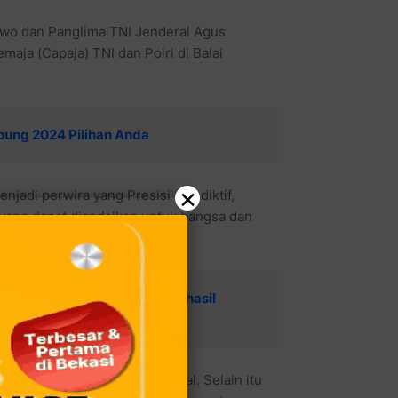
bowo dan Panglima TNI Jenderal Agus
ja (Capaja) TNI dan Polri di Balai
pung 2024 Pilihan Anda
×
jadi perwira yang Presisi (Prediktif,
i yang dapat diandalkan untuk bangsa dan
kasi dari Fraksi PAN Ini Berhasil
, Sulsel
buhnya perekonomian nasional. Selain itu