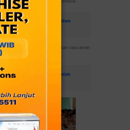
 yang diselenggarakan di Indonesia.
arga RW 03 Jaka Sampurna, Bahas
i bencana alam. Agar memberikan rasa aman
encana alam.
Melepas Rindu: Lihat Saja Sudah