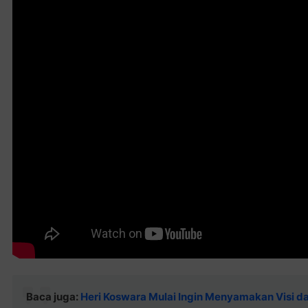
Baca juga:
Heri Koswara Mulai Ingin Menyamakan Visi da