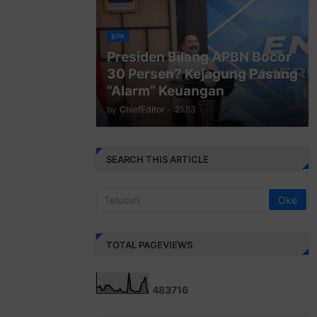
BPK
Presiden Bilang APBN Bocor
30 Persen? Kejagung Pasang
“Alarm” Keuangan
by
ChiefEditor
-
21.53
SEARCH THIS ARTICLE
TOTAL PAGEVIEWS
4
8
3
7
1
6