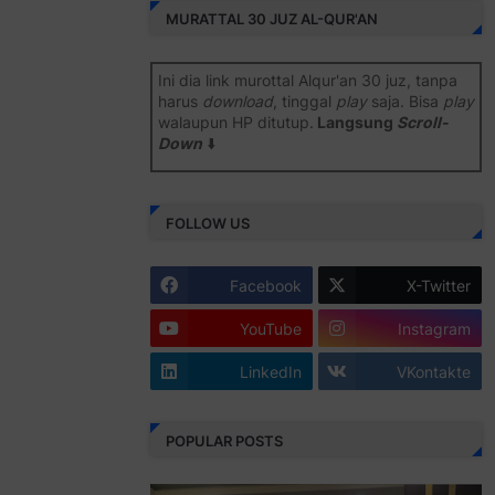
MURATTAL 30 JUZ AL-QUR'AN
Ini dia link murottal Alqur'an 30 juz, tanpa
harus
download
, tinggal
play
saja. Bisa
play
walaupun HP ditutup.
Langsung
Scroll-
Down
⬇️
Semoga bermanfaat
.
FOLLOW US
Juz 1 ⇨
http://j.mp/2b8SiNO
Juz 2 ⇨
http://j.mp/2b8RJmQ
Facebook
X-Twitter
Juz 3 ⇨
http://j.mp/2bFSrtF
YouTube
Instagram
Juz 4 ⇨
http://j.mp/2b8SXi3
LinkedIn
VKontakte
Juz 5 ⇨
http://j.mp/2b8RZm3
Juz 6 ⇨
http://j.mp/28MBohs
POPULAR POSTS
Juz 7 ⇨
http://j.mp/2bFRIZC