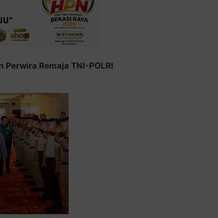
on Perwira Remaja TNI-POLRI