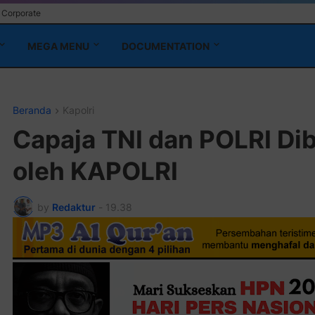
Corporate
MEGA MENU
DOCUMENTATION
Beranda
Kapolri
Capaja TNI dan POLRI Di
oleh KAPOLRI
by
Redaktur
-
19.38