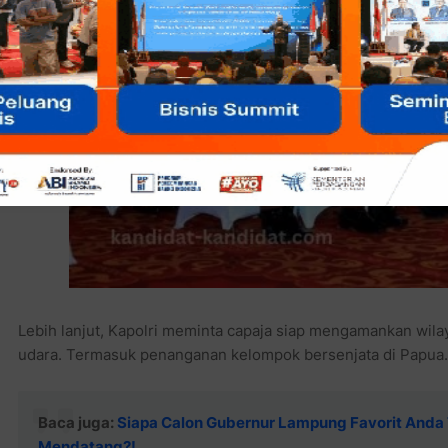
Lebih lanjut, Kapolri meminta capaja siap mengamankan wilay
udara. Termasuk penanganan kelompok bersenjata di Papua.
Baca juga:
Siapa Calon Gubernur Lampung Favorit Anda
Mendatang?!