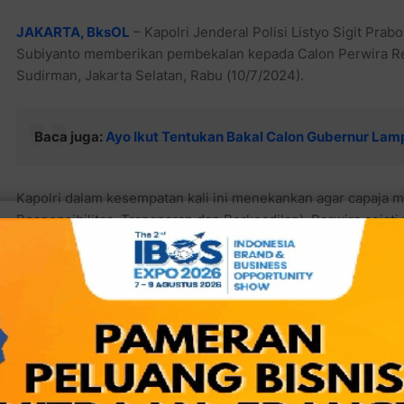
JAKARTA, BksOL
– Kapolri Jenderal Polisi Listyo Sigit Pra
Subiyanto memberikan pembekalan kepada Calon Perwira Rema
Sudirman, Jakarta Selatan, Rabu (10/7/2024).
Baca juga:
Ayo Ikut Tentukan Bakal Calon Gubernur Lam
Kapolri dalam kesempatan kali ini menekankan agar capaja men
Responsibilitas, Transparan dan Berkeadilan). Perwira sejat
negara Republik Indonesia.
Baca juga:
Akhirnya Abdul Muin Hafied, Aleg DPRD Kota Be
Meraih Gerak Doktoral S3 di Universitas Negeri Makassar
Kapolri meminta capaja mampu untuk ikut serta menjaga tum