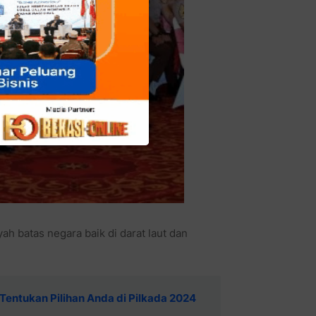
ah batas negara baik di darat laut dan
Tentukan Pilihan Anda di Pilkada 2024