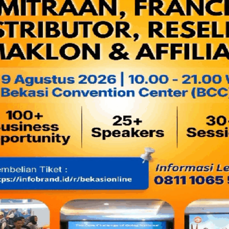
harus mampu menjaga keamanan event berskala internasional
Baca juga:
Kapolres Metro Bekasi Kota Ngopi Bareng W
Kamtibmas dan Berikan Solusi
Capaja juga diingatkan untuk siap dalam menangani berbaga
nyaman dalam membantu masyarakat yang terkena dampak b
Baca juga:
Momen Ortu Catar Akpol ke Udinus Semarang 
Senang