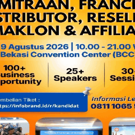
Lihat juga:
Akhirnya Tri Adhianto Mendapat Surat Tugas 
Surono Selaku DPW PDIP Provinsi Jawa Barat Secara L
“Jadi tidak ada pembatalan, hanya pengunduran waktu saja
untuk membahas apel akbar yang lebih gembira lagi, karena 
meminta M2 kembali menjadi Wali Kota Bekasi,” katanya saat 
Baca juga:
Hilang Kontak, Acara Apel Akbar Loyalis M2