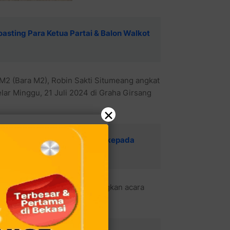
asting Para Ketua Partai & Balon Walkot
 (Bara M2), Robin Sakti Situmeang angkat
elar Minggu, 21 Juli 2024 di Graha Girsang
×
ta dari PKS Ini Beri Bantuan kepada
a diundur untuk lebih mematangkan acara