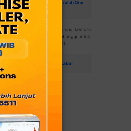
dari DPP PDIP dan Ditegaskan oleh Ono
angsung
 sampai teman-teman relawan kumpul kembali
animo masyarakat masih sangat tinggi untuk
dikonfirmasi, Senin (22/7/2024).
 (Mochtar Mohamad) Tak Ada Kabar