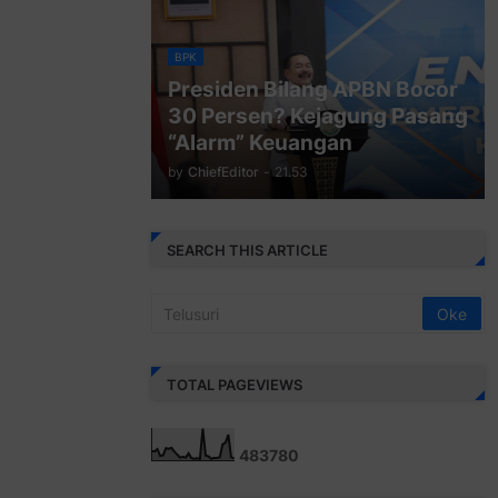
BPK
Presiden Bilang APBN Bocor
30 Persen? Kejagung Pasang
“Alarm” Keuangan
by
ChiefEditor
-
21.53
SEARCH THIS ARTICLE
TOTAL PAGEVIEWS
4
8
3
7
8
0