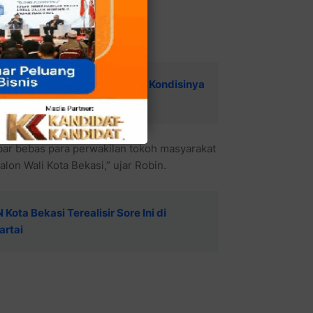
holah PWI Bekasi Raya, Yang Kondisinya
ar bebas para perwakilan tokoh masyarakat
on Wali Kota Bekasi,” ujar Robin.
ota Bekasi Terealisir Sore Ini di
artai