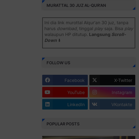
MURATTAL 30 JUZ AL-QUR'AN
Ini dia link murottal Alqur'an 30 juz, tanpa
harus
download
, tinggal
play
saja. Bisa
play
walaupun HP ditutup.
Langsung
Scroll-
Down
⬇️
Semoga bermanfaat
.
FOLLOW US
Juz 1 ⇨
http://j.mp/2b8SiNO
Juz 2 ⇨
http://j.mp/2b8RJmQ
Facebook
X-Twitter
Juz 3 ⇨
http://j.mp/2bFSrtF
YouTube
Instagram
Juz 4 ⇨
http://j.mp/2b8SXi3
LinkedIn
VKontakte
Juz 5 ⇨
http://j.mp/2b8RZm3
Juz 6 ⇨
http://j.mp/28MBohs
POPULAR POSTS
Juz 7 ⇨
http://j.mp/2bFRIZC