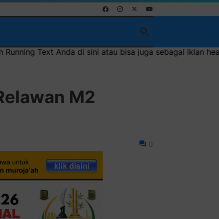
i sini atau bisa juga sebagai iklan headliner di atas (600x
 Relawan M2
0