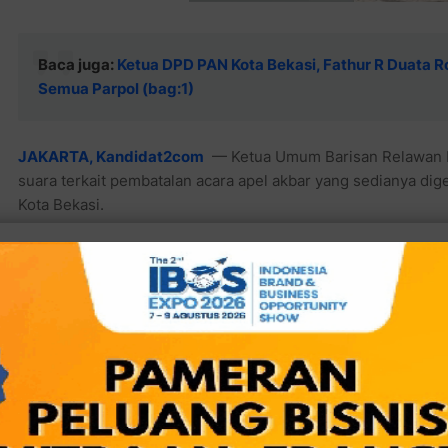
Baca juga:
Ketua DPD PAN Kota Bekasi, Fathur R Duata Ro
Semua Parpol (bag:1)
JAKARTA, Kandidat2com
— Ketua Umum Barisan Relawan M2
suara terkait pembatalan acara apel akbar yang sedianya dig
Kota Bekasi.
Baca juga:
Ustadz Heri Koswara, Sang Bakal Calon Waliko
Korban Pemilik Rumah Yang Terbakar
Menurutnya, kegiatan tersebut tidak dibatalkan, tapi sengaj
yang nantinya akan dikemas dengan pesta rakyat.