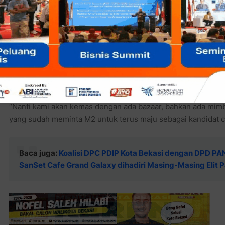
Baca juga:
Heri Koswara Beri Sumbangan Perbaikan Mus
Kurang Memadai
“Nanti kami akan kemas dengan ada bazaar, bahkan ada mimb
yang sudah meminta M2 untuk terus maju sebagai kandidat cal
Baca juga:
Koalisi DPC PDIP Kota Bekasi dengan DPD PAN K
SanSet Cafe Grand Galaxy dihadiri Masing-Masing Elit P