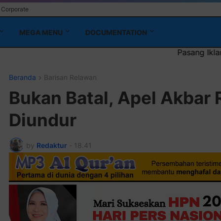
Corporate
MEGA MENU
DOCUMENTATION
Pasang Iklan Running Text Anda d
Beranda
Barisan Relawan
Bukan Batal, Apel Akbar
Diundur
by
Redaktur
-
18.41