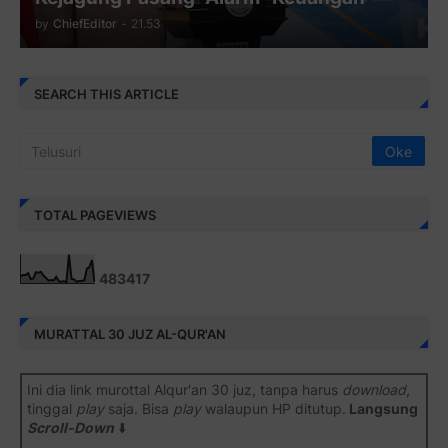
by
ChiefEditor
-
21.53
SEARCH THIS ARTICLE
TOTAL PAGEVIEWS
4
8
3
4
1
7
MURATTAL 30 JUZ AL-QUR'AN
Ini dia link murottal Alqur'an 30 juz, tanpa harus
download
,
tinggal
play
saja. Bisa
play
walaupun HP ditutup.
Langsung
Scroll-Down
⬇️