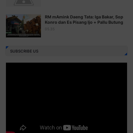
Juz 24 ⇨
http://j.mp/2brHKw5
RM mAmink Daeng Tata: Iga Bakar, Sop
Juz 25 ⇨
http://j.mp/2brImlf
Konro dan Es Pisang Ijo + Pallu Butung
05.35
Juz 26 ⇨
http://j.mp/2bFRHF2
Juz 27 ⇨
http://j.mp/2bFRXno
SUBSCRIBE US
Juz 28 ⇨
http://j.mp/2brI3ai
Juz 29 ⇨
http://j.mp/2bFRyBF
Juz 30 ⇨
http://j.mp/2bFREcc
Monggo disebarluaskan. Mudah-mudahan menjadi ladang
amal jariyah bagi kita semua.
Berbagi kebaikan meskipun sedikit, semoga bermanfaat,
aamiin...