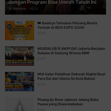
dengan Program Bisa Umroh Tahun Ini
Juz 12 ⇨
http://j.mp/2bWnTby
by
Redaktur
-
05.32
Juz 13 ⇨
http://j.mp/2bFTiKQ
🎟️ Saatnya Temukan Peluang Bisnis
Juz 14 ⇨
http://j.mp/2b8SUTA
Terbaik di IBOS EXPO 2026!
00.45
Juz 15 ⇨
http://j.mp/2bFRQIM
Juz 16 ⇨
http://j.mp/2b8SegG
MUSDALUB III AWPI DKI Jakarta Berjalan
Sukses di Gedung Wisma SMR
Juz 17 ⇨
http://j.mp/2brHsFz
07.47
Juz 18 ⇨
http://j.mp/2b8SCfc
Juz 19 ⇨
http://j.mp/2bFSq95
MUI Gelar Pelatihan Dakwah Digital Buat
Para Dai dan Ulama Se Kota Bekasi
Juz 20 ⇨
http://j.mp/2brI1zc
22.42
Juz 21 ⇨
http://j.mp/2b8VcBO
Pisang Ijo Rose Jajanan Jelang Buka
Juz 22 ⇨
http://j.mp/2bFRxNP
Puasa yang Diwaralabakan
Juz 23 ⇨
http://j.mp/2brItxm
02.52