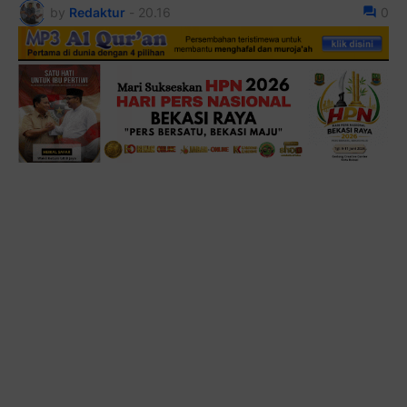
by
Redaktur
-
20.16
0