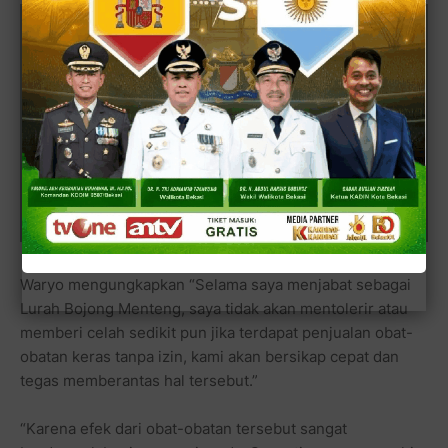
Waryo mengungkapkan “Selama saya menjabat sebagai
Lurah Bojong Menteng, saya tidak akan mentolerir atau
memberi celah sedikit pun jika terdapat penjualan obat-
obatan keras tanpa izin, kami akan bersikap cepat dan
tegas memberantas hal tersebut.”
“Karena efek dari obat-obatan tersebut sangat