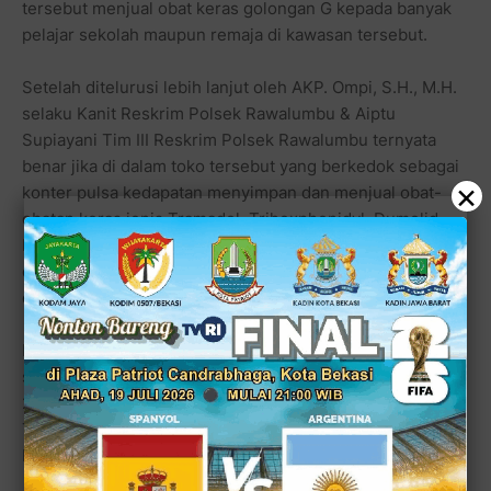
tersebut menjual obat keras golongan G kepada banyak
pelajar sekolah maupun remaja di kawasan tersebut.
Setelah ditelurusi lebih lanjut oleh AKP. Ompi, S.H., M.H.
selaku Kanit Reskrim Polsek Rawalumbu & Aiptu
Supiayani Tim III Reskrim Polsek Rawalumbu ternyata
benar jika di dalam toko tersebut yang berkedok sebagai
×
konter pulsa kedapatan menyimpan dan menjual obat-
obatan keras jenis Tramadol, Trihexphenidyl, Dumolid,
Riklona, Alprazolam dan lain-lain, selain itu turut
diamankan pula penjaga toko berinisial M yang berasal
dari Lhoksumawe, Aceh.
Dalam hal ini tentunya penjualan obat keras secara illegal
sudah melanggar UU yaitu Undang-Undang No. 36 Tahun
2009 Tentang Kesehatan, Undang-Undang No. 7 1963
Tentang Farmasi dan Undang-Undang No.8 1999 Tentang
Perlindungan Konsumen.