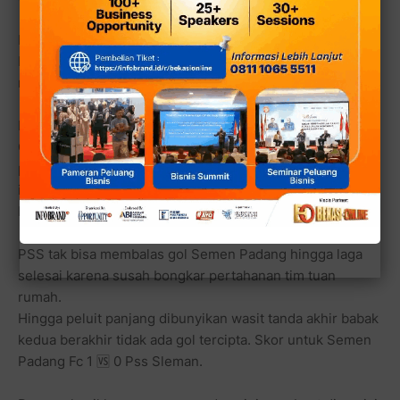
Meski demikian, Gustavo Henrique Barbosa Freire,
berusaha memberi perlawanan. Sepakannya cukup
memberi ancaman ke gawang Semen Padang FC.
PSS mendapatkan peluang pada menit ke-83. Tembakan
Gustavo Tocantins dari jarak dekat masih bisa diblok
pemain belakang Semen Padang, Tin Martic. Pada masa
injury time, tembakan PSS lewat Paulo Sitanggang juga
bisa diblok oleh kiper Semen Padang, M. Diky.
PSS tak bisa membalas gol Semen Padang hingga laga
selesai karena susah bongkar pertahanan tim tuan
rumah.
Hingga peluit panjang dibunyikan wasit tanda akhir babak
kedua berakhir tidak ada gol tercipta. Skor untuk Semen
Padang Fc 1 🆚 0 Pss Sleman.