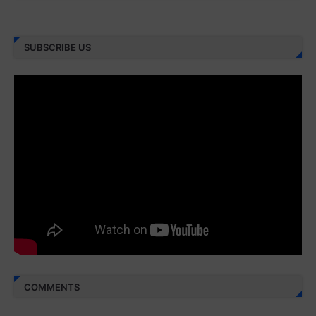
Juz 8 ⇨
http://j.mp/2bufF7o
SUBSCRIBE US
Juz 9 ⇨
http://j.mp/2byr1bu
Juz 10 ⇨
http://j.mp/2bHfyUH
Juz 11 ⇨
http://j.mp/2bHf80y
Juz 12 ⇨
http://j.mp/2bWnTby
Juz 13 ⇨
http://j.mp/2bFTiKQ
Juz 14 ⇨
http://j.mp/2b8SUTA
Juz 15 ⇨
http://j.mp/2bFRQIM
Juz 16 ⇨
http://j.mp/2b8SegG
Juz 17 ⇨
http://j.mp/2brHsFz
COMMENTS
Juz 18 ⇨
http://j.mp/2b8SCfc