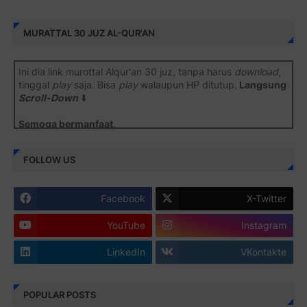
MURATTAL 30 JUZ AL-QUR'AN
Ini dia link murottal Alqur'an 30 juz, tanpa harus
download
,
tinggal
play
saja. Bisa
play
walaupun HP ditutup.
Langsung
Scroll-Down
⬇️
Semoga bermanfaat
.
Juz 1 ⇨
http://j.mp/2b8SiNO
FOLLOW US
Juz 2 ⇨
http://j.mp/2b8RJmQ
Facebook
X-Twitter
Juz 3 ⇨
http://j.mp/2bFSrtF
YouTube
Instagram
Juz 4 ⇨
http://j.mp/2b8SXi3
LinkedIn
VKontakte
Juz 5 ⇨
http://j.mp/2b8RZm3
Juz 6 ⇨
http://j.mp/28MBohs
POPULAR POSTS
Juz 7 ⇨
http://j.mp/2bFRIZC