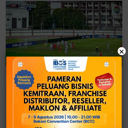
×
Photo: cuplikan tayangan Indosiar
Hingga peluit babak pertama dibunyikan, tetap bertahan
hingga turun minum tak ada gol tercipta. Skor untuk
Semen Padang Fc 1 🆚 0 Pss Sleman
JALANNYA PERTANDINGAN BABAK KEDUA
Pasukan Kabau Sirah semakin ganas, semakin terus
tampil menekan merepotkan lini pertahanan PSS Sleman.