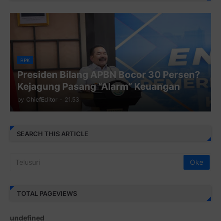
BPK
Presiden Bilang APBN Bocor 30 Persen?
Kejagung Pasang “Alarm” Keuangan
by
ChiefEditor
-
21.53
SEARCH THIS ARTICLE
TOTAL PAGEVIEWS
u
n
d
e
f
i
n
e
d