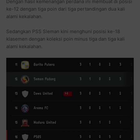
Dengan hasil kemenangan perdana ini membuat di posisi
ke-12 dengan tiga poin dari tiga pertandingan dua kali
alami kekalahan.
Sedangkan PSS Sleman kini menghuni posisi ke-18
klasemen dengan koleksi poin minus tiga dan tiga kali
alami kekalahan.