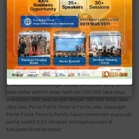
b. untuk mengusulkan calon bupati dan wakil bupati atau
walikota dan wakil walikota:
1) kabupaten/kota dengan jumlah penduduk yang termuat
pada daftar pemilih tetap sampai dengan 250.000 (dua
ratus lima puluh ribu) jiwa, Partai Politik Peserta Pemilu
atau Gabungan Partai Politik Peserta Pemilu harus
memeroleh suara sah paling sedikit 10% (sepuluh persen)
di kabupaten/kota tersebut;
2) kabupaten/kota dengan jumlah penduduk yang termuat
pada daftar pemilih tetap lebih dari 250.000 (dua ratus
lima puluh ribu) jiwa sampai dengan 500.000 (lima ratus
ribu) jiwa, Partai Politik Peserta Pemilu atau Gabungan
Partai Politik Peserta Pemilu harus memeroleh suara sah
paling sedikit 8,5% (delapan setengah persen) di
kabupaten/kota tersebut;