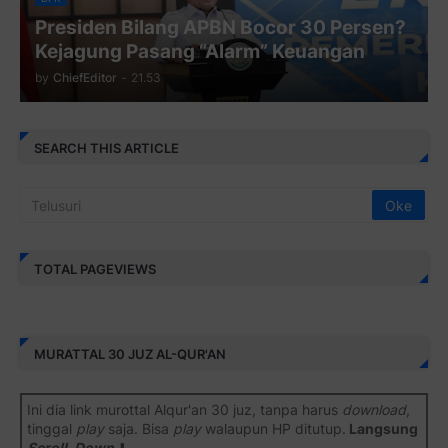
Presiden Bilang APBN Bocor 30 Persen?
Kejagung Pasang “Alarm” Keuangan
by
ChiefEditor
-
21.53
SEARCH THIS ARTICLE
TOTAL PAGEVIEWS
MURATTAL 30 JUZ AL-QUR'AN
Ini dia link murottal Alqur'an 30 juz, tanpa harus
download
,
tinggal
play
saja. Bisa
play
walaupun HP ditutup.
Langsung
Scroll-Down
⬇️