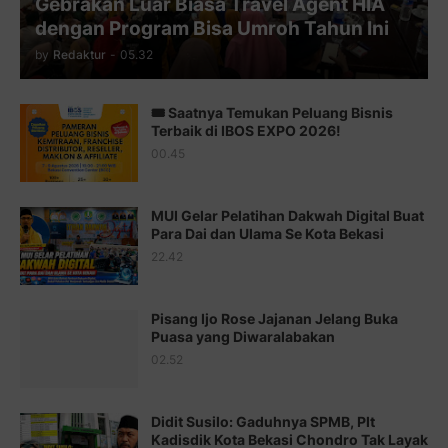
Gebrakan Luar Biasa Travel Agent HIA
Juz 11 ⇨
http://j.mp/2bHf80y
dengan Program Bisa Umroh Tahun Ini
Juz 12 ⇨
http://j.mp/2bWnTby
by
Redaktur
-
05.32
Juz 13 ⇨
http://j.mp/2bFTiKQ
🎟️ Saatnya Temukan Peluang Bisnis
Juz 14 ⇨
http://j.mp/2b8SUTA
Terbaik di IBOS EXPO 2026!
00.45
Juz 15 ⇨
http://j.mp/2bFRQIM
Juz 16 ⇨
http://j.mp/2b8SegG
MUI Gelar Pelatihan Dakwah Digital Buat
Para Dai dan Ulama Se Kota Bekasi
Juz 17 ⇨
http://j.mp/2brHsFz
22.42
Juz 18 ⇨
http://j.mp/2b8SCfc
Juz 19 ⇨
http://j.mp/2bFSq95
Pisang Ijo Rose Jajanan Jelang Buka
Puasa yang Diwaralabakan
Juz 20 ⇨
http://j.mp/2brI1zc
02.52
Juz 21 ⇨
http://j.mp/2b8VcBO
Didit Susilo: Gaduhnya SPMB, Plt
Juz 22 ⇨
http://j.mp/2bFRxNP
Kadisdik Kota Bekasi Chondro Tak Layak