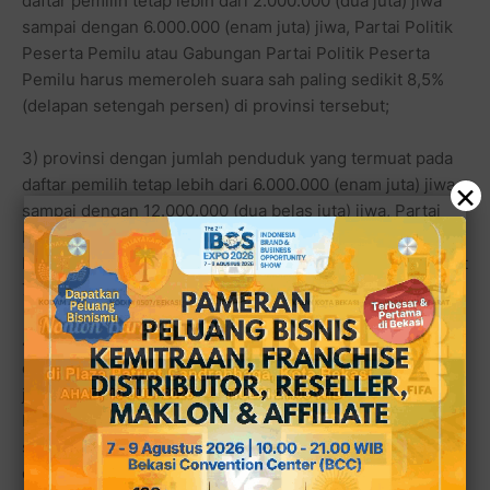
daftar pemilih tetap lebih dari 2.000.000 (dua juta) jiwa
sampai dengan 6.000.000 (enam juta) jiwa, Partai Politik
Peserta Pemilu atau Gabungan Partai Politik Peserta
Pemilu harus memeroleh suara sah paling sedikit 8,5%
(delapan setengah persen) di provinsi tersebut;
3) provinsi dengan jumlah penduduk yang termuat pada
daftar pemilih tetap lebih dari 6.000.000 (enam juta) jiwa
×
sampai dengan 12.000.000 (dua belas juta) jiwa, Partai
Politik Peserta Pemilu atau Gabungan Partai Politik
Peserta Pemilu harus memeroleh suara sah paling sedikit
7,5% (tujuh setengah persen) di provinsi tersebut; dan
4) provinsi dengan jumlah penduduk yang termuat pada
daftar pemilih tetap lebih dari 12.000.000 (dua belas juta)
jiwa, Partai Politik Peserta Pemilu atau Gabungan Partai
Politik Peserta Pemilu harus memeroleh suara sah paling
sedikit 6,5% (enam setengah persen) di provinsi tersebut;
dan