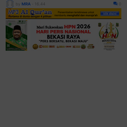
by
MRA
-
16.44
0