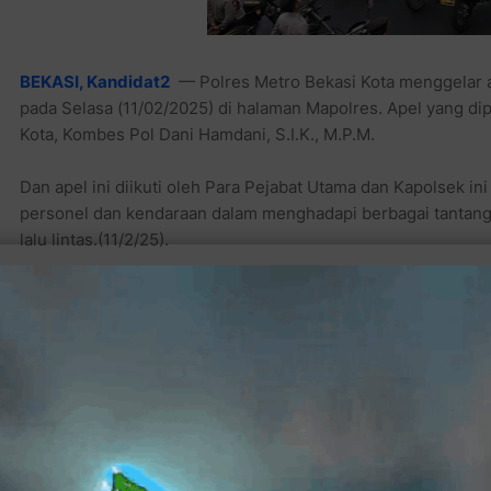
BEKASI, Kandidat2
— Polres Metro Bekasi Kota menggelar 
pada Selasa (11/02/2025) di halaman Mapolres. Apel yang di
Kota, Kombes Pol Dani Hamdani, S.I.K., M.P.M.
Dan apel ini diikuti oleh Para Pejabat Utama dan Kapolsek i
personel dan kendaraan dalam menghadapi berbagai tantan
lalu lintas.(11/2/25).
Dalam arahannya, Kapolres menekankan pentingnya pemeliha
kondisi prima. Beliau juga menyampaikan bahwa apel ini mer
seluruh jajaran Polda Metro Jaya.