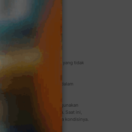
dalam menghadapi cuaca hujan yang tidak
ing untuk mobilitas petugas dalam
n tim khusus yang akan menggunakan
um Polres Metro Bekasi Kota. Saat ini,
alam apel karena perlu didata kondisinya.