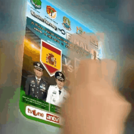
"Tujuan apel ini adalah untuk mengecek kesiapsiagaan kita 
menentu saat ini, " ujar Kombes Pol Dani Hamdani.
Dirinya menambahkan bahwa kendaraan roda dua sangat pent
mengatasi kemacetan.
Lebih lanjut, Kapolres mengungkapkan rencana pembentuka
kendaraan roda dua untuk mengurai kemacetan di wilayah huk
masih ada beberapa kendaraan yang belum dapat dihadirkan d