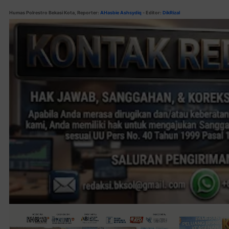
Humas Polrestro Bekasi Kota, Reporter:
AHasbie Ashsydiq
- Editor:
DikRizal