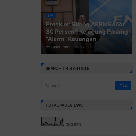
BPK
Presiden Bilang APBN Bocor
30 Persen? Kejagung Pasang
“Alarm” Keuangan
by
ChiefEditor
-
21.53
SEARCH THIS ARTICLE
TOTAL PAGEVIEWS
4
8
3
6
7
4