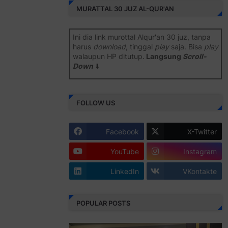
MURATTAL 30 JUZ AL-QUR'AN
Ini dia link murottal Alqur'an 30 juz, tanpa
harus
download
, tinggal
play
saja. Bisa
play
walaupun HP ditutup.
Langsung
Scroll-
Down
⬇️
Semoga bermanfaat
.
FOLLOW US
Juz 1 ⇨
http://j.mp/2b8SiNO
Juz 2 ⇨
http://j.mp/2b8RJmQ
Facebook
X-Twitter
Juz 3 ⇨
http://j.mp/2bFSrtF
YouTube
Instagram
Juz 4 ⇨
http://j.mp/2b8SXi3
LinkedIn
VKontakte
Juz 5 ⇨
http://j.mp/2b8RZm3
Juz 6 ⇨
http://j.mp/28MBohs
POPULAR POSTS
Juz 7 ⇨
http://j.mp/2bFRIZC