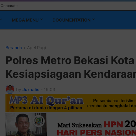
Corporate
MEGA MENU
DOCUMENTATION
Beranda
Apel Pagi
Polres Metro Bekasi Kota
Kesiapsiagaan Kendaraa
by
Jurnalis
-
19.03