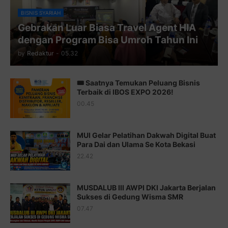
Juz 10 ⇨
http://j.mp/2bHfyUH
BISNIS SYARIAH
Gebrakan Luar Biasa Travel Agent HIA
Juz 11 ⇨
http://j.mp/2bHf80y
dengan Program Bisa Umroh Tahun Ini
Juz 12 ⇨
http://j.mp/2bWnTby
by
Redaktur
-
05.32
Juz 13 ⇨
http://j.mp/2bFTiKQ
🎟️ Saatnya Temukan Peluang Bisnis
Juz 14 ⇨
http://j.mp/2b8SUTA
Terbaik di IBOS EXPO 2026!
00.45
Juz 15 ⇨
http://j.mp/2bFRQIM
Juz 16 ⇨
http://j.mp/2b8SegG
MUI Gelar Pelatihan Dakwah Digital Buat
Para Dai dan Ulama Se Kota Bekasi
Juz 17 ⇨
http://j.mp/2brHsFz
22.42
Juz 18 ⇨
http://j.mp/2b8SCfc
Juz 19 ⇨
http://j.mp/2bFSq95
MUSDALUB III AWPI DKI Jakarta Berjalan
Sukses di Gedung Wisma SMR
Juz 20 ⇨
http://j.mp/2brI1zc
07.47
Juz 21 ⇨
http://j.mp/2b8VcBO