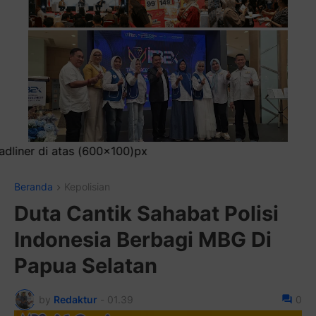
Pasang 
Beranda
Kepolisian
Duta Cantik Sahabat Polisi
Indonesia Berbagi MBG Di
Papua Selatan
by
Redaktur
-
01.39
0