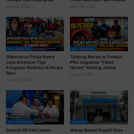
June 23, 2026
June 06, 2026
ANTI NARKOBA
ANTI NARKOBA
Ditpolairud Polda Metro
Totebag Merah Isi Petaka!
Jaya Amankan Tiga
PMJ Gagalkan “Paket
Pengedar Narkoba di Muara
Haram” Keliling Jakbar
Baru
May 21, 2026
June 05, 2026
ANTI TERORISME
BAPENDA
Densus 88 Kini Lawan
Warga Bekasi Kaget! Urus