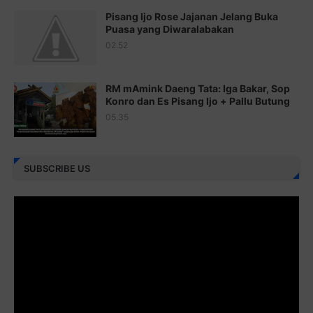
Pisang Ijo Rose Jajanan Jelang Buka
Juz 22 ⇨
http://j.mp/2bFRxNP
Puasa yang Diwaralabakan
Juz 23 ⇨
http://j.mp/2brItxm
02.52
Juz 24 ⇨
http://j.mp/2brHKw5
RM mAmink Daeng Tata: Iga Bakar, Sop
Juz 25 ⇨
http://j.mp/2brImlf
Konro dan Es Pisang Ijo + Pallu Butung
05.35
Juz 26 ⇨
http://j.mp/2bFRHF2
Juz 27 ⇨
http://j.mp/2bFRXno
SUBSCRIBE US
Juz 28 ⇨
http://j.mp/2brI3ai
Juz 29 ⇨
http://j.mp/2bFRyBF
Juz 30 ⇨
http://j.mp/2bFREcc
Monggo disebarluaskan. Mudah-mudahan menjadi ladang
amal jariyah bagi kita semua.
Berbagi kebaikan meskipun sedikit, semoga bermanfaat,
aamiin...