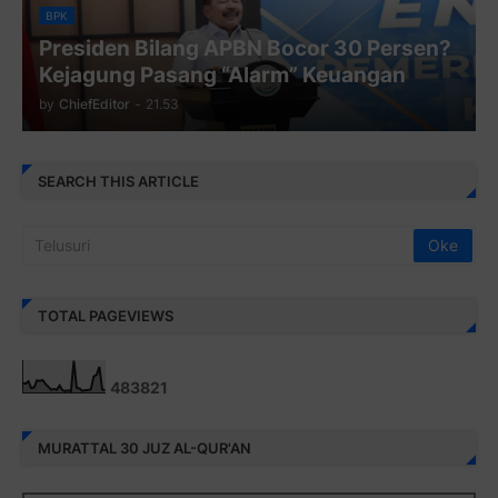
BPK
Presiden Bilang APBN Bocor 30 Persen?
Kejagung Pasang “Alarm” Keuangan
by
ChiefEditor
-
21.53
SEARCH THIS ARTICLE
TOTAL PAGEVIEWS
4
8
3
8
2
1
MURATTAL 30 JUZ AL-QUR'AN