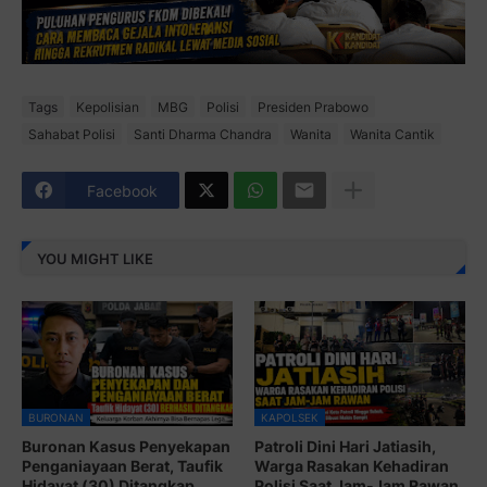
Tags
Kepolisian
MBG
Polisi
Presiden Prabowo
Sahabat Polisi
Santi Dharma Chandra
Wanita
Wanita Cantik
Facebook
YOU MIGHT LIKE
BURONAN
KAPOLSEK
Buronan Kasus Penyekapan
Patroli Dini Hari Jatiasih,
Penganiayaan Berat, Taufik
Warga Rasakan Kehadiran
Hidayat (30) Ditangkap
Polisi Saat Jam-Jam Rawan