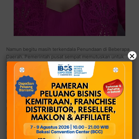
Namun begitu masih terkendala Penundaan di Beberapa
×
Daerah. Pemerintah pusat sempat memutuskan untuk
menunda peluncuran program MBG di Papua Selatan,
yang awalnya direncanakan secara serentak.
Terkait hal tersebut, adalah Santi Dharma Chandra
YouTuber janda cantik sekaligus Duta Sahabat Polisi
Indonesia dari Provinsi Bali ini justru akhirnya bisa
berbagi MBT di SMP N 1 Passue, Papua Selatan.
Pasalnya kegiatan rutin yang dilakukan Santi ini sudah ke
4 kali karena di Papua masih banyak anak anak yang
kekurangan makanan khusus nya di pedalaman.