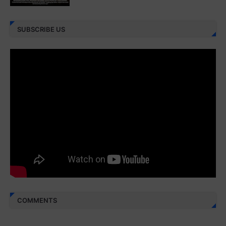
Juz 27 ⇨
http://j.mp/2bFRXno
SUBSCRIBE US
Juz 28 ⇨
http://j.mp/2brI3ai
Juz 29 ⇨
http://j.mp/2bFRyBF
Juz 30 ⇨
http://j.mp/2bFREcc
Monggo disebarluaskan. Mudah-mudahan menjadi ladang
amal jariyah bagi kita semua.
Berbagi kebaikan meskipun sedikit, semoga bermanfaat,
aamiin...
COMMENTS