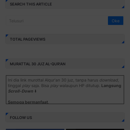
SEARCH THIS ARTICLE
TOTAL PAGEVIEWS
MURATTAL 30 JUZ AL-QUR'AN
Ini dia link murottal Alqur'an 30 juz, tanpa harus
download
,
tinggal
play
saja. Bisa
play
walaupun HP ditutup.
Langsung
Scroll-Down
⬇️
Semoga bermanfaat
.
Juz 1 ⇨
http://j.mp/2b8SiNO
FOLLOW US
Juz 2 ⇨
http://j.mp/2b8RJmQ