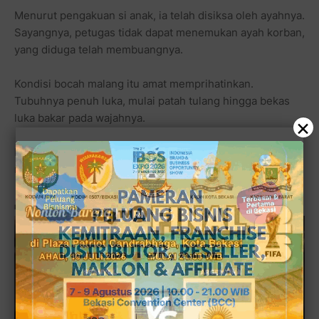
Menurut pengakuan si anak, ia telah disiksa oleh ayahnya.
Sayangnya, petugas tidak dapat menemukan ayah korban,
yang diduga telah membuangnya.
Kondisi bocah malang itu amat memprihatinkan.
Tubuhnya penuh luka, mulai patah tulang hingga bekas
luka bakar pada wajahnya.
×
Korban diduga disiksa di Surabaya dan dibawa ayahnya
menggunakan kereta ke Jakarta.
[■]
Reporter:
Widy
,
Kotak
Redaksi
Editor:
DikRizal
/JabarOL