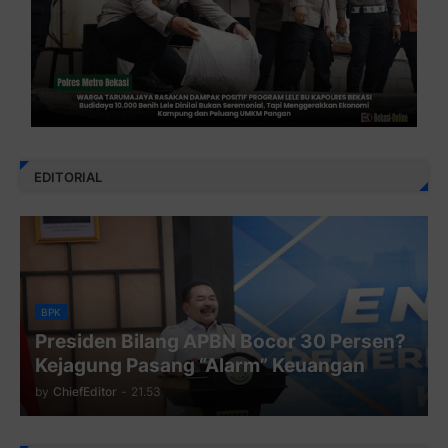
EDITORIAL
BPK
Presiden Bilang APBN Bocor 30 Persen?
Kejagung Pasang “Alarm” Keuangan
by
ChiefEditor
-
21.53