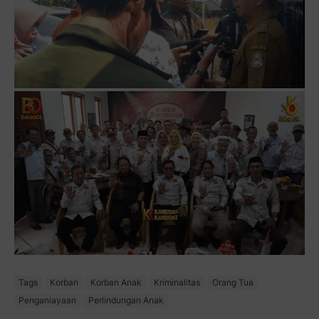
Tags
Korban
Korban Anak
Kriminalitas
Orang Tua
Penganiayaan
Perlindungan Anak