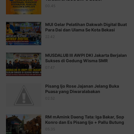
00.45
Juz 15 ⇨
http://j.mp/2bFRQIM
Juz 16 ⇨
http://j.mp/2b8SegG
MUI Gelar Pelatihan Dakwah Digital Buat
Para Dai dan Ulama Se Kota Bekasi
Juz 17 ⇨
http://j.mp/2brHsFz
22.42
Juz 18 ⇨
http://j.mp/2b8SCfc
Juz 19 ⇨
http://j.mp/2bFSq95
MUSDALUB III AWPI DKI Jakarta Berjalan
Sukses di Gedung Wisma SMR
Juz 20 ⇨
http://j.mp/2brI1zc
07.47
Juz 21 ⇨
http://j.mp/2b8VcBO
Pisang Ijo Rose Jajanan Jelang Buka
Juz 22 ⇨
http://j.mp/2bFRxNP
Puasa yang Diwaralabakan
Juz 23 ⇨
http://j.mp/2brItxm
02.52
Juz 24 ⇨
http://j.mp/2brHKw5
RM mAmink Daeng Tata: Iga Bakar, Sop
Juz 25 ⇨
http://j.mp/2brImlf
Konro dan Es Pisang Ijo + Pallu Butung
05.35
Juz 26 ⇨
http://j.mp/2bFRHF2