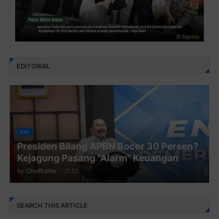
EDITORIAL
BPK
Presiden Bilang APBN Bocor 30 Persen?
Kejagung Pasang “Alarm” Keuangan
by
ChiefEditor
-
21.53
SEARCH THIS ARTICLE