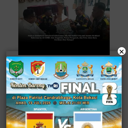
×
Tidak berhenti di situ, sejumlah tokoh lintas lembaga juga
hadir, membentuk layaknya “panel super” yang
menyuntikkan legitimasi sekaligus ekspektasi:
Staf Ahli Kominfo Bidang Sosial Ekonomi Budaya,
Raden Wijaya Kusuma Wardana
Perwakilan Mabes Polri, Kombes Pol. Aji Indra
Dwiyatma, S.I.K.
Kepala BIN Daerah (Kabinda) Jawa Barat, Brigjen TNI