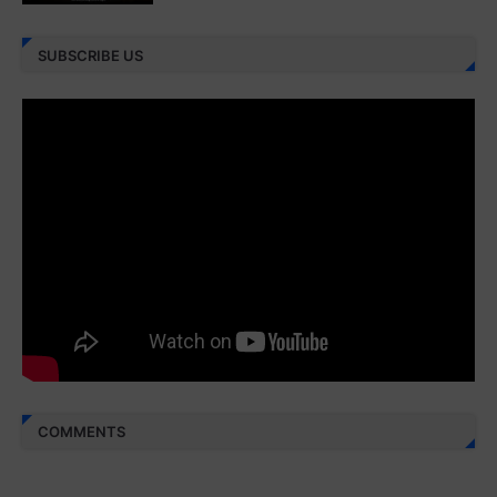
Juz 27 ⇨
http://j.mp/2bFRXno
SUBSCRIBE US
Juz 28 ⇨
http://j.mp/2brI3ai
Juz 29 ⇨
http://j.mp/2bFRyBF
Juz 30 ⇨
http://j.mp/2bFREcc
Monggo disebarluaskan. Mudah-mudahan menjadi ladang
amal jariyah bagi kita semua.
Berbagi kebaikan meskipun sedikit, semoga bermanfaat,
aamiin...
COMMENTS