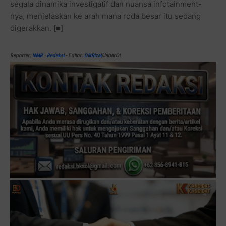
segala dinamika investigatif dan nuansa infotainment-
nya, menjelaskan ke arah mana roda besar itu sedang
digerakkan.
[■]
Reporter:
NMR
-
Redaksi
-
Editor:
DikRizal
/JabarOL