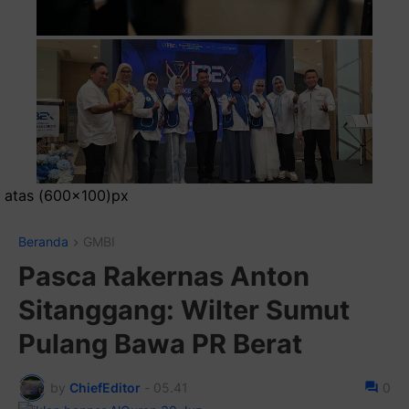
Pasang
Beranda
GMBI
Pasca Rakernas Anton
Sitanggang: Wilter Sumut
Pulang Bawa PR Berat
by
ChiefEditor
-
05.41
0