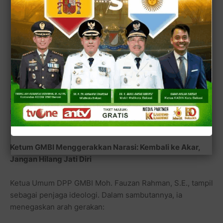
Raden Toto Oktaviana
Tokoh Budaya Galuh Pajajaran & Dewan Kehormatan
GMBI, KGP Ramlan Samsuri, S.E., CLA., CPLA
Guru Besar UPI & Dewan Pakar DPP GMBI, Prof.
Cecep Darmawan
Dengan komposisi narasumber sekuat ini, Rakernas
seolah mengirim sinyal bahwa GMBI sedang berupaya
memperluas jejaring politik, budaya, hingga keamanan.
Tidak sekadar konsolidasi internal.
Ketum GMBI Menggerakkan Narasi: Kembali ke Akar,
Jangan Hilang Jati Diri
Ketua Umum DPP GMBI Moh. Fauzan Rahman, S.E., tampil
sebagai penjaga ideologi. Dalam sambutannya, ia
menegaskan arah gerakan: