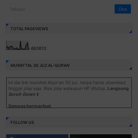
TOTAL PAGEVIEWS
4
8
3
6
1
2
MURATTAL 30 JUZ AL-QUR'AN
Ini dia link murottal Alqur'an 30 juz, tanpa harus
download
,
tinggal
play
saja. Bisa
play
walaupun HP ditutup.
Langsung
Scroll-Down
⬇️
Semoga bermanfaat
.
Juz 1 ⇨
http://j.mp/2b8SiNO
FOLLOW US
Juz 2 ⇨
http://j.mp/2b8RJmQ