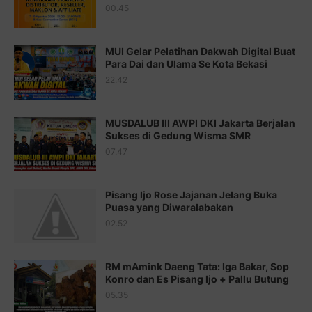
00.45
Juz 15 ⇨
http://j.mp/2bFRQIM
Juz 16 ⇨
http://j.mp/2b8SegG
MUI Gelar Pelatihan Dakwah Digital Buat
Para Dai dan Ulama Se Kota Bekasi
Juz 17 ⇨
http://j.mp/2brHsFz
22.42
Juz 18 ⇨
http://j.mp/2b8SCfc
Juz 19 ⇨
http://j.mp/2bFSq95
MUSDALUB III AWPI DKI Jakarta Berjalan
Sukses di Gedung Wisma SMR
Juz 20 ⇨
http://j.mp/2brI1zc
07.47
Juz 21 ⇨
http://j.mp/2b8VcBO
Pisang Ijo Rose Jajanan Jelang Buka
Juz 22 ⇨
http://j.mp/2bFRxNP
Puasa yang Diwaralabakan
Juz 23 ⇨
http://j.mp/2brItxm
02.52
Juz 24 ⇨
http://j.mp/2brHKw5
RM mAmink Daeng Tata: Iga Bakar, Sop
Juz 25 ⇨
http://j.mp/2brImlf
Konro dan Es Pisang Ijo + Pallu Butung
05.35
Juz 26 ⇨
http://j.mp/2bFRHF2