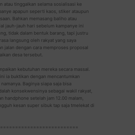
n atau tinggalkan selama sosialisasi ke
anye apapun seperti kaos, stiker ataupun
desaan. Bahkan memasang baliho atau
al jauh-jauh hari sebelum kampanye ini
g, tidak dalam bentuk barang, tapi justru
rasa langsung oleh rakyat yang saya
kan jalan dengan cara memproses proposal
ikan desa tersebut.
mpaikan kebutuhan mereka secara massal.
l ini ia buktikan dengan mencantumkan
 namanya. Baginya siapa saja bisa
alah konsekwensinya sebagai wakil rakyat,
an handphone setelah jam 12.00 malam,
ngguh kesan super sibuk tap saja tmelekat di
==========================