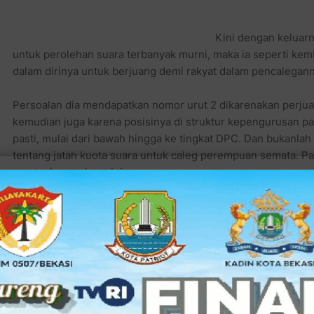
Kini dengan keluar
untuk perolehan suara terbanyak murni, maka ia seperti ke
dalam dirinya untuk berjuang demi rakyat dalam pencalegann
Persoalan dia mendapatkan nomor urut 2 dikarenakan perjuan
kemudian juga karena posisinya di struktur kepengurusan p
pasti, mulai dari bawah hingga ke tingkat DPC. Dan bukanla
tentang jatah kuota suara untuk caleg perempuan semata. P
prestasinya selama ini.
Adalah Kabupaten Badung yang mempunyai Pendapatan Asli Da
sebagai tempat masa kecil Ayu Triyana dibesarkan. Wanita ke
record (rekam jejak) pengalaman yang lumayan lama (lebih dari
pendukung Megawati, dia berkeinginan untuk membangun dae
dibesarkan juga dikarenakan perhatian dan kepeduliannya pad
Jalur perekonomian di Kabupaten Badung memang sudah ada