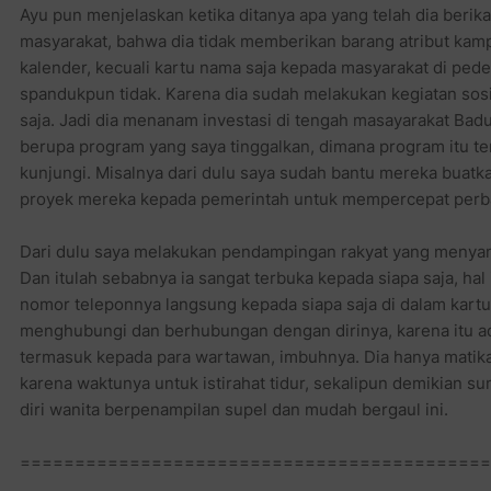
Ayu pun menjelaskan ketika ditanya apa yang telah dia berika
masyarakat, bahwa dia tidak memberikan barang atribut kamp
kalender, kecuali kartu nama saja kepada masyarakat di pe
spandukpun tidak. Karena dia sudah melakukan kegiatan sosi
saja. Jadi dia menanam investasi di tengah masayarakat Badun
berupa program yang saya tinggalkan, dimana program itu te
kunjungi. Misalnya dari dulu saya sudah bantu mereka buat
proyek mereka kepada pemerintah untuk mempercepat perba
Dari dulu saya melakukan pendampingan rakyat yang menya
Dan itulah sebabnya ia sangat terbuka kepada siapa saja, ha
nomor teleponnya langsung kepada siapa saja di dalam kartu
menghubungi dan berhubungan dengan dirinya, karena itu ad
termasuk kepada para wartawan, imbuhnya. Dia hanya matik
karena waktunya untuk istirahat tidur, sekalipun demikian su
diri wanita berpenampilan supel dan mudah bergaul ini.
===========================================