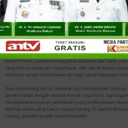
belanja aparat yang identik dengan anggaran belanja rutin it
Sementara masyarakat untuk mencari kredit usaha menengah
pernah ke luar negeri (Australia) ini berharap anggaran bel
usaha perekonomian rakyat yang berorientasi peningkatan k
UKM seperti UNPM (yang digiatkan pemerintah).
Ayu juga memperhatikan bahwa pemerintahan daerah di Bad
menganggarkan dana yang terlalu besar untuk membangun g
pemerintahan, karena mendapatkan pinjaman dari bank, nam
yang artinya setiap sen-nya dibayar oleh rakyat melalui paja
berkesan sangat memaksakan diri bagi rakyat kabupaten Ba
Saya menentang hal itu, demikian Ayu menegaskan. Baginya 
pemerintahan dengan fasilitas mewah seperti itu, tapi bagai
mengalokasikannya ke pendidikan juga pemberdayaan ekonomi 
fasilitas umum yang saat ini sangat kurang. Di daerah Kuta se
kurang, terbukti dengan terjadinya banjir.