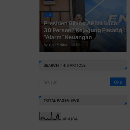
BPK
Presiden Bilang APBN Bocor
30 Persen? Kejagung Pasang
“Alarm” Keuangan
by
ChiefEditor
-
21.53
SEARCH THIS ARTICLE
TOTAL PAGEVIEWS
4
8
4
1
8
4