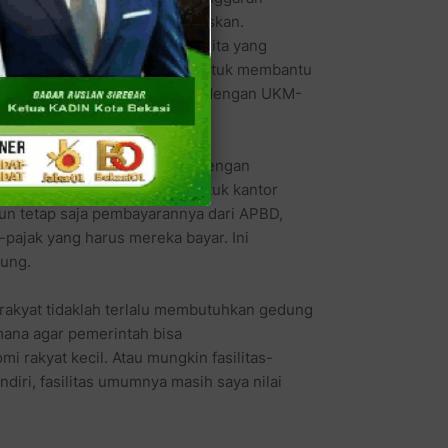
u dikeluarkan dan harus dihabiskan.
 saja sangat susah. Sang wanita yang
anja daerah bisa dialokasikan untuk membantu
ualitas manusianya, misalnya dengan UKM-
ung masih memaksakan diri dengan
edung berfasilitas mewah untuk kantor
un tetap saja pembayarannya dari APBD,
k-pajak yang harus mereka bayar. Ini
dung.
rakyat tidaklah terlalu membutuhkan gedung
mana agar pemerintah bisa
rakyat kecil. Atau mungkin fasilitas-
ndiri, fasilitas umumnya masih saya nilai