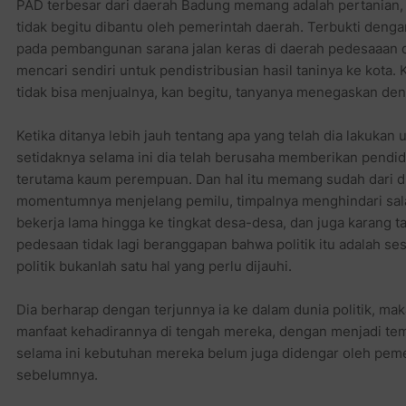
PAD terbesar dari daerah Badung memang adalah pertanian, na
tidak begitu dibantu oleh pemerintah daerah. Terbukti deng
pada pembangunan sarana jalan keras di daerah pedesaaan d
mencari sendiri untuk pendistribusian hasil taninya ke kota.
tidak bisa menjualnya, kan begitu, tanyanya menegaskan deng
Ketika ditanya lebih jauh tentang apa yang telah dia lakuka
setidaknya selama ini dia telah berusaha memberikan pendidi
terutama kaum perempuan. Dan hal itu memang sudah dari du
momentumnya menjelang pemilu, timpalnya menghindari salah
bekerja lama hingga ke tingkat desa-desa, dan juga karang t
pedesaan tidak lagi beranggapan bahwa politik itu adalah se
politik bukanlah satu hal yang perlu dijauhi.
Dia berharap dengan terjunnya ia ke dalam dunia politik, m
manfaat kehadirannya di tengah mereka, dengan menjadi tem
selama ini kebutuhan mereka belum juga didengar oleh pemer
sebelumnya.