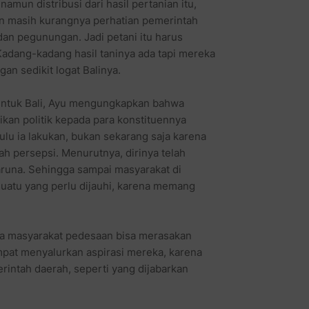
mun distribusi dari hasil pertanian itu,
an masih kurangnya perhatian pemerintah
an pegunungan. Jadi petani itu harus
 Kadang-kadang hasil taninya ada tapi mereka
an sedikit logat Balinya.
n untuk Bali, Ayu mengungkapkan bahwa
kan politik kepada para konstituennya
lu ia lakukan, bukan sekarang saja karena
 persepsi. Menurutnya, dirinya telah
aruna. Sehingga sampai masyarakat di
suatu yang perlu dijauhi, karena memang
aka masyarakat pedesaan bisa merasakan
pat menyalurkan aspirasi mereka, karena
intah daerah, seperti yang dijabarkan