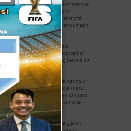
dak merata maka, kini terjadi ketimpangan
ah masih belum memberikan porsi
 Badung, yang saat ini secara ekonomi
an pula tingkat pendidikan rakyatnya masih
 wilayah ini, agar saya bisa turut
lokasi pembangunan di tingkat propinsi
n, demikian imbuh wanita lajang berusia 33
la keuangan dari hasil PAD Badung untuk
alah budgetingnya (penganggaran) kan?,
 pada rakyat, dimana nanti saya kan pasti
emang berpihak kepada rakyat dan tidak
gangan umum ini, menilai bahwa anggaran
anja publik. Dia menganggap anggaran