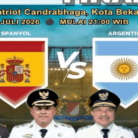
Selatan. Namun karena penyaluran pembangunan dari APBD ti
pembangunan. Dalam pengamatannya, Ayu menilai pemerint
pembangunan yang pas dan merata untuk daerah pedesaan di
masih lebih rendah dibandingkan dengan daerah lain, demiki
tertinggal jauh bila dibandingkan dengan daerah lain.
Untuk itulah saya merasa terpanggil untuk mewakili rakyat dari
mengawasi pembuatan kebijakan baik itu penganggaran dan a
dalam hal ini bidang pembangunan, pendidikan dan kesehata
tahun ini.
Dan yang paling penting bagi Ayu adalah bagaimana mengelo
kesejahteraan rakyat, karena memang fungsinya DPRD itu ad
tanyanya memastikan. Dengan harapan budgeting itu memihak
terlibat di sana dalam membuat peraturan-peraturan yang m
merugikan kebhinekaan juga.
Di lain sisi, Ayu yang juga direktris satu perusahaan perda
belanja aparat memang masih lebih besar dari anggaran bel