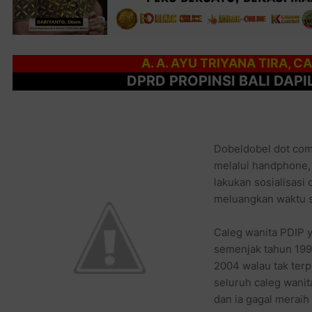
A. A. AYU TRIYANA TIRA, C
DPRD PROPINSI BALI DAPI
Dobeldobel dot com
melalui handphone, 
lakukan sosialisasi
meluangkan waktu s
Caleg wanita PDIP y
semenjak tahun 1999
2004 walau tak terp
seluruh caleg wanita
dan ia gagal meraih 