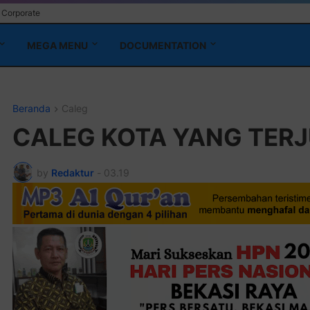
Corporate
MEGA MENU
DOCUMENTATION
Beranda
Caleg
CALEG KOTA YANG TER
by
Redaktur
-
03.19