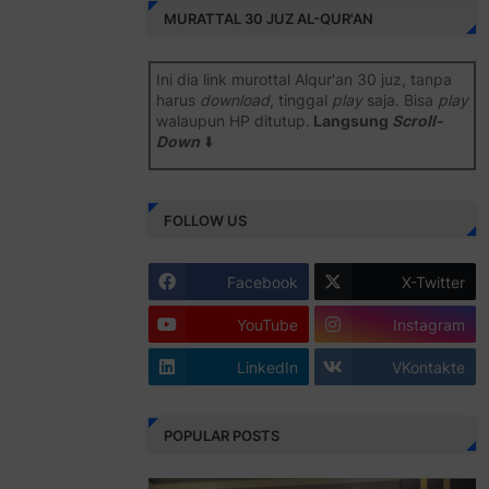
MURATTAL 30 JUZ AL-QUR'AN
Ini dia link murottal Alqur'an 30 juz, tanpa
harus
download
, tinggal
play
saja. Bisa
play
walaupun HP ditutup.
Langsung
Scroll-
Down
⬇️
Semoga bermanfaat
.
FOLLOW US
Juz 1 ⇨
http://j.mp/2b8SiNO
Juz 2 ⇨
http://j.mp/2b8RJmQ
Facebook
X-Twitter
Juz 3 ⇨
http://j.mp/2bFSrtF
YouTube
Instagram
Juz 4 ⇨
http://j.mp/2b8SXi3
LinkedIn
VKontakte
Juz 5 ⇨
http://j.mp/2b8RZm3
Juz 6 ⇨
http://j.mp/28MBohs
POPULAR POSTS
Juz 7 ⇨
http://j.mp/2bFRIZC