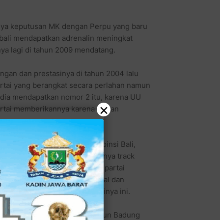
nya keputusan MK dengan Perpu yang baru
mbali mendapatkan adrenalin meningkat
ya lagi di tahun 2009 mendatang.
gan dan prestasinya di tahun 2004 lalu
artai yang berangkat secara perlahan namun
h dia mendapatkan nomor 2 itu, karena UU
×
artai memberikannya karena alasan
erah (PAD) tertinggi di Propinsi Bali,
lahiran Denpasar ini sudah punya track
 15 tahun) sebagai aktivis di partai
rah dimana dia pernah tinggal dan
a daerah yang sangat dicintainya ini.
, baik itu Badung Utara maupun Badung