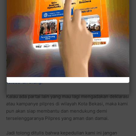
Karena kebetulan saja Partai Demokrasi Indonesia
Perjuangan dan Partai Gerindra, yang akan melakukan
deklarasi Capres - Cawapres antara Megawati dan
Prabowo, maka kami pun mendukung acara yang
sedianya dipersiapkan untuk bisa dihadiri sedikitnya
10.ooo-an orang
.
Kalau ada partai lain yang mau lagi mengadakan deklarasi
atau kampanye pilpres di wilayah Kota Bekasi, maka kami
pun akan siap membantu dan mendukung demi
terselenggaranya Pilpres yang aman dan damai.
Jadi tolong ditulis bahwa kepedulian kami ini jangan