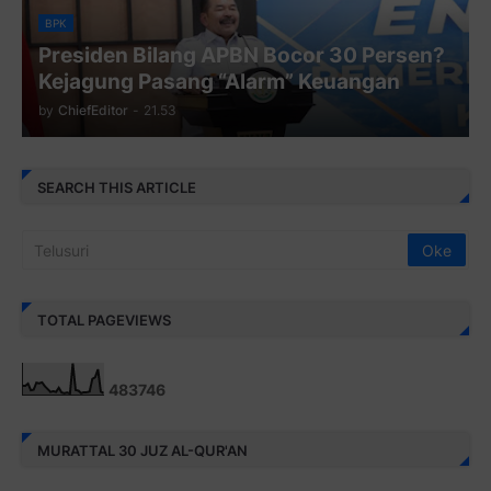
BPK
Presiden Bilang APBN Bocor 30 Persen?
Kejagung Pasang “Alarm” Keuangan
by
ChiefEditor
-
21.53
SEARCH THIS ARTICLE
TOTAL PAGEVIEWS
4
8
3
7
4
6
MURATTAL 30 JUZ AL-QUR'AN