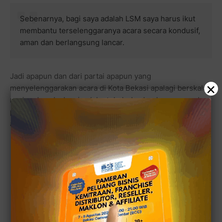
Sebenarnya, bagi saya adalah LSM saya harus ikut
membantu terselenggaranya acara secara kondusif,
aman dan berlangsung lancar.
Jadi apapun dan dari partai apapun yang
×
menyelenggarakan acara di Kota Bekasi apalagi berskala
nasional, maka kami selaku tokoh dan lembaga yang akan
peduli dengan potensi masyarakat daerah harus bisa
ambil bagian.