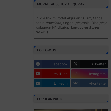
MURATTAL 30 JUZ AL-QUR'AN
Ini dia link murottal Alqur'an 30 juz, tanpa
harus
download
, tinggal
play
saja. Bisa
play
walaupun HP ditutup.
Langsung
Scroll-
Down
⬇️
Semoga bermanfaat
.
FOLLOW US
Juz 1 ⇨
http://j.mp/2b8SiNO
Juz 2 ⇨
http://j.mp/2b8RJmQ
Facebook
X-Twitter
Juz 3 ⇨
http://j.mp/2bFSrtF
YouTube
Instagram
Juz 4 ⇨
http://j.mp/2b8SXi3
LinkedIn
VKontakte
Juz 5 ⇨
http://j.mp/2b8RZm3
Juz 6 ⇨
http://j.mp/28MBohs
POPULAR POSTS
Juz 7 ⇨
http://j.mp/2bFRIZC