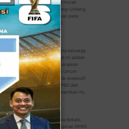
utif? Politisi muda bernampilan murah
si tersebut sesuai dengan Undang-Undang.
 saya hanya ingin mengembalikan pada
dudukannya sejajar," papar Aal.
eperti kata media, tetapi anggota keluarga
pinan Dewan dalam waktu dekat ini adalah
lengkapan dewan tersebut diharapkan
 akan segera membahas Kebijakan Umum
) yang sudah diserahkanm pihak eksekutif
tmen untuk segera membahas RAPBD dan
elah diangkat sumpah pada pelantikan itu.
n dari dalam dan luar DPRD Kota Bekasi.
 PKS, mengatakan bahwa jika pimpinan DPRD