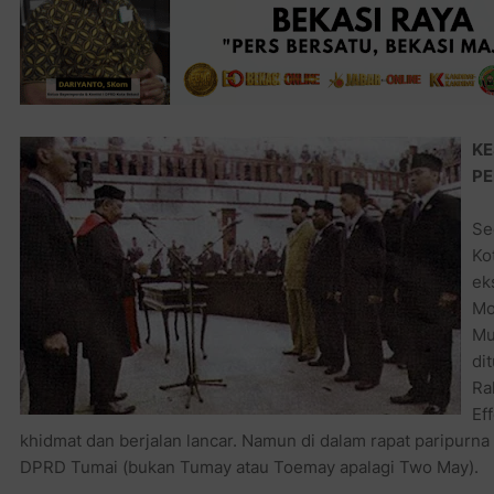
KE
PE
Se
Ko
ek
Mo
Mu
di
Ra
Ef
khidmat dan berjalan lancar. Namun di dalam rapat paripurna 
DPRD Tumai (bukan Tumay atau Toemay apalagi Two May).