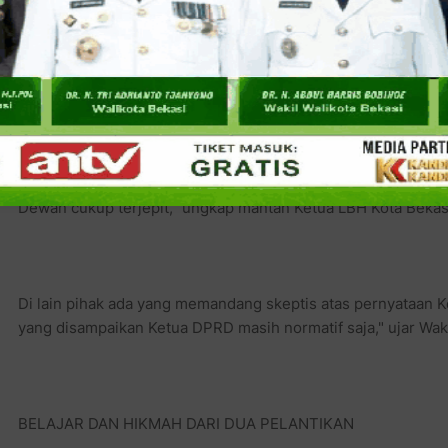
yang sekarang ini lebih memiliki fokus yang jelas. "Mema
agenda penting dan mesti didorong oelh pimpinan DPRD", ujar
Dukungan lain mengalir dari kalangan LSM, menurut penas
(LKPD), Alie Akbar mengatakan apa yang disampaikan oleh 
sebagai langkah yang berani. "Tetapi mesti dibuktikan karena
Dewan cukup terjepit," ungkap mantan Ketua LBH Kota Bekasi
Di lain pihak ada yang memandang skeptis atas pernyataan 
yang disampaikan Ketua DPRD masih normatif saja," ujar Waki
BELAJAR DAN HIKMAH DARI DUA PELANTIKAN