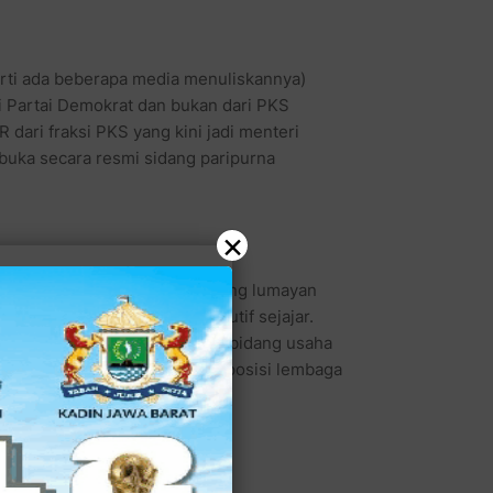
perti ada beberapa media menuliskannya)
i Partai Demokrat dan bukan dari PKS
dari fraksi PKS yang kini jadi menteri
mbuka secara resmi sidang paripurna
×
un mengeluarkan pernyataan yang lumayan
wa posisi legislatif - eksekutif sejajar.
nya ini, namun profesional di bidang usaha
 Group ini menegaskan bahwa posisi lembaga
tif.