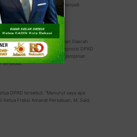
ng masalah pembahasan RAPBD menjadi
 politisi muda ini.
ihat Lembaga Kajian Pembangunan Daerah
Azhar Laena untuk melakukan reposisi DPRD
 posisi Azhar sendiri di antara pimpinan
 tersebut.
Ketua DPRD tersebut. "Menurut saya apa
l Ketua Fraksi Amanat Persatuan, M. Said.