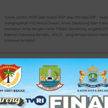
Tumai, politisi PDIP (dan bukan PDP atau PDI atau DIP - se
mengingatkan PJS Ketua Dewan, Arwis Sembiring (dari fraks
meskipun mirip dengan nama Tiffatul Sembiring, anggota DPR 
Kabinet Indonesia Bersatu, Jilid 2) , yang terlupa belum me
istimewa tersebut.
Setelah prosesi sakral itu Ketua DPRD yang baru dilantik p
beda. Azhar Laena, yang akrab dipanggil Aal ini mengatakan bah
Menurut politisi muda yang belum banyak pengalaman politik
ketenagakerjaan dan anggota keluarga besar pemilik Laena
yang dipimpinnya ini sejatinya memang sejajar dengan ekseku