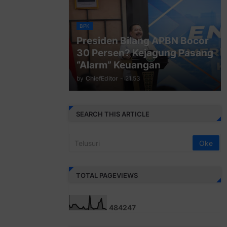
BPK
Presiden Bilang APBN Bocor
30 Persen? Kejagung Pasang
“Alarm” Keuangan
by
ChiefEditor
-
21.53
SEARCH THIS ARTICLE
TOTAL PAGEVIEWS
4
8
4
2
4
7