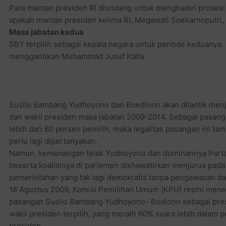
Para mantan presiden RI diundang untuk menghadiri prosesi 
apakah mantan presiden kelima RI, Megawati Soekarnoputri, 
Masa jabatan kedua
SBY terpilih sebagai kepala negara untuk periode keduanya
menggantikan Muhammad Jusuf Kalla.
Susilo Bambang Yudhoyono dan Boediono akan dilantik menj
dan wakil presiden masa jabatan 2009-2014. Sebagai pasanga
lebih dari 60 persen pemilih, maka legalitas pasangan ini ta
perlu lagi dipertanyakan.
Namun, kemenangan telak Yudhoyono dan dominannya Parta
beserta koalisinya di parlemen dikhawatirkan menjurus pad
pemerintahan yang tak lagi demokratis tanpa pengawasan dan
18 Agustus 2009, Komisi Pemilihan Umum (KPU) resmi mene
pasangan Susilo Bambang Yudhoyono- Budiono sebagai pre
wakil presiden terpilih, yang meraih 60% suara lebih dalam p
presiden.