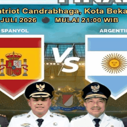
Apakah ini berarti sebagai bentuk peringatan dini buat eksek
tenang ini hanya mengatakan pengembalian fungsi dan posi
"Saya tidak mengatakan jika DPRD sebelumnya lemah, tetapi
Undang-Undang saja bahwa antara legislatif dan eksekutif ke
Selain itu Azhar Laena (dan bukan pemilik yayasan Al Azhar s
dari Laena Group - saya tersenyum) mengatakan " fokus Pim
segera akan membentuk alat kelengkapan dewan. Dengan ke
fungsi DPRD akan berjalan lebih optimal. Selain itu DPRD
Anggaran (KUA), Prioritas Plafon Anggaran Sementara (PPAS
beberapa waktu yang lalu," jelasnya. "Kita sudah berkomi
mengesahkannya tepat waktu," janji Aal kepada wartawan set
Pernyataan Azhar Laena ini ditanggapi beragam oleh kalanga
Menurut salah satu anggota DPRD Sardi Effendi dari fraksi