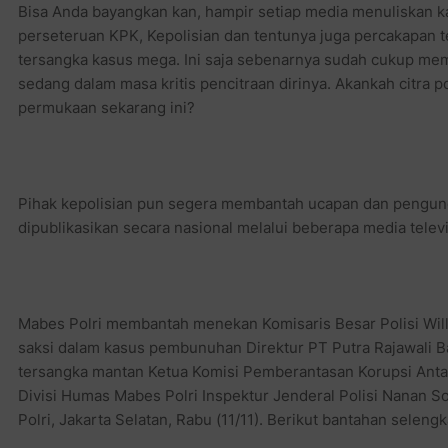
Bisa Anda bayangkan kan, hampir setiap media menuliskan 
perseteruan KPK, Kepolisian dan tentunya juga percakapan
tersangka kasus mega. Ini saja sebenarnya sudah cukup mem
sedang dalam masa kritis pencitraan dirinya. Akankah citra p
permukaan sekarang ini?
Pihak kepolisian pun segera membantah ucapan dan pengung
dipublikasikan secara nasional melalui beberapa media televi
Mabes Polri membantah menekan Komisaris Besar Polisi Will
saksi dalam kasus pembunuhan Direktur PT Putra Rajawali 
tersangka mantan Ketua Komisi Pemberantasan Korupsi Antas
Divisi Humas Mabes Polri Inspektur Jenderal Polisi Nanan S
Polri, Jakarta Selatan, Rabu (11/11). Berikut bantahan seleng