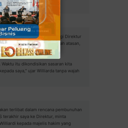
at kami diperiksa dan didatangi Direktur
h saya bersumpah bahwa perintah atasan,
 kata Williardi.
 Waktu itu dikondisikan sasaran kita
epada saya," ujar Williarda tanpa wajah
atakan terlibat dalam rencana pembunuhan
 terakhir saya ke Direktur, minta
r Williardi kepada majelis hakim yang