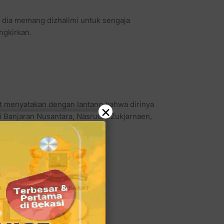
ni dia memang dizhalimi untuk sengaja
ngkirkan.
ut menyatakan dengan lantang bahwa dirinya
×
i Banjaran Nusantara, Nasrudin Zukjarnaen,