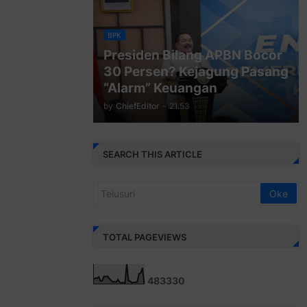
BPK
Presiden Bilang APBN Bocor
30 Persen? Kejagung Pasang
“Alarm” Keuangan
by
ChiefEditor
-
21.53
SEARCH THIS ARTICLE
TOTAL PAGEVIEWS
4
8
3
3
3
0