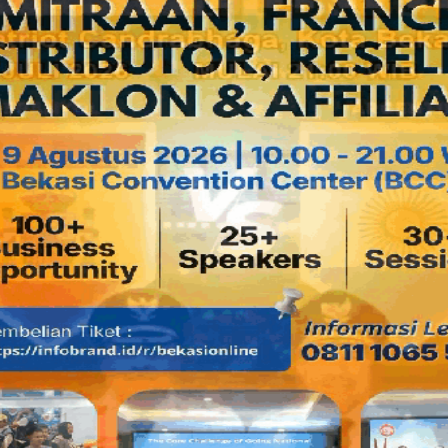
JAKARTA, KOMPAS.com
— Saksi mantan Kapolres Jakart
heboh dalam sidang kasus pembunuhan Direktur PT Putra 
di PN Jaksel, Selasa (10/11). Ia mengaku BAP pengakuan y
oleh penyidik kepolisian dengan sasaran Antasari Azhar y