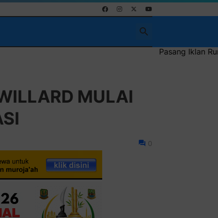
Pasang Iklan Running Text Anda di si
WILLARD MULAI
SI
0