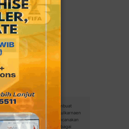
a Selatan Williardi Wizard membuat
Rajawali Banjaran Nasrudin Zulkarnaen
ang dia buat di BAP telah direncanakan
ang dalam sidang itu duduk sebagai