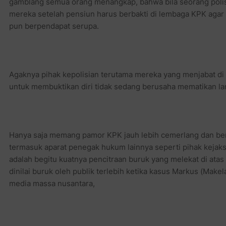
gamblang semua orang menangkap, bahwa bila seorang polis
mereka setelah pensiun harus berbakti di lembaga KPK agar
pun berpendapat serupa.
Agaknya pihak kepolisian terutama mereka yang menjabat di
untuk membuktikan diri tidak sedang berusaha mematikan l
Hanya saja memang pamor KPK jauh lebih cemerlang dan berki
termasuk aparat penegak hukum lainnya seperti pihak kejak
adalah begitu kuatnya pencitraan buruk yang melekat di ata
dinilai buruk oleh publik terlebih ketika kasus Markus (Make
media massa nusantara,