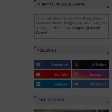
MURATTAL 30 JUZ AL-QUR'AN
Ini dia link murottal Alqur'an 30 juz, tanpa
harus
download
, tinggal
play
saja. Bisa
play
walaupun HP ditutup.
Langsung
Scroll-
Down
⬇️
Semoga bermanfaat
.
FOLLOW US
Juz 1 ⇨
http://j.mp/2b8SiNO
Juz 2 ⇨
http://j.mp/2b8RJmQ
Facebook
X-Twitter
Juz 3 ⇨
http://j.mp/2bFSrtF
YouTube
Instagram
Juz 4 ⇨
http://j.mp/2b8SXi3
LinkedIn
VKontakte
Juz 5 ⇨
http://j.mp/2b8RZm3
Juz 6 ⇨
http://j.mp/28MBohs
POPULAR POSTS
Juz 7 ⇨
http://j.mp/2bFRIZC