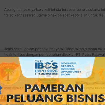
Apalagi tampaknya baru kali ini dia tersadar bahwa selama i
"dijadikan" sasaran utama pihak pejabat kepolisian untuk disi
Jelas sekali dalam pengakuannya Williaedi Wizard tanpa tak
tidak terlibat dengan pembunuhan direktur PT. Putra Rajawal
Seperti petikan berita dari Kompas online berikut ini