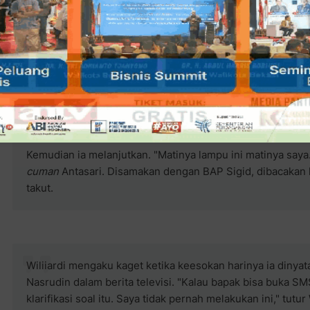
terdakwa.
"Bahwa dalam berita acara itu. Pada pukul 12.00 malam lew
Reserse Polda, Wadir, Kasat ada tiga orang. Ini demi Alla
ini demi Allah saya bersumpah sasaran kami cuma Antasari,"
Kemudian ia melanjutkan. "Matinya lampu ini matinya saya.
cuman
Antasari. Disamakan dengan BAP Sigid, dibacakan k
takut.
Wiliiardi mengaku kaget ketika keesokan harinya ia diny
Nasrudin dalam berita televisi. "Kalau bapak bisa buka SMS
klarifikasi soal itu. Saya tidak pernah melakukan ini," tutu