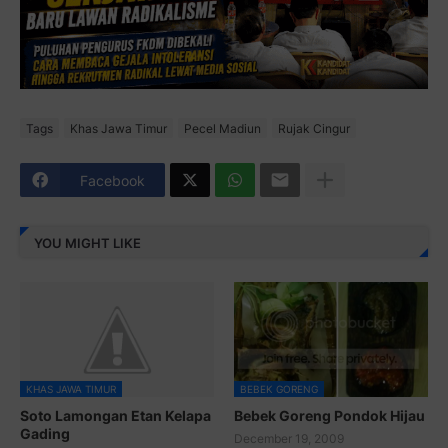
Tags
Khas Jawa Timur
Pecel Madiun
Rujak Cingur
Facebook
YOU MIGHT LIKE
KHAS JAWA TIMUR
BEBEK GORENG
Soto Lamongan Etan Kelapa
Bebek Goreng Pondok Hijau
Gading
December 19, 2009