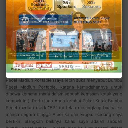
pekat adalah kombinasi
antara rasa klenyir-klenyir
moncong (congor atau cingur atau hidung dan mulut sapi)
ini dengan gurihnya Petis udang Surabaya, dan asamnya
buah-buahan campuran (itulah sebabnya disebut rujak)
dan ditambah bumbu-bumbu lainnya. Hmmm pasti lebih
nikmat bila dinikmati pada siang hari bersama minuman
dingin khas Jawa Timuran (apaan tuh minuman
khasnya?).
Yang jelas bila Anda tertarik menikmati Rujak Cingur dan
Pecel Madiun Portable (saya lebih suka menyebut Bumbu
Pecel Madiun Portable, karena kemudahannya untuk
dibawa kemana-mana dalam sebuah kemasan kotak yang
kompak ini). Perlu juga Anda ketahui Paket Kotak Bumbu
Pecel madiun merk "BP" ini telah melanglang buana ke
manca negara hingga Amerika dan Eropa. (kadang saya
berfikir, alangkah baiknya kalau saya adalah sebuah