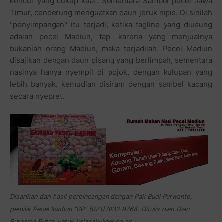
kencur yang cukup kuat. Sementara Sambel pecel Jawa
Timur, cenderung menguatkan daun jeruk nipis. Di sinilah
"penyimpangan" itu terjadi, ketika tagline yang diusung
adalah pecel Madiun, tapi karena yang menjualnya
bukanlah orang Madiun, maka terjadilah. Pecel Madiun
disajikan dengan daun pisang yang berlimpah, sementara
nasinya hanya nyempil di pojok, dengan kulupan yang
lebih banyak, kemudian disiram dengan sambel kacang
secara nyepret.
Disarikan dari hasil perbincangan dengan Pak Budi Purwanto,
pemilik Pecel Madiun "BP" (021)7032.9768. Ditulis oleh Dian
Purnama Putra, untuk kelanakuliner.co.cc