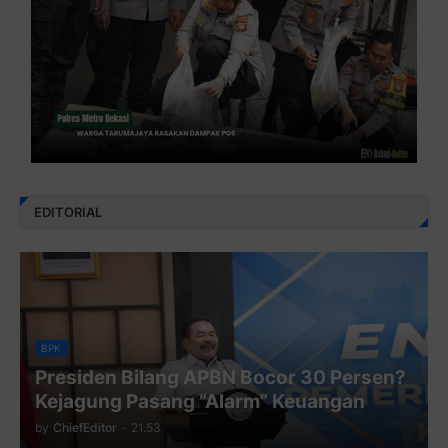
EDITORIAL
BPK
Presiden Bilang APBN Bocor 30 Persen?
Kejagung Pasang “Alarm” Keuangan
by
ChiefEditor
-
21.53