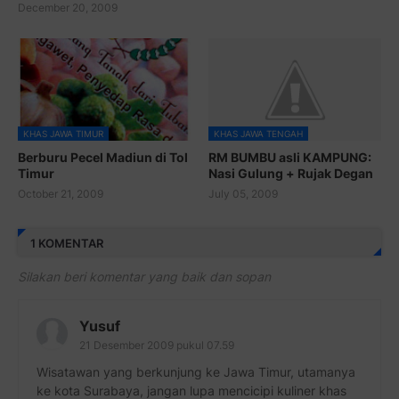
December 20, 2009
KHAS JAWA TIMUR
KHAS JAWA TENGAH
Berburu Pecel Madiun di Tol
RM BUMBU asli KAMPUNG:
Timur
Nasi Gulung + Rujak Degan
October 21, 2009
July 05, 2009
1 KOMENTAR
Silakan beri komentar yang baik dan sopan
Yusuf
21 Desember 2009 pukul 07.59
Wisatawan yang berkunjung ke Jawa Timur, utamanya
ke kota Surabaya, jangan lupa mencicipi kuliner khas