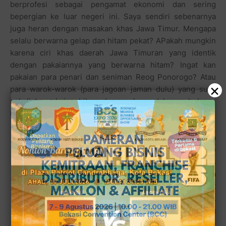
berprofesi sebagai pengamat ekonomi dan sering
bepergian ke luar negeri ini. Saya sendiri sebenarnya
juga heran dengan masakan khas Jawa Timur. Mengapa
selalu berwarna gelap dan hitam pekat? APakah mungkin
karena ciri khas daerah Jawa Timuran yang identik
dengan pakaiannya yang berwarna hitam? Ingat kan
pakaian para penari dan seniman Reog Ponorogo? Atau
×
para warok-warok (para jagoan jaman dulu) yang suka
sekali berpakaian hitam dengan kaos dalaman belang-
belang merah-putih. (Hualah! Apa masalahnya?)
Terlepas dari nuansa
kegelapan (baca: hitam)
pada setiap makanan khas
Jawa Timuran, tapi tak ada
satupun yang tidak lezat
untuk dinikmati. Justru itu,
Rujak Cingur yang
berbumbu petis hitam nan