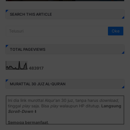
SEARCH THIS ARTICLE
TOTAL PAGEVIEWS
4
8
3
9
1
7
MURATTAL 30 JUZ AL-QUR'AN
Ini dia link murottal Alqur'an 30 juz, tanpa harus
download
,
tinggal
play
saja. Bisa
play
walaupun HP ditutup.
Langsung
Scroll-Down
⬇️
Semoga bermanfaat
.