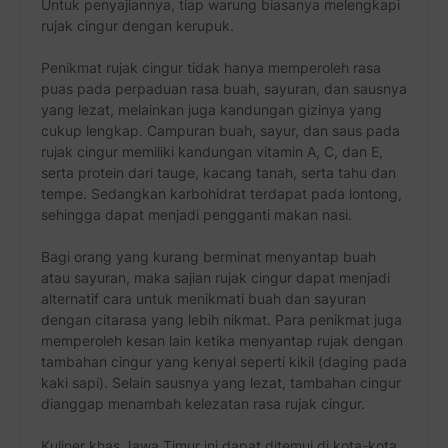
Untuk penyajiannya, tiap warung biasanya melengkapi
rujak cingur dengan kerupuk.
Penikmat rujak cingur tidak hanya memperoleh rasa
puas pada perpaduan rasa buah, sayuran, dan sausnya
yang lezat, melainkan juga kandungan gizinya yang
cukup lengkap. Campuran buah, sayur, dan saus pada
rujak cingur memiliki kandungan vitamin A, C, dan E,
serta protein dari tauge, kacang tanah, serta tahu dan
tempe. Sedangkan karbohidrat terdapat pada lontong,
sehingga dapat menjadi pengganti makan nasi.
Bagi orang yang kurang berminat menyantap buah
atau sayuran, maka sajian rujak cingur dapat menjadi
alternatif cara untuk menikmati buah dan sayuran
dengan citarasa yang lebih nikmat. Para penikmat juga
memperoleh kesan lain ketika menyantap rujak dengan
tambahan cingur yang kenyal seperti kikil (daging pada
kaki sapi). Selain sausnya yang lezat, tambahan cingur
dianggap menambah kelezatan rasa rujak cingur.
Kuliner khas Jawa Timur ini dapat ditemui di kota-kota