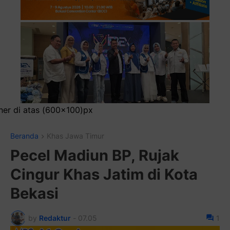
Pasang
Beranda
Khas Jawa Timur
Pecel Madiun BP, Rujak
Cingur Khas Jatim di Kota
Bekasi
by
Redaktur
-
07.05
1