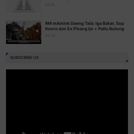
Juz 23 ⇨
http://j.mp/2brItxm
02.52
Juz 24 ⇨
http://j.mp/2brHKw5
RM mAmink Daeng Tata: Iga Bakar, Sop
Juz 25 ⇨
http://j.mp/2brImlf
Konro dan Es Pisang Ijo + Pallu Butung
05.35
Juz 26 ⇨
http://j.mp/2bFRHF2
Juz 27 ⇨
http://j.mp/2bFRXno
SUBSCRIBE US
Juz 28 ⇨
http://j.mp/2brI3ai
Juz 29 ⇨
http://j.mp/2bFRyBF
Juz 30 ⇨
http://j.mp/2bFREcc
Monggo disebarluaskan. Mudah-mudahan menjadi ladang
amal jariyah bagi kita semua.
Berbagi kebaikan meskipun sedikit, semoga bermanfaat,
aamiin...