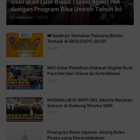
Gebrakan Luar Biasa Travel Agent HIA
Juz 11 ⇨
http://j.mp/2bHf80y
dengan Program Bisa Umroh Tahun Ini
Juz 12 ⇨
http://j.mp/2bWnTby
by
Redaktur
-
05.32
Juz 13 ⇨
http://j.mp/2bFTiKQ
🎟️ Saatnya Temukan Peluang Bisnis
Juz 14 ⇨
http://j.mp/2b8SUTA
Terbaik di IBOS EXPO 2026!
00.45
Juz 15 ⇨
http://j.mp/2bFRQIM
Juz 16 ⇨
http://j.mp/2b8SegG
MUI Gelar Pelatihan Dakwah Digital Buat
Para Dai dan Ulama Se Kota Bekasi
Juz 17 ⇨
http://j.mp/2brHsFz
22.42
Juz 18 ⇨
http://j.mp/2b8SCfc
Juz 19 ⇨
http://j.mp/2bFSq95
MUSDALUB III AWPI DKI Jakarta Berjalan
Sukses di Gedung Wisma SMR
Juz 20 ⇨
http://j.mp/2brI1zc
07.47
Juz 21 ⇨
http://j.mp/2b8VcBO
Pisang Ijo Rose Jajanan Jelang Buka
Juz 22 ⇨
http://j.mp/2bFRxNP
Puasa yang Diwaralabakan