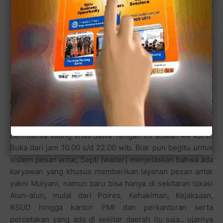
yang terletak di jalan
Veteran No.28, Margajaya -
Bekasi (depan Alun-alun
Bekasi), jangan kuatir
dengan lahan parkir,
karena rumah makan ini
tepat di jalan protokol
pusat kota, maka lahan
parkir yang tersedia adalah sepanjang jalan. Sistem
pelayanan adalah Dine In dan Take Away dengan
kapasitas maksimum daya tampung rumah makan
bernuansa saung khas Jawa Tengah ini adalah 44 kursi.
Buka dari jam 10.00 s/d 22.00 wib. Biar pun begitu untuk
sistem pesan antar, Septi (waiter) menjelaskan bahwa ada
karyawan yang khusus memberikan layanan pesan antar
yakni Mulyani, namun baru bisa hanya di sekitaran lokasi
Alun-alun, mulai dari Polres, Kehakiman, Kejaksaan,
RSUD hingga kantor PMI dan perkantoran serta
percetakan yang ada di sekitar daerah itu saja., ujarnya