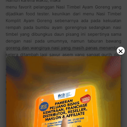
Namun karena waktu, maka
menu favorit pelanggan Nasi Timbel Ayam Goreng yang
dijadikan food tester. keunikan dari menu Nasi Timbel
Komplit Ayam Goreng sebenarnya ada pada kekuatan
rempah pada bumbu ayam gorengnya sedangkan nasi
timbel yang dibungkus daun pisang ini sepertinya sama
dengan nasi pada umumnya, namun taburan bawang
goreng dan wanginya nasi yang masih panas menambah
×
selera ditambah lagi sayur asem yang sangat gurih dan
tentunya sedikit asam. Khusus untuk bumbu sambel
Ayam Gorengnya, kelanakuliner menilai lumayan pedas
dan manis. Namun melihat warnanya saja yang merah
menggairahkan, sepertinya semakin menambah nikmat
gurih dan empuknya ayam goreng kampung ini. Anda
tertarik dan mau mencobanya untuk dibawa pulang buat
keluarga Anda?
Kunjungi saja RM Ibu Yanti