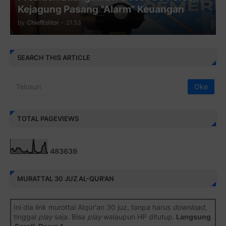
Kejagung Pasang “Alarm” Keuangan
by
ChiefEditor
-
21.53
SEARCH THIS ARTICLE
TOTAL PAGEVIEWS
4
8
3
6
3
9
MURATTAL 30 JUZ AL-QUR'AN
Ini dia link murottal Alqur'an 30 juz, tanpa harus
download
,
tinggal
play
saja. Bisa
play
walaupun HP ditutup.
Langsung