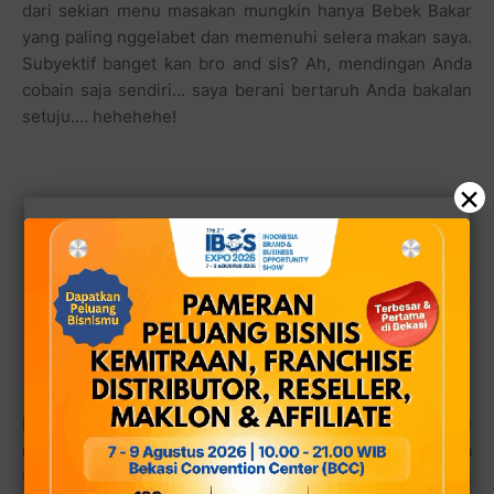
dari sekian menu masakan mungkin hanya Bebek Bakar
yang paling nggelabet dan memenuhi selera makan saya.
Subyektif banget kan bro and sis? Ah, mendingan Anda
cobain saja sendiri... saya berani bertaruh Anda bakalan
setuju.... hehehehe!
×
Di samping menu masakan bebek. ada juga menu
masakan ayam dengan olahan bumbu yang serupa
tentunya dengan harga yang lebih murah. Untuk porsi