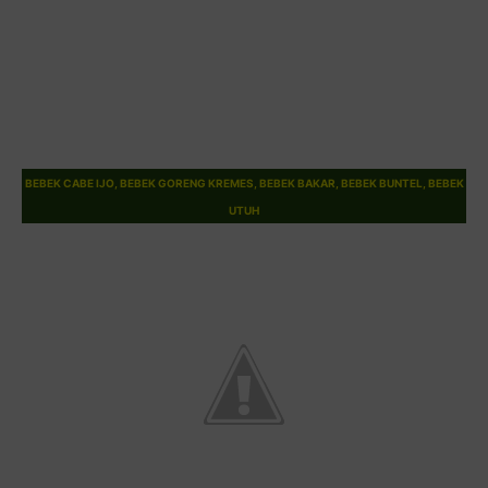
BEBEK CABE IJO, BEBEK GORENG KREMES, BEBEK BAKAR, BEBEK BUNTEL, BEBEK
UTUH