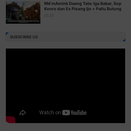
RM mAmink Daeng Tata: Iga Bakar, Sop
Juz 25 ⇨
http://j.mp/2brImlf
Konro dan Es Pisang Ijo + Pallu Butung
05.35
Juz 26 ⇨
http://j.mp/2bFRHF2
Juz 27 ⇨
http://j.mp/2bFRXno
SUBSCRIBE US
Juz 28 ⇨
http://j.mp/2brI3ai
Juz 29 ⇨
http://j.mp/2bFRyBF
Juz 30 ⇨
http://j.mp/2bFREcc
Monggo disebarluaskan. Mudah-mudahan menjadi ladang
amal jariyah bagi kita semua.
Berbagi kebaikan meskipun sedikit, semoga bermanfaat,
aamiin...