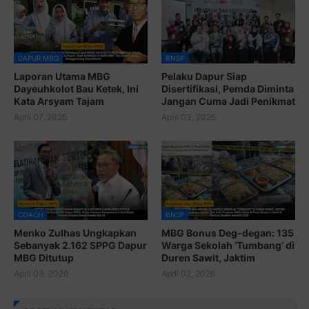
DAPUR MBG
BNSP
Laporan Utama MBG
Pelaku Dapur Siap
Dayeuhkolot Bau Ketek, Ini
Disertifikasi, Pemda Diminta
Kata Arsyam Tajam
Jangan Cuma Jadi Penikmat
April 07, 2026
April 03, 2026
COACH
BNSP
Menko Zulhas Ungkapkan
MBG Bonus Deg-degan: 135
Sebanyak 2.162 SPPG Dapur
Warga Sekolah ‘Tumbang’ di
MBG Ditutup
Duren Sawit, Jaktim
April 03, 2026
April 02, 2026