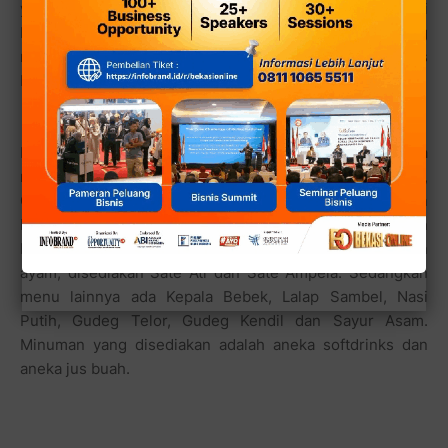
yang lebih kecil saya menyarankan Anda untuk menikmati
Burung Puyuh Goreng ataupun Burung Puyuh Bakar yang
memang khas Klaten. Hmmmm dijamin Mak Nyoss
beneran! Swear Ane zuzur!
Buat mereka yang menggemari masakan ikan bisa
memilih menu masakan ikan seperti Gurame Goreng,
Gurame Bakar, atau PEcel Lele, Ceker Ayam Oseng. Dan
buat mereka yang mengingnikan menu sayuran ada Cah
Kangkung plus Telur Puyuh. Untuk penggemar jeroan
ayam, disediakan Sate Ati dan Sate Ampela. Sedangkan
menu lainnya ada Kepala Bebek, Lalap Sambel, Nasi
Putih, Gudeg Telor, Gudeg Kendil dan Sayur Asam.
Minuman yang disediakan adalah aneka softdrinks dan
aneka jus buah.