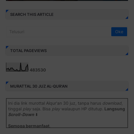
SEARCH THIS ARTICLE
TOTAL PAGEVIEWS
4
8
3
5
3
0
MURATTAL 30 JUZ AL-QUR'AN
Ini dia link murottal Alqur'an 30 juz, tanpa harus
download
,
tinggal
play
saja. Bisa
play
walaupun HP ditutup.
Langsung
Scroll-Down
⬇️
Semoga bermanfaat
.