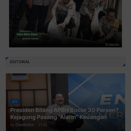
EDITORIAL
BPK
Presiden Bilang APBN Bocor 30 Persen?
Kejagung Pasang “Alarm” Keuangan
by
ChiefEditor
-
21.53