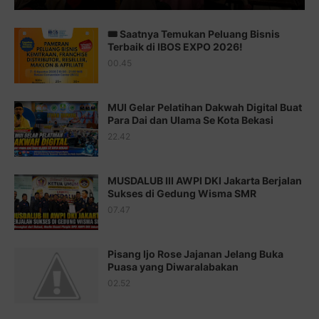
Juz 13 ⇨
http://j.mp/2bFTiKQ
🎟️ Saatnya Temukan Peluang Bisnis
Juz 14 ⇨
http://j.mp/2b8SUTA
Terbaik di IBOS EXPO 2026!
00.45
Juz 15 ⇨
http://j.mp/2bFRQIM
Juz 16 ⇨
http://j.mp/2b8SegG
MUI Gelar Pelatihan Dakwah Digital Buat
Para Dai dan Ulama Se Kota Bekasi
Juz 17 ⇨
http://j.mp/2brHsFz
22.42
Juz 18 ⇨
http://j.mp/2b8SCfc
Juz 19 ⇨
http://j.mp/2bFSq95
MUSDALUB III AWPI DKI Jakarta Berjalan
Sukses di Gedung Wisma SMR
Juz 20 ⇨
http://j.mp/2brI1zc
07.47
Juz 21 ⇨
http://j.mp/2b8VcBO
Pisang Ijo Rose Jajanan Jelang Buka
Juz 22 ⇨
http://j.mp/2bFRxNP
Puasa yang Diwaralabakan
Juz 23 ⇨
http://j.mp/2brItxm
02.52
Juz 24 ⇨
http://j.mp/2brHKw5