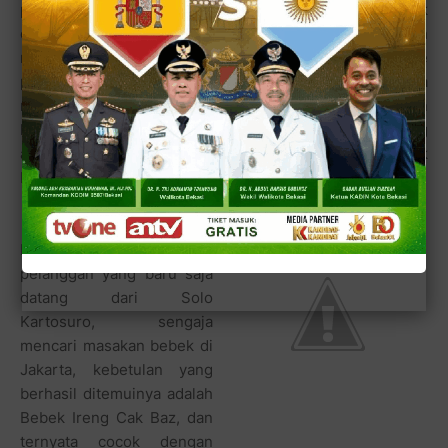
pakai nama rekan-rekan saya, ya nggak pas dan nggak
enak kedengarannya," katanya membanyol. "Tapi masalah
rasa mendingan biar lebih jelas coba sampeyan nanya ke
pelanggan saja lah!" ujar Cak Baz meminta saya
mewawancarai beberapa pelanggannya. Saya pun
langsung mendekati sekelompok pelanggan yang sedang
asyik menikmati bebek gorengnya yang nyaris tak
bersisa.
Menurut mas Sarno, sang
pelanggan yang baru saja
datang dari Solo
Kartosuro, sengaja
mencari masakan bebek di
Jakarta, kebetulan yang
berhasil ditemuinya adalah
Bebek Ireng Cak Baz, dan
ternyata cocok dengan