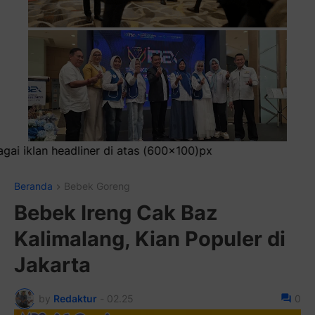
0x100)px
Beranda
Bebek Goreng
Bebek Ireng Cak Baz
Kalimalang, Kian Populer di
Jakarta
by
Redaktur
-
02.25
0