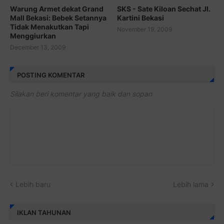
Warung Armet dekat Grand
SKS - Sate Kiloan Sechat Jl.
Mall Bekasi: Bebek Setannya
Kartini Bekasi
Tidak Menakutkan Tapi
November 19, 2009
Menggiurkan
December 13, 2009
POSTING KOMENTAR
Silakan beri komentar yang baik dan sopan
Lebih baru
Lebih lama
IKLAN TAHUNAN