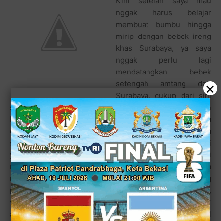
Kini setelah saya mau
nggak harus belajar
membuat bumbu hingga
mirip dengan bebek ireng
khas Surabaya, ya saya
nggak perlu lagi
mendatangkan bebek
×
setengah amtang dari
Surabaya, cukup dari sini
saja. Nggak ada yang rahasia dalam bumbu masakan
Bebek Ireng ala kami di sini. Pokoknya pelanggan suka
dan saya pun suka. Untuk menjaga kualitas, cukup saya
sendiri yang mengawasi proses pembuatannya. LElaki
yang kini mulai berinvestasi di pembelian tanah ini
menambahkan, ""Sedangkan rekan-rekan usaha saya ya
mereka menyumbangkan keahlian mereka di bidang
promosi dan manajemen. Sedangkan masalah penamaan,
ya kebetulan saja yang paling pas dan enak didengar
adalah Cak Baz, kan nama saya Basuki, kalau dipanggil