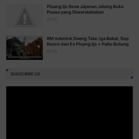
Pisang Ijo Rose Jajanan Jelang Buka
Juz 22 ⇨
http://j.mp/2bFRxNP
Puasa yang Diwaralabakan
Juz 23 ⇨
http://j.mp/2brItxm
02.52
Juz 24 ⇨
http://j.mp/2brHKw5
RM mAmink Daeng Tata: Iga Bakar, Sop
Juz 25 ⇨
http://j.mp/2brImlf
Konro dan Es Pisang Ijo + Pallu Butung
05.35
Juz 26 ⇨
http://j.mp/2bFRHF2
Juz 27 ⇨
http://j.mp/2bFRXno
SUBSCRIBE US
Juz 28 ⇨
http://j.mp/2brI3ai
Juz 29 ⇨
http://j.mp/2bFRyBF
Juz 30 ⇨
http://j.mp/2bFREcc
Monggo disebarluaskan. Mudah-mudahan menjadi ladang
amal jariyah bagi kita semua.
Berbagi kebaikan meskipun sedikit, semoga bermanfaat,
aamiin...