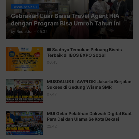
Juz 10 ⇨
http://j.mp/2bHfyUH
BISNIS SYARIAH
Gebrakan Luar Biasa Travel Agent HIA
Juz 11 ⇨
http://j.mp/2bHf80y
dengan Program Bisa Umroh Tahun Ini
Juz 12 ⇨
http://j.mp/2bWnTby
by
Redaktur
-
05.32
Juz 13 ⇨
http://j.mp/2bFTiKQ
🎟️ Saatnya Temukan Peluang Bisnis
Juz 14 ⇨
http://j.mp/2b8SUTA
Terbaik di IBOS EXPO 2026!
00.45
Juz 15 ⇨
http://j.mp/2bFRQIM
Juz 16 ⇨
http://j.mp/2b8SegG
MUSDALUB III AWPI DKI Jakarta Berjalan
Sukses di Gedung Wisma SMR
Juz 17 ⇨
http://j.mp/2brHsFz
07.47
Juz 18 ⇨
http://j.mp/2b8SCfc
Juz 19 ⇨
http://j.mp/2bFSq95
MUI Gelar Pelatihan Dakwah Digital Buat
Para Dai dan Ulama Se Kota Bekasi
Juz 20 ⇨
http://j.mp/2brI1zc
22.42
Juz 21 ⇨
http://j.mp/2b8VcBO