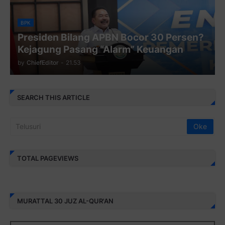
BPK
Presiden Bilang APBN Bocor 30 Persen?
Kejagung Pasang “Alarm” Keuangan
by
ChiefEditor
-
21.53
SEARCH THIS ARTICLE
TOTAL PAGEVIEWS
MURATTAL 30 JUZ AL-QUR'AN