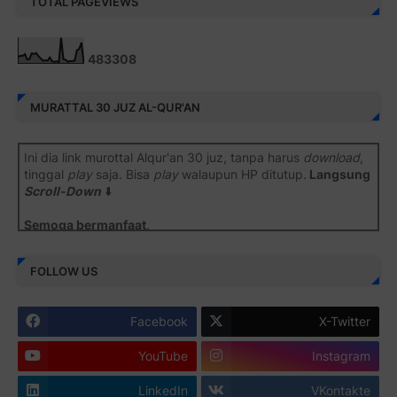
TOTAL PAGEVIEWS
4
8
3
3
0
8
MURATTAL 30 JUZ AL-QUR'AN
Ini dia link murottal Alqur'an 30 juz, tanpa harus
download
,
tinggal
play
saja. Bisa
play
walaupun HP ditutup.
Langsung
Scroll-Down
⬇️
Semoga bermanfaat
.
Juz 1 ⇨
http://j.mp/2b8SiNO
FOLLOW US
Juz 2 ⇨
http://j.mp/2b8RJmQ
Facebook
X-Twitter
Juz 3 ⇨
http://j.mp/2bFSrtF
YouTube
Instagram
Juz 4 ⇨
http://j.mp/2b8SXi3
LinkedIn
VKontakte
Juz 5 ⇨
http://j.mp/2b8RZm3