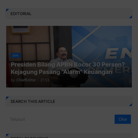
EDITORIAL
BPK
Presiden Bilang APBN Bocor 30 Persen?
Kejagung Pasang “Alarm” Keuangan
by
ChiefEditor
-
21.53
SEARCH THIS ARTICLE