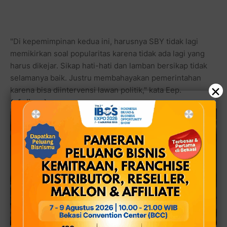
"Di kepemimpinan kedua ini, harusnya SBY tidak lagi
memikirkan soal popularitas karena tidak ada lagi yang
harus dikejar. Sikap hati-hati dan lamban bersikap tidak
selamanya baik. Justru membahayakan pemerintahan
×
karena bisa diintervensi lawan politik," kata Eep.
(afz/jpnn)