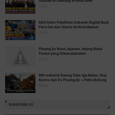
Sukses di Gedung Wisma SMR
Juz 17 ⇨
http://j.mp/2brHsFz
07.47
Juz 18 ⇨
http://j.mp/2b8SCfc
Juz 19 ⇨
http://j.mp/2bFSq95
MUI Gelar Pelatihan Dakwah Digital Buat
Para Dai dan Ulama Se Kota Bekasi
Juz 20 ⇨
http://j.mp/2brI1zc
22.42
Juz 21 ⇨
http://j.mp/2b8VcBO
Pisang Ijo Rose Jajanan Jelang Buka
Juz 22 ⇨
http://j.mp/2bFRxNP
Puasa yang Diwaralabakan
Juz 23 ⇨
http://j.mp/2brItxm
02.52
Juz 24 ⇨
http://j.mp/2brHKw5
RM mAmink Daeng Tata: Iga Bakar, Sop
Juz 25 ⇨
http://j.mp/2brImlf
Konro dan Es Pisang Ijo + Pallu Butung
05.35
Juz 26 ⇨
http://j.mp/2bFRHF2
Juz 27 ⇨
http://j.mp/2bFRXno
SUBSCRIBE US
Juz 28 ⇨
http://j.mp/2brI3ai