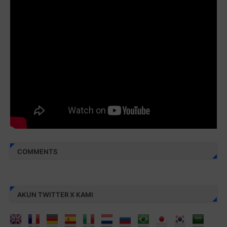
Juz 29 ⇨
http://j.mp/2bFRyBF
Juz 30 ⇨
http://j.mp/2bFREcc
Monggo disebarluaskan. Mudah-mudahan menjadi ladang
amal jariyah bagi kita semua.
Berbagi kebaikan meskipun sedikit, semoga bermanfaat,
aamiin...
COMMENTS
AKUN TWITTER X KAMI