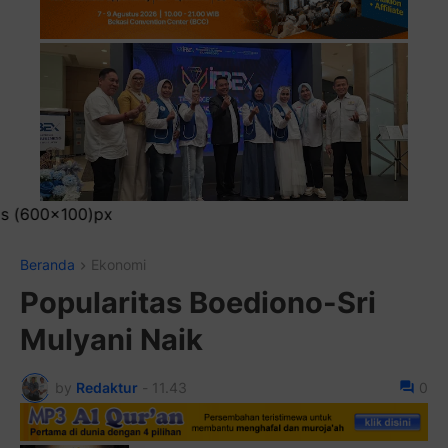
Pasang Iklan Running
Beranda
Ekonomi
Popularitas Boediono-Sri
Mulyani Naik
by
Redaktur
-
11.43
0