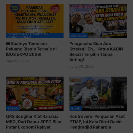
DINAS PERDAGANGAN DAN
EKONOMI
PERINDUSTRIAN
🎟️ Saatnya Temukan
Pengusaha Siap Adu
Peluang Bisnis Terbaik di
Strategi, Eh... Ketua KADIN
IBOS EXPO 2026!
Bekasi Terpilih Tanpa
Voting!
July 06, 2026
June 08, 2026
DAPUR
BUMD
QRS Bongkar Kiat Rahasia
Kontroversi Penjualan Aset
MBG, Dari Dapur SPPG Bisa
PTMP, Ini Kata Dirut David
Putar Ekonomi Rakyat
Hendradjid Rahardja