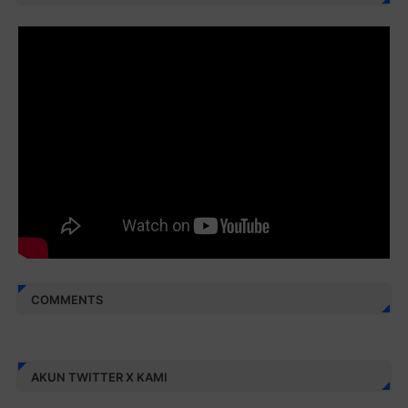
Juz 28 ⇨
http://j.mp/2brI3ai
Juz 29 ⇨
http://j.mp/2bFRyBF
Juz 30 ⇨
http://j.mp/2bFREcc
Monggo disebarluaskan. Mudah-mudahan menjadi ladang
amal jariyah bagi kita semua.
Berbagi kebaikan meskipun sedikit, semoga bermanfaat,
aamiin...
COMMENTS
AKUN TWITTER X KAMI