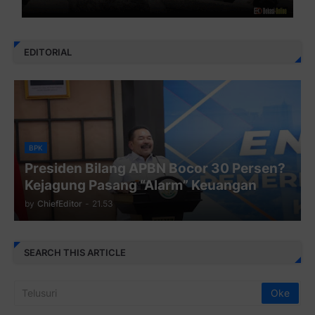
EDITORIAL
BPK
Presiden Bilang APBN Bocor 30 Persen?
Kejagung Pasang “Alarm” Keuangan
by
ChiefEditor
-
21.53
SEARCH THIS ARTICLE