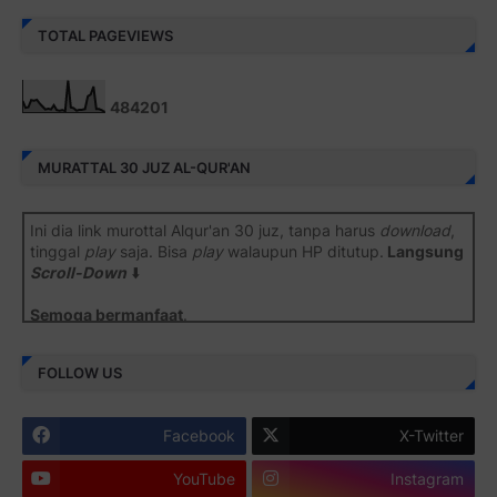
TOTAL PAGEVIEWS
4
8
4
2
0
1
MURATTAL 30 JUZ AL-QUR'AN
Ini dia link murottal Alqur'an 30 juz, tanpa harus
download
,
tinggal
play
saja. Bisa
play
walaupun HP ditutup.
Langsung
Scroll-Down
⬇️
Semoga bermanfaat
.
Juz 1 ⇨
http://j.mp/2b8SiNO
FOLLOW US
Juz 2 ⇨
http://j.mp/2b8RJmQ
Facebook
X-Twitter
Juz 3 ⇨
http://j.mp/2bFSrtF
YouTube
Instagram
Juz 4 ⇨
http://j.mp/2b8SXi3