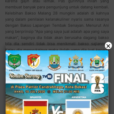
karena gajih atau lemak. Pas gurihnya inilah yang
membuat banyak para pengunjung untuk datang kembali.
Kelebihan Bakso Malang 28 mungkin adalah di kahnya
yang dalam penilaian kelanakuliner nyaris sama rasanya
dengan Bakso Lapangan Tembak Senayan. Menurut Ani
yang berprinsip "Apa yang saya jual adalah apa yang saya
makan", baginya dia tidak akan berusaha dagang bakso
×
bila dia sendiri tidak bisa menikmati bakso sajiannya.
Kalau dia menyukainya maka itulah yang dia jual kepada
para pelanggannya. "Alhamdulillah selama ini saya sangat
menyukai bakso olahan mas Sudarmono," ujarnya tentang
rasa menu unggulannya. Dirinya beserta adiknya pun
berniat untuk memperluas warungnya, karena semakin
hari pelanggannya semakin bertambah dan terkadang BM
28 tak mampu menampung pelanggan saat sedang ramai
dan sibuk jam istirahat makan siang.