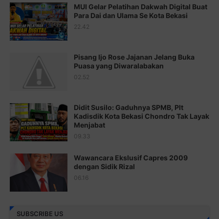
MUI Gelar Pelatihan Dakwah Digital Buat
Para Dai dan Ulama Se Kota Bekasi
Juz 17 ⇨
http://j.mp/2brHsFz
22.42
Juz 18 ⇨
http://j.mp/2b8SCfc
Juz 19 ⇨
http://j.mp/2bFSq95
Pisang Ijo Rose Jajanan Jelang Buka
Puasa yang Diwaralabakan
Juz 20 ⇨
http://j.mp/2brI1zc
02.52
Juz 21 ⇨
http://j.mp/2b8VcBO
Didit Susilo: Gaduhnya SPMB, Plt
Juz 22 ⇨
http://j.mp/2bFRxNP
Kadisdik Kota Bekasi Chondro Tak Layak
Menjabat
Juz 23 ⇨
http://j.mp/2brItxm
09.33
Juz 24 ⇨
http://j.mp/2brHKw5
Wawancara Ekslusif Capres 2009
Juz 25 ⇨
http://j.mp/2brImlf
dengan Sidik Rizal
06.16
Juz 26 ⇨
http://j.mp/2bFRHF2
Juz 27 ⇨
http://j.mp/2bFRXno
SUBSCRIBE US