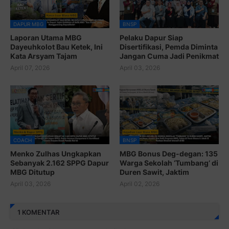
DAPUR MBG
BNSP
Laporan Utama MBG
Pelaku Dapur Siap
Dayeuhkolot Bau Ketek, Ini
Disertifikasi, Pemda Diminta
Kata Arsyam Tajam
Jangan Cuma Jadi Penikmat
April 07, 2026
April 03, 2026
COACH
BNSP
Menko Zulhas Ungkapkan
MBG Bonus Deg-degan: 135
Sebanyak 2.162 SPPG Dapur
Warga Sekolah ‘Tumbang’ di
MBG Ditutup
Duren Sawit, Jaktim
April 03, 2026
April 02, 2026
1 KOMENTAR