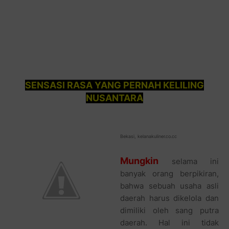
SENSASI RASA
YANG PERNAH KELILING
NUSANTARA
Bekasi, kelanakuliner.co.cc
Mungkin
selama ini
banyak orang berpikiran,
bahwa sebuah usaha asli
daerah harus dikelola dan
dimiliki oleh sang putra
daerah. Hal ini tidak