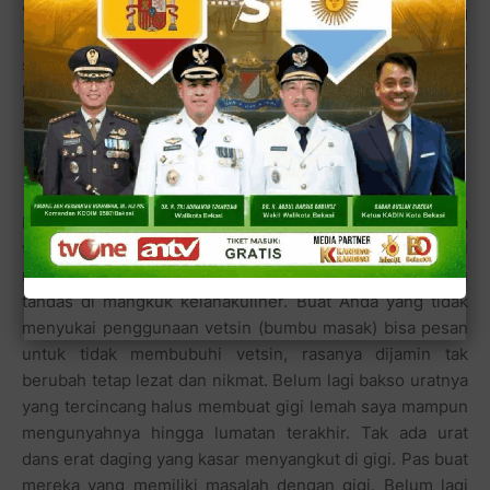
"Kapasitas sekarang memang cuma sanggup menampung
40 kursi pengunjung, nanti bila ada kesempatan, kami
sekeluarga sepakat untuk memperluas warung bakso
kami agar bisa lebih banyak menampung pelanggan." ujar
Ani antusias.
Rasa Bakso Malang 28 terbilang OK, gurih dan asinnya
tidak terlalu, apalagi kuahnya yang kaya nutrisi dan hasil
rebusan tulangan sapi serta bumbu rempah-rempah itu
tandas di mangkuk kelanakuliner. Buat Anda yang tidak
menyukai penggunaan vetsin (bumbu masak) bisa pesan
untuk tidak membubuhi vetsin, rasanya dijamin tak
berubah tetap lezat dan nikmat. Belum lagi bakso uratnya
yang tercincang halus membuat gigi lemah saya mampun
mengunyahnya hingga lumatan terakhir. Tak ada urat
dans erat daging yang kasar menyangkut di gigi. Pas buat
mereka yang memiliki masalah dengan gigi. Belum lagi