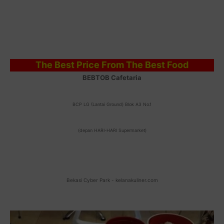
The Best Price From The Best Food
BEBTOB Cafetaria
BCP LG (Lantai Ground) Blok A3 No.1
(depan HARI-HARI Supermarket)
Bekasi Cyber Park - kelanakuliner.com