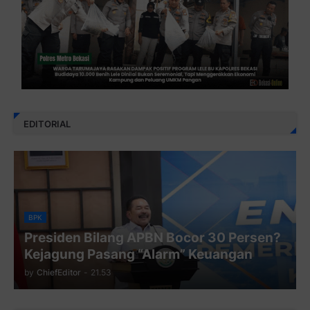
EDITORIAL
BPK
Presiden Bilang APBN Bocor 30 Persen?
Kejagung Pasang “Alarm” Keuangan
by
ChiefEditor
-
21.53