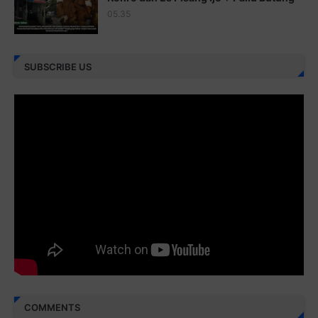
05.35
Juz 26 ⇨
http://j.mp/2bFRHF2
Juz 27 ⇨
http://j.mp/2bFRXno
SUBSCRIBE US
Juz 28 ⇨
http://j.mp/2brI3ai
Juz 29 ⇨
http://j.mp/2bFRyBF
Juz 30 ⇨
http://j.mp/2bFREcc
Monggo disebarluaskan. Mudah-mudahan menjadi ladang
amal jariyah bagi kita semua.
Berbagi kebaikan meskipun sedikit, semoga bermanfaat,
aamiin...
COMMENTS