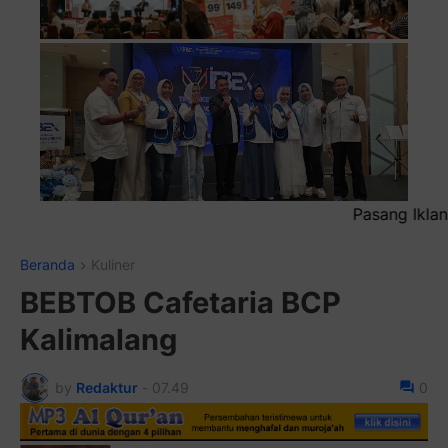
Pasang Iklan Running Text
Beranda
Kuliner
BEBTOB Cafetaria BCP
Kalimalang
by
Redaktur
-
07.49
0