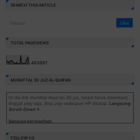
SEARCH THIS ARTICLE
TOTAL PAGEVIEWS
4
8
3
8
8
7
MURATTAL 30 JUZ AL-QUR'AN
Ini dia link murottal Alqur'an 30 juz, tanpa harus
download
,
tinggal
play
saja. Bisa
play
walaupun HP ditutup.
Langsung
Scroll-Down
⬇️
Semoga bermanfaat
.
Juz 1 ⇨
http://j.mp/2b8SiNO
FOLLOW US