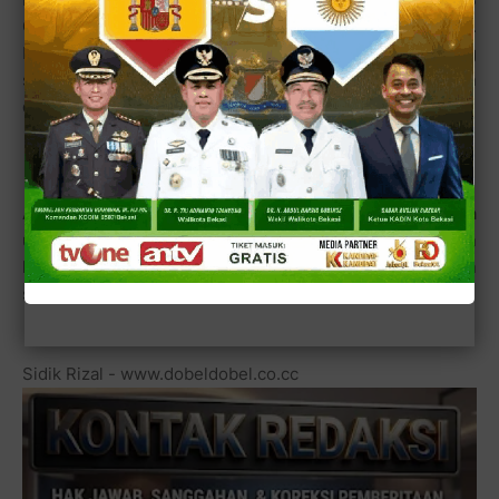
Cafetaria adalah para karyawan yang bekerja di area BCP.
Bila mereka ingin menikmati makanan dan minuman yang
sesuai selera dan cepat tersaji mereka akan mengelpon
dan pesanan diantarkan.
Anda tertarik dan ingin mencoba menjalin kerjasama
untuk membuka cafetaria sejenis di tempat Anda? Silakan
hubungi Bebi Tobing via telepon. Dia akan dengan
senang hati menerima tawaran kerjasama dengan Anda.
Sidik Rizal - www.dobeldobel.co.cc