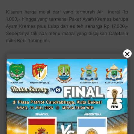
Kisaran harga mulai dari yang termurah Air ineral Rp
1.000,- hingga yang termahal Paket Ayam Kremes berupa
Ayam Kremes plus Lalap dan es teh seharga Rp 17.000,-
Sepertinya tak ada menu mahal yang disajikan Cafetaria
milik Bebi Tobing ini.
×
Sang pemilik yang mempekerjakan 2 orang karyawan ini
membuat cafetaria bergaya minimalis namun tampil
trendy. Dengan sebuah cermin di satu dindingnya
membuat kesan kafetaria mini ini jadi lebih luas. Ada 4
meja bundar kecil yang dikelilingi 4 kursi dengan daftar
menu terlaminasi di atasnya siap disinggahi para
pengunjung BCP. Seperti BEBTOB memang sengaja
menyajikan seluruh hidangan dengan harga yang relatif
jauh lebih murah dibandingkan tempat lain. Namun
begitu, tampaknya para pelanggan tetap BEBTOB