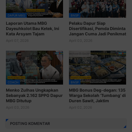
DAPUR MBG
BNSP
Laporan Utama MBG
Pelaku Dapur Siap
Dayeuhkolot Bau Ketek, Ini
Disertifikasi, Pemda Diminta
Kata Arsyam Tajam
Jangan Cuma Jadi Penikmat
April 07, 2026
April 03, 2026
COACH
BNSP
Menko Zulhas Ungkapkan
MBG Bonus Deg-degan: 135
Sebanyak 2.162 SPPG Dapur
Warga Sekolah ‘Tumbang’ di
MBG Ditutup
Duren Sawit, Jaktim
April 03, 2026
April 02, 2026
POSTING KOMENTAR