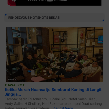
RENDEZVOUS HOTSHOTS BEKASI
CAWALKOT
Ketika Merah Nuansa Ijo Semburat Kuning di Langit
Jingga...
Tampak hadir Tri Adhianto, H Zaini Sidi, Nofel Saleh Hilabi,
Andy Salim, H Sholihin, Heri Sukomartono, Iqbal Daut sedang
bahas sejumlah isu strategis...
Lanjut baca…