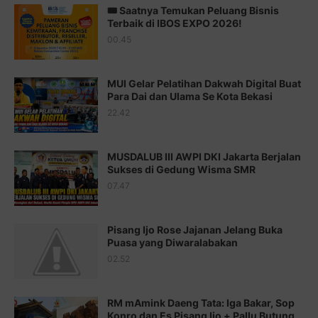
🎟️ Saatnya Temukan Peluang Bisnis
Juz 14 ⇨
http://j.mp/2b8SUTA
Terbaik di IBOS EXPO 2026!
00.45
Juz 15 ⇨
http://j.mp/2bFRQIM
Juz 16 ⇨
http://j.mp/2b8SegG
MUI Gelar Pelatihan Dakwah Digital Buat
Para Dai dan Ulama Se Kota Bekasi
Juz 17 ⇨
http://j.mp/2brHsFz
22.42
Juz 18 ⇨
http://j.mp/2b8SCfc
Juz 19 ⇨
http://j.mp/2bFSq95
MUSDALUB III AWPI DKI Jakarta Berjalan
Sukses di Gedung Wisma SMR
Juz 20 ⇨
http://j.mp/2brI1zc
07.47
Juz 21 ⇨
http://j.mp/2b8VcBO
Pisang Ijo Rose Jajanan Jelang Buka
Juz 22 ⇨
http://j.mp/2bFRxNP
Puasa yang Diwaralabakan
Juz 23 ⇨
http://j.mp/2brItxm
02.52
Juz 24 ⇨
http://j.mp/2brHKw5
RM mAmink Daeng Tata: Iga Bakar, Sop
Juz 25 ⇨
http://j.mp/2brImlf
Konro dan Es Pisang Ijo + Pallu Butung