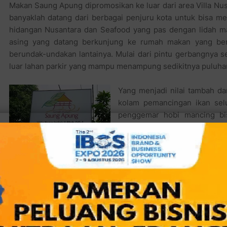
Makan Saung Apung dipromosikan ke luar dari area Villa Nu
banyaklah datang dari berbagai penjuru kota untuk bisa m
hidangan Nusantara dan Seafood yang pas dengan lidah ma
asing yang datang berkunjung ke rumah makan yang berl
berundak-undakan lantainya. Mulai dari pintu gerbangnya s
luar lahan parkir yang mampu menampung sedikitnya puluhan
Yang menjadi nilai tambah dar
kolam pemancingan ikan sel
penggemar hobi mancing bis
aneka olahan masakan ikan air
Kelanakuliner mencoba Ika
dengan minuman unggulan R
Batok Cincau. Gurih dan garingnya ikan Gurame Goreng begi
semakin lengkap dengan kesegaran Es Kelapa Batok Cincau
sekaligus menyehatkan.
Anda tertarik berkunjung b