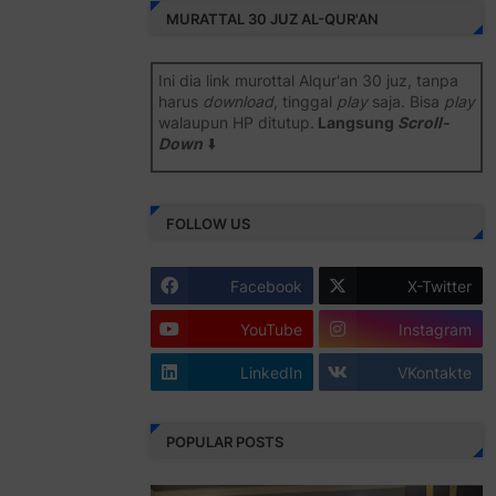
MURATTAL 30 JUZ AL-QUR'AN
Ini dia link murottal Alqur'an 30 juz, tanpa
harus
download
, tinggal
play
saja. Bisa
play
walaupun HP ditutup.
Langsung
Scroll-
Down
⬇️
Semoga bermanfaat
.
FOLLOW US
Juz 1 ⇨
http://j.mp/2b8SiNO
Juz 2 ⇨
http://j.mp/2b8RJmQ
Facebook
X-Twitter
Juz 3 ⇨
http://j.mp/2bFSrtF
YouTube
Instagram
Juz 4 ⇨
http://j.mp/2b8SXi3
LinkedIn
VKontakte
Juz 5 ⇨
http://j.mp/2b8RZm3
Juz 6 ⇨
http://j.mp/28MBohs
POPULAR POSTS
Juz 7 ⇨
http://j.mp/2bFRIZC