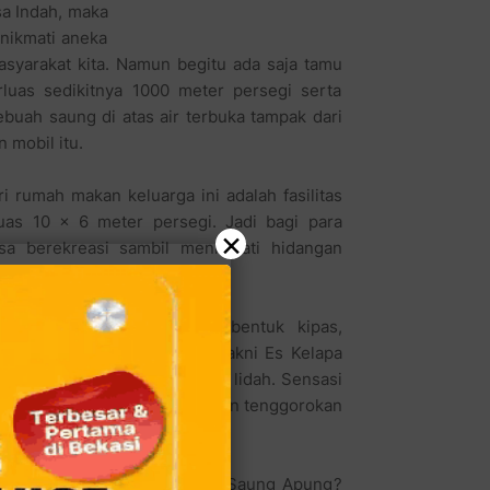
sa Indah, maka
enikmati aneka
syarakat kita. Namun begitu ada saja tamu
uas sedikitnya 1000 meter persegi serta
ebuah saung di atas air terbuka tampak dari
 mobil itu.
i rumah makan keluarga ini adalah fasilitas
uas 10 x 6 meter persegi. Jadi bagi para
×
a berekreasi sambil menikmati hidangan
 tawar maupun ikan laut.
n Gurame Goreng yang berbentuk kipas,
umah Makan Saung Apung yakni Es Kelapa
tu tarasa empuk dan lezat di lidah. Sensasi
 yang manis segar menyejukkan tenggorokan
ersama keluarga Anda ke RM Saung Apung?