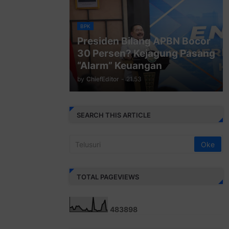
BPK
Presiden Bilang APBN Bocor
30 Persen? Kejagung Pasang
“Alarm” Keuangan
by
ChiefEditor
-
21.53
SEARCH THIS ARTICLE
TOTAL PAGEVIEWS
4
8
3
8
9
8