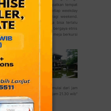
adi Anda akan kesulitan mendapatkan tempat
kan reservasi. Karena hampir setiap weekday
h dipadati pengunjung, apalagi weekend.
datang berkunjung dan Anda bisa terlalu
i rumah makan keluarga yang bergaya etnis
 sedikitnya 10 meja saung, 2 meja berkursi
tas 50 orang.
mpat hingga 2
berkunjung ke
ng, yakni hari
alah hari libur
i ini hanya
Saung Apung.
buka 7 hari seminggu penuh mulai dari jam
n buka dari jam 11.00 hingga jam 21.30 wib"
iner.