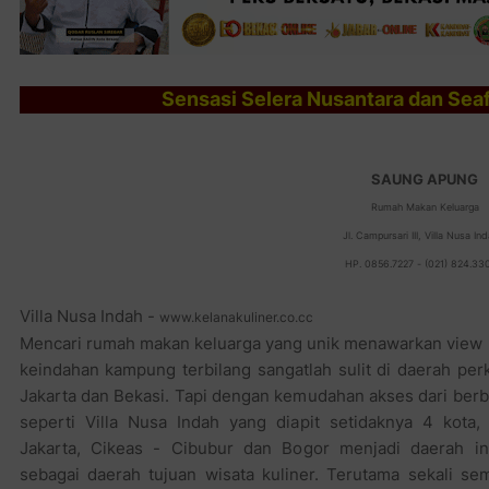
Sensasi Selera Nusantara dan Sea
SAUNG APUNG
Rumah Makan Keluarga
Jl. Campursari III, Villa Nusa Ind
HP. 0856.7227 - (021) 824.33
Villa Nusa Indah -
www.kelanakuliner.co.cc
Mencari rumah makan keluarga yang unik menawarkan view
keindahan kampung terbilang sangatlah sulit di daerah per
Jakarta dan Bekasi. Tapi dengan kemudahan akses dari berb
seperti Villa Nusa Indah yang diapit setidaknya 4 kota, 
Jakarta, Cikeas - Cibubur dan Bogor menjadi daerah ini
sebagai daerah tujuan wisata kuliner. Terutama sekali s