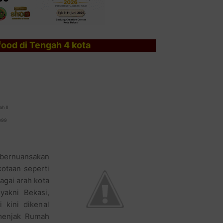
food di Tengah 4 kota
ah II
099
 bernuansakan
kotaan seperti
agai arah kota
yakni Bekasi,
 kini dikenal
emenjak Rumah