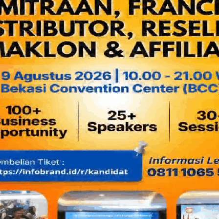
Sabar dulu...! Karena bisa j
bila tak lebih dahulu melaku
RM Saung Apung selalu penu
Jadi jangan berharap Anda 
beruntung dapatkan tempat d
daerah tanah Pasundan dengan
dan 1 pendopo yang berkapasi
Tak sedikit para pengunjung yang datang telah memesan te
atau 3 hari sebelumnya. Setidaknya bila Anda hendak 
tempat ini, carilah di hari yang paling sepi dengan pengunju
Senin. Tapi sayang justru di hari itu, sementara waktu ini, ad
mingguan bagi para karyawan RM Saung Apung. "Tap
berlangsung selama renovasi perluasan rumah makan 
Setelah renovasi ini selesai, maka RM Saung Apung akan 
11.00 sampai dengan jam 21.00 untuk weekday dan akhir peka
ungkap Fahmi, supervisor RM Saung Apung kepada kelanakul