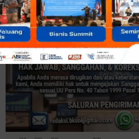
Menurut lelaki kelahiran... (bersambung...)
Sidik Kelana Rizal
-
kotabekasihotnews.blogspot.com