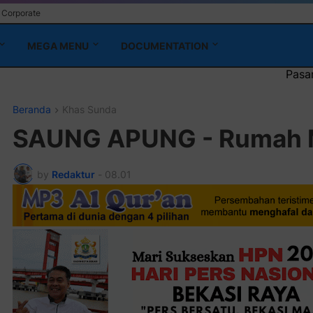
Corporate
MEGA MENU
DOCUMENTATION
Pasang Iklan Running Text 
Beranda
Khas Sunda
SAUNG APUNG - Rumah M
by
Redaktur
-
08.01