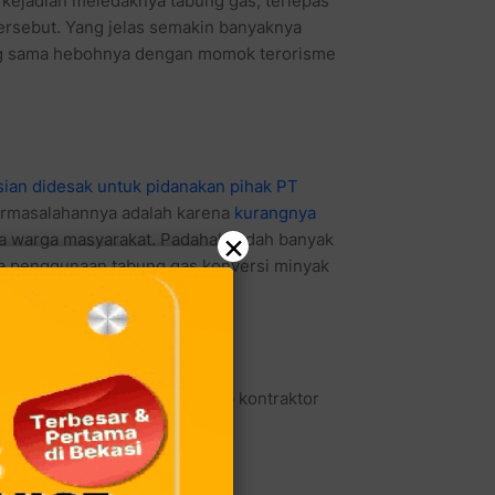
ersebut. Yang jelas semakin banyaknya
ang sama hebohnya dengan momok terorisme
sian didesak untuk pidanakan pihak PT
ermasalahannya adalah karena
kurangnya
 warga masyarakat. Padahal sudah banyak
×
nya penggunaan tabung gas konversi minyak
 pihak Pertamina maupun sub kontraktor