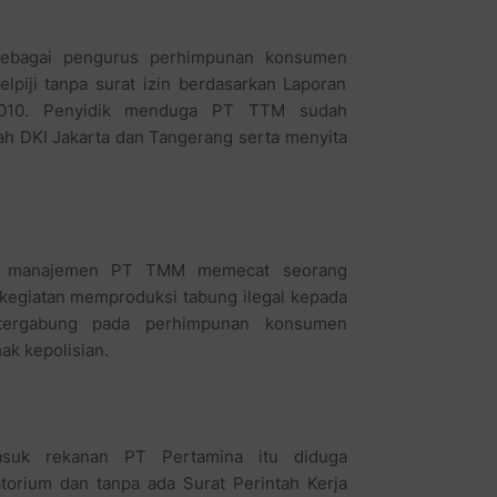
 sebagai pengurus perhimpunan konsumen
iji tanpa surat izin berdasarkan Laporan
l 2010. Penyidik menduga PT TTM sudah
yah DKI Jakarta dan Tangerang serta menyita
aat manajemen PT TMM memecat seorang
kegiatan memproduksi tabung ilegal kepada
 tergabung pada perhimpunan konsumen
ak kepolisian.
masuk rekanan PT Pertamina itu diduga
torium dan tanpa ada Surat Perintah Kerja
(Ant/OL-04)