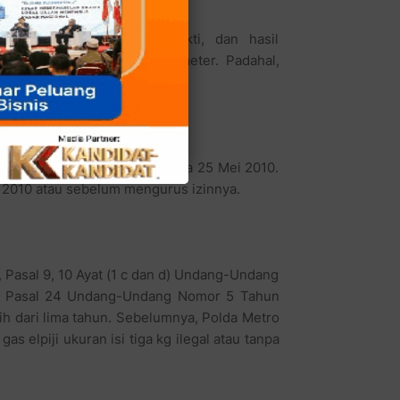
keterangan saksi, alat bukti, dan hasil
emiliki ketebalan 255 milimeter. Padahal,
gangan dan sertifikat SNI pada 25 Mei 2010.
s 2010 atau sebelum mengurus izinnya.
a), Pasal 9, 10 Ayat (1 c dan d) Undang-Undang
n Pasal 24 Undang-Undang Nomor 5 Tahun
h dari lima tahun. Sebelumnya, Polda Metro
elpiji ukuran isi tiga kg ilegal atau tanpa