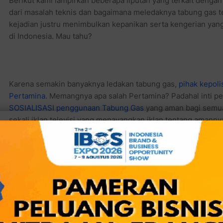
dari masalah teknis dan bagaimana meledaknya tabung gas t
kejadian justru menimbulkan kepanikan serta kengerian y
di Indonesia. Mau tahu?
Karena semakin banyaknya ledakan tabung gas,
pihak kepoli
Pertamina
. Memangnya apa salah Pertamina? Padahal inti p
SOSIALISASI penggunaan Tabung Gas
yang aman bagi semua
sekali iklan televisi yang menayangkan iklan tentang aman
tanah ini. Tapi itu belum cukup ternyata.
Atau jangan-jangan memang harus ada yangdipidanakan dari
tabung gasnya? Seperti berita berikut ini