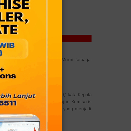
Gas Jadi Tersangka
tiga direksi PT Tabung Mas Murni sebagai
ran 3 kilogram (kg).
ndar Nasional Indonesia (SNI)," kata Kepala
al Khusus Polda Metro Jaya Ajun Komisaris
si PT Tabung Mas Murni (TMM) yang menjadi
nal), dan H (Direktur Teknik).