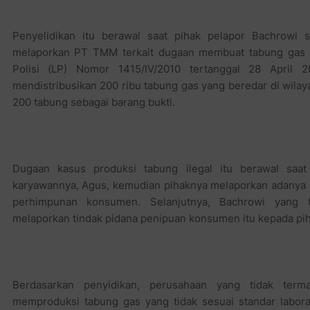
Penyelidikan itu berawal saat pihak pelapor Bachrowi
melaporkan PT TMM terkait dugaan membuat tabung gas elp
Polisi (LP) Nomor 1415/IV/2010 tertanggal 28 Apri
mendistribusikan 200 ribu tabung gas yang beredar di wila
200 tabung sebagai barang bukti.
Dugaan kasus produksi tabung ilegal itu berawal s
karyawannya, Agus, kemudian pihaknya melaporkan adanya 
perhimpunan konsumen. Selanjutnya, Bachrowi yang
melaporkan tindak pidana penipuan konsumen itu kepada pih
Berdasarkan penyidikan, perusahaan yang tidak ter
memproduksi tabung gas yang tidak sesuai standar labora
(SPK) dengan produksi mencapai 200.000 tabung gas elpiji. 