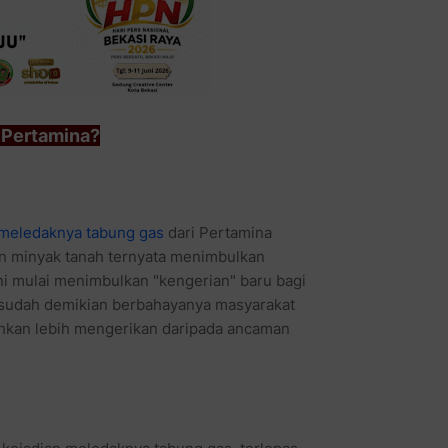
 Pertamina?
ri Pertamina sebagai pengganti
han tersendiri dan kini mulai
pakah sudah demikian berbahayanya
kan daripada ancaman ledakan bom dari
 kejadian meledaknya tabung gas, terlepas