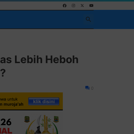
as Lebih Heboh
s?
0