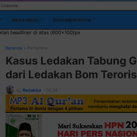
Corporate
MEGA MENU
DOCUMENTATION
 (600x100)px
Beranda
Pertamina
Kasus Ledakan Tabung G
dari Ledakan Bom Terori
by
Redaktur
-
02.24