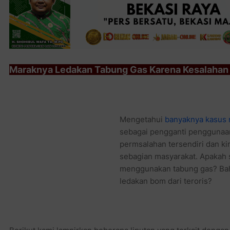
Maraknya Ledakan Tabung Gas Karena Kesalahan
Mengetahui
banyaknya kasus meledaknya tabung gas
da
penggunaan minyak tanah ternyata menimbulkan permsala
menimbulkan "kengerian" baru bagi sebagian masyarakat. A
masyarakat menggunakan tabung gas? Bahkan lebih mengeri
teroris?
Berikut kami lampirkan beberapa liputan yang terkait dengan