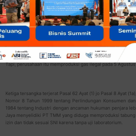
Eko mengatakan, penetapan tersangka itu berdasarkan 
laboratorium yang menunjukkan produksi tabung gas itu m
standarnya berukuran 250 milimeter.
PT TMM sudah memiliki izin dari Dinas Perindustrian Perda
Tapi, perusahaan itu memproduksi gas ilegal pada 5 Agustu
Ketiga tersangka terjerat Pasal 62 Ayat (1) jo Pasal 8 Ayat (1
Nomor 8 Tahun 1999 tentang Perlindungan Konsumen da
1984 tentang Industri dengan ancaman hukuman penjara lebi
Jaya menyelidiki PT TMM yang diduga memproduksi tabung gas 
izin dan tidak sesuai SNI karena tanpa uji laboratorium.