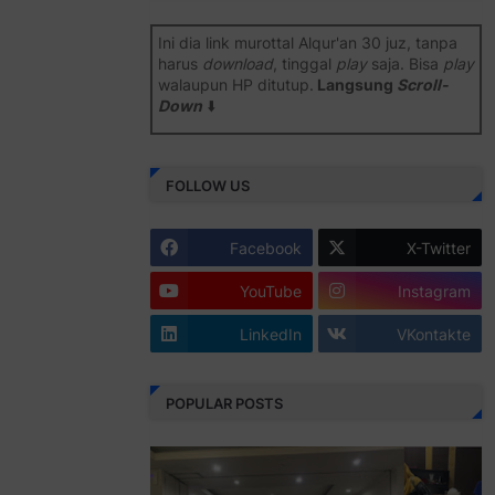
Ini dia link murottal Alqur'an 30 juz, tanpa
harus
download
, tinggal
play
saja. Bisa
play
walaupun HP ditutup.
Langsung
Scroll-
Down
⬇️
Semoga bermanfaat
.
FOLLOW US
Juz 1 ⇨
http://j.mp/2b8SiNO
Juz 2 ⇨
http://j.mp/2b8RJmQ
Facebook
X-Twitter
Juz 3 ⇨
http://j.mp/2bFSrtF
YouTube
Instagram
Juz 4 ⇨
http://j.mp/2b8SXi3
LinkedIn
VKontakte
Juz 5 ⇨
http://j.mp/2b8RZm3
Juz 6 ⇨
http://j.mp/28MBohs
POPULAR POSTS
Juz 7 ⇨
http://j.mp/2bFRIZC
Juz 8 ⇨
http://j.mp/2bufF7o