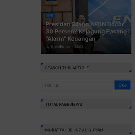
BPK
Presiden Bilang APBN Bocor
30 Persen? Kejagung Pasang
“Alarm” Keuangan
by
ChiefEditor
-
21.53
SEARCH THIS ARTICLE
TOTAL PAGEVIEWS
MURATTAL 30 JUZ AL-QUR'AN