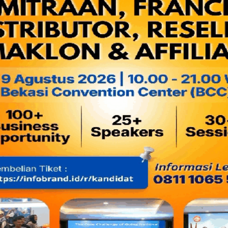
Sidik Rizal
www.kotabekasihotnews.blogspot.com
Tiga Direksi Produsen Tabung 
JAKARTA--MI:
Kepolisian Daerah Metro Jaya menetapkan 
tersangka terkait dugaan pemalsuan produksi tabung gas uku
"Tersangka terbukti memproduksi tabung gas tidak sesuai Sta
Satuan Sumber Daya Lingkungan Direktorat Reserse Krimin
Besar Eko Saputro di Jakarta, Rabu (26/5). Ketiga direk
tersangka itu, yakni RK (Direktur Utama), Y (Direktur Operasio