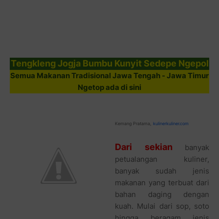
Tengkleng Jogja Bumbu Kunyit Sedepe Ngepol
Semua Makanan Tradisional Jawa Tengah - Jawa Timur
Ngetop ada di sini
Kemang Pratama,
kulinerkuliner.com
Dari sekian
banyak
petualangan kuliner,
banyak sudah jenis
makanan yang terbuat dari
bahan daging dengan
kuah. Mulai dari sop, soto
hingga beragam jenis