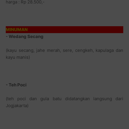
harga : Rp 28.500,-
MINUMAN
- Wedang Secang
(kayu secang, jahe merah, sere, cengkeh, kapulaga dan
kayu manis)
- Teh Poci
(teh poci dan gula batu didatangkan langsung dari
Jogjakarta)