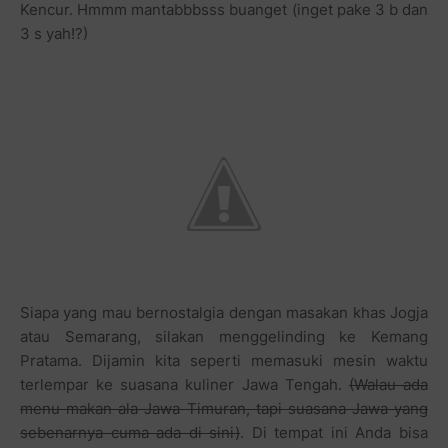
Kencur. Hmmm mantabbbsss buanget (inget pake 3 b dan
3 s yah!?)
Siapa yang mau bernostalgia dengan masakan khas Jogja
atau Semarang, silakan menggelinding ke Kemang
Pratama. Dijamin kita seperti memasuki mesin waktu
terlempar ke suasana kuliner Jawa Tengah.
(Walau ada
menu makan ala Jawa Timuran, tapi suasana Jawa yang
sebenarnya cuma ada di sini)
. Di tempat ini Anda bisa