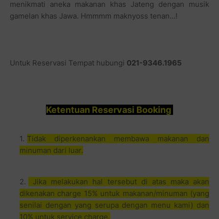
menikmati aneka makanan khas Jateng dengan musik
gamelan khas Jawa. Hmmmm maknyoss tenan...!
Untuk Reservasi Tempat hubungi
021-9346.1965
Ketentuan Reservasi Booking
Tidak diperkenankan membawa makanan dan
minuman dari luar.
Jika melakukan hal tersebut di atas maka akan
dikenakan charge 15% untuk makanan/minuman (yang
senilai dengan yang serupa dengan menu kami) dan
10% untuk service charge.