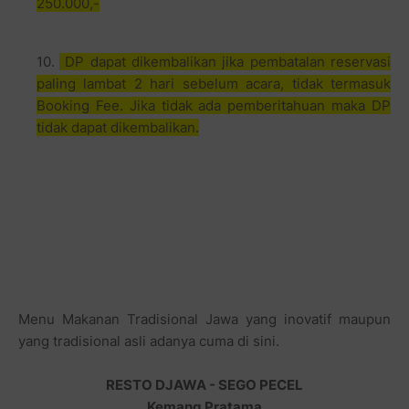
250.000,-
DP dapat dikembalikan jika pembatalan reservasi
paling lambat 2 hari sebelum acara, tidak termasuk
Booking Fee. Jika tidak ada pemberitahuan maka DP
tidak dapat dikembalikan.
Menu Makanan Tradisional Jawa yang inovatif maupun
yang tradisional asli adanya cuma di sini.
RESTO DJAWA - SEGO PECEL
Kemang Pratama