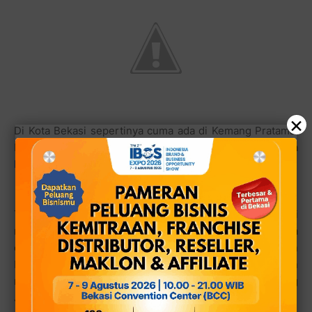
×
Di Kota Bekasi sepertinya cuma ada di Kemang Pratama.
Kalau ada di tempat lain, ya berarti belum ketemu sama
kulinerkuliner.com
aja.
Tengkleng khas Jogja di Resto Djawa Sego Pecel ini
memang mempunyai rasa yang mantap abis. Seandainya
dibandingkan dengan masakan dari daerah lain, mungkin
bisa disamakan dengan gulai kambing namun dengan
rasa kunyit yang kental. Di sinilah ciri khas Tengkleng
Jogja, seperti yang dikatakan oleh sang pemlik resto.