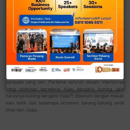
Ada satu hal yang membuat resto ini unik dan berbeda
daripada yang lain. Pertama seluruh desain interiornya
yang dominan berwarna hijau bergaris kuning (apa
harusnya kuning bergaris hijau?) dipenuhi dengan hiasan
kain batik dan beberapa ornamen barang-barang antik
khas dari Jogja.