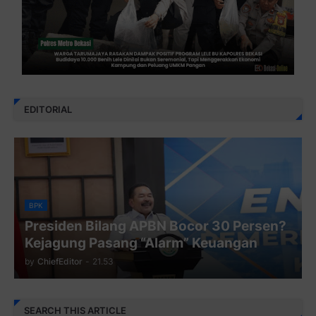
EDITORIAL
BPK
Presiden Bilang APBN Bocor 30 Persen?
Kejagung Pasang “Alarm” Keuangan
by
ChiefEditor
-
21.53
SEARCH THIS ARTICLE