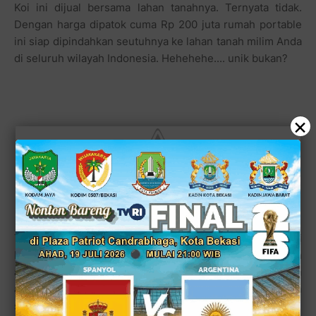
Koi ini dijual bersama lahan tanahnya. Ternyata tidak.
Dengan harga dipatok cuma Rp 200 juta rumah portable
ini siap dipindahkan seutuhnya ke lahan tanah milim Anda
di seluruh wilayah Indonesia. Hehehehe.... unik bukan?
×
Tapi begitulah rumah portable pertama yang dijual di
Indonesia. Melihat desainnya yang mirip dengan rumah
adat di daerah Sumatera atau Sulawesi ini maka kesan
artistik dan etnis begitu kental dan tentunya dengan
sedikit sendtuhan modernisasi seperti lampu listrik.