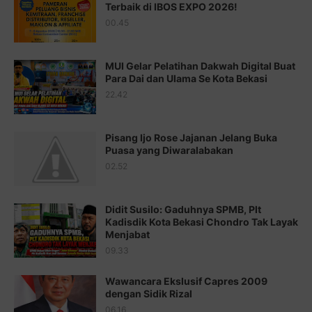
Juz 14 ⇨
http://j.mp/2b8SUTA
Terbaik di IBOS EXPO 2026!
00.45
Juz 15 ⇨
http://j.mp/2bFRQIM
Juz 16 ⇨
http://j.mp/2b8SegG
MUI Gelar Pelatihan Dakwah Digital Buat
Para Dai dan Ulama Se Kota Bekasi
Juz 17 ⇨
http://j.mp/2brHsFz
22.42
Juz 18 ⇨
http://j.mp/2b8SCfc
Juz 19 ⇨
http://j.mp/2bFSq95
Pisang Ijo Rose Jajanan Jelang Buka
Puasa yang Diwaralabakan
Juz 20 ⇨
http://j.mp/2brI1zc
02.52
Juz 21 ⇨
http://j.mp/2b8VcBO
Didit Susilo: Gaduhnya SPMB, Plt
Juz 22 ⇨
http://j.mp/2bFRxNP
Kadisdik Kota Bekasi Chondro Tak Layak
Menjabat
Juz 23 ⇨
http://j.mp/2brItxm
09.33
Juz 24 ⇨
http://j.mp/2brHKw5
Wawancara Ekslusif Capres 2009
Juz 25 ⇨
http://j.mp/2brImlf
dengan Sidik Rizal
06.16