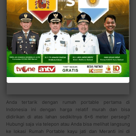
Sementara lantai bawahnya kita bisa dapati beberapa
patung kayu dan kursi dari potongan bongkahan
kayuyang diplitur sehingga tampil lebih indah dan
menarik.
Anda tertarik dengan rumah portable pertama di
Indonesia ini dengan harga relatif murah dan bisa
didirikan di atas lahan sedikitnya 6x6 meter persegi?
Hubungi saja via telepon
atau Anda bisa melihat langsung
ke lokasi Rumah Portable kayu jati dan Meranti ini di