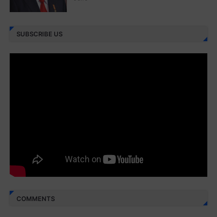
Juz 26 ⇨
http://j.mp/2bFRHF2
Juz 27 ⇨
http://j.mp/2bFRXno
SUBSCRIBE US
Juz 28 ⇨
http://j.mp/2brI3ai
Juz 29 ⇨
http://j.mp/2bFRyBF
Juz 30 ⇨
http://j.mp/2bFREcc
Monggo disebarluaskan. Mudah-mudahan menjadi ladang
amal jariyah bagi kita semua.
Berbagi kebaikan meskipun sedikit, semoga bermanfaat,
aamiin...
COMMENTS