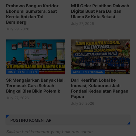
Prabowo Bangun Koridor
MUI Gelar Pelatihan Dakwah
Ekonomi Sumatera: Saat
Digital Buat Para Dai dan
Kereta Api dan Tol
Ulama Se Kota Bekasi
Bersinergi
July 27, 2026
July 29, 2026
DINAS PENDIDIKAN
AKSI KEMANUSIAAN
SR Mengajarkan Banyak Hal,
Dari Kearifan Lokal ke
Termasuk Cara Sebuah
Inovasi, Kolaborasi Jadi
Bingkai Bisa Bikin Polemik
Fondasi Kedaulatan Pangan
Papua
July 27, 2026
July 26, 2026
POSTING KOMENTAR
Silakan beri komentar yang baik dan sopan