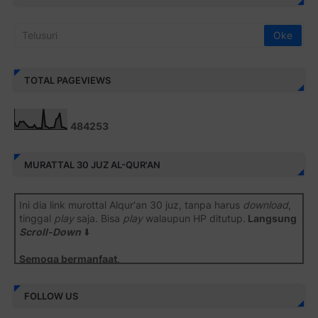
TOTAL PAGEVIEWS
4
8
4
2
5
3
MURATTAL 30 JUZ AL-QUR'AN
Ini dia link murottal Alqur'an 30 juz, tanpa harus
download
,
tinggal
play
saja. Bisa
play
walaupun HP ditutup.
Langsung
Scroll-Down
⬇️
Semoga bermanfaat
.
Juz 1 ⇨
http://j.mp/2b8SiNO
FOLLOW US
Juz 2 ⇨
http://j.mp/2b8RJmQ