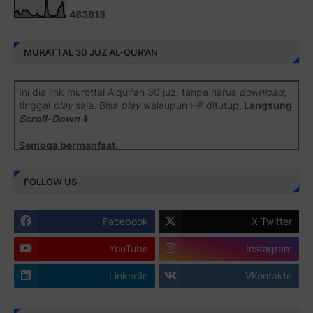
4
8
3
8
1
8
MURATTAL 30 JUZ AL-QUR'AN
Ini dia link murottal Alqur'an 30 juz, tanpa harus
download
,
tinggal
play
saja. Bisa
play
walaupun HP ditutup.
Langsung
Scroll-Down
⬇️
Semoga bermanfaat
.
Juz 1 ⇨
http://j.mp/2b8SiNO
FOLLOW US
Juz 2 ⇨
http://j.mp/2b8RJmQ
Facebook
X-Twitter
Juz 3 ⇨
http://j.mp/2bFSrtF
YouTube
Instagram
Juz 4 ⇨
http://j.mp/2b8SXi3
LinkedIn
VKontakte
Juz 5 ⇨
http://j.mp/2b8RZm3
Juz 6 ⇨
http://j.mp/28MBohs