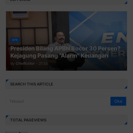
BPK
Presiden Bilang APBN Bocor 30 Persen?
Kejagung Pasang “Alarm” Keuangan
by
ChiefEditor
-
21.53
SEARCH THIS ARTICLE
TOTAL PAGEVIEWS