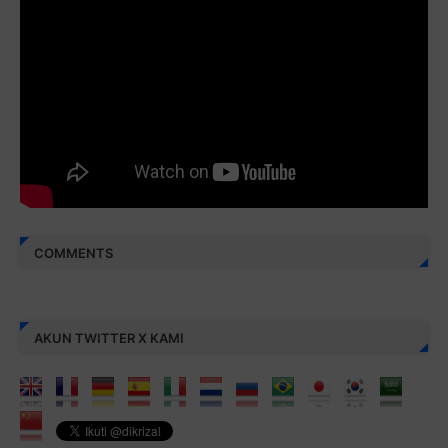
Juz 30 ⇨
http://j.mp/2bFREcc
Monggo disebarluaskan. Mudah-mudahan menjadi ladang
amal jariyah bagi kita semua.
Berbagi kebaikan meskipun sedikit, semoga bermanfaat,
aamiin...
COMMENTS
AKUN TWITTER X KAMI