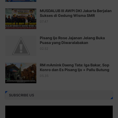
Juz 19 ⇨
http://j.mp/2bFSq95
MUSDALUB III AWPI DKI Jakarta Berjalan
Sukses di Gedung Wisma SMR
Juz 20 ⇨
http://j.mp/2brI1zc
07.47
Juz 21 ⇨
http://j.mp/2b8VcBO
Pisang Ijo Rose Jajanan Jelang Buka
Juz 22 ⇨
http://j.mp/2bFRxNP
Puasa yang Diwaralabakan
Juz 23 ⇨
http://j.mp/2brItxm
02.52
Juz 24 ⇨
http://j.mp/2brHKw5
RM mAmink Daeng Tata: Iga Bakar, Sop
Juz 25 ⇨
http://j.mp/2brImlf
Konro dan Es Pisang Ijo + Pallu Butung
05.35
Juz 26 ⇨
http://j.mp/2bFRHF2
Juz 27 ⇨
http://j.mp/2bFRXno
SUBSCRIBE US
Juz 28 ⇨
http://j.mp/2brI3ai
Juz 29 ⇨
http://j.mp/2bFRyBF