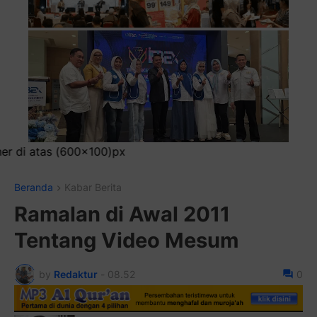
Pasang I
Beranda
Kabar Berita
Ramalan di Awal 2011
Tentang Video Mesum
by
Redaktur
-
08.52
0