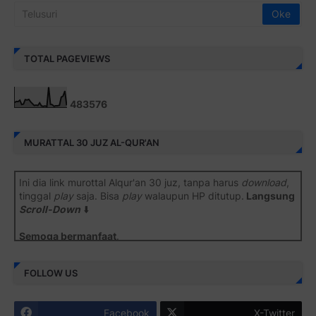
TOTAL PAGEVIEWS
4
8
3
5
7
6
MURATTAL 30 JUZ AL-QUR'AN
Ini dia link murottal Alqur'an 30 juz, tanpa harus
download
,
tinggal
play
saja. Bisa
play
walaupun HP ditutup.
Langsung
Scroll-Down
⬇️
Semoga bermanfaat
.
Juz 1 ⇨
http://j.mp/2b8SiNO
FOLLOW US
Juz 2 ⇨
http://j.mp/2b8RJmQ
Facebook
X-Twitter