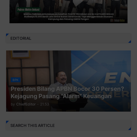
EDITORIAL
BPK
Presiden Bilang APBN Bocor 30 Persen?
Kejagung Pasang “Alarm” Keuangan
by
ChiefEditor
-
21.53
SEARCH THIS ARTICLE