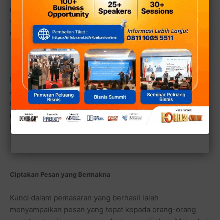
menjadi fokus Anda. Anda bisa memiliki beberapa pasar
sasaran karena Anda memiliki sejumlah produk atau jasa
dan beberapa jenis kelebihan.
Intinya Anda sebaiknya berfokus pada orang-orang yang
akan memberikan penghargaan terhadap apa saja yang
bisa Anda lakukan bagi mereka. Orang-orang inilah yang
menjadi pelanggan yang paling setia dan menguntungkan
bagi Anda.
Ciptakan Pesan yang Bermakna
Kunci dalam pemasaran yang berhasil ialah
menyampaikan pesan yang tepat kepada orang-orang