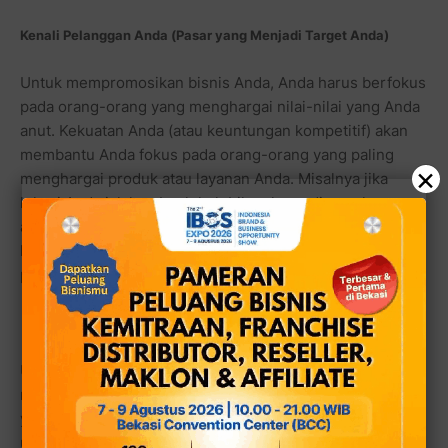
Kenali Pelanggan Anda (Pasar yang Menjadi Target Anda)
Untuk mempromosikan bisnis Anda, Anda harus berfokus
pada orang-orang yang menghargai nilai-nilai yang Anda
anut. Kekuatan Anda (atau keuntungan kompetitif) akan
membantu Anda fokus pada orang-orang yang paling
×
menghargai produk atau layanan Anda. Misalnya jika
lokasi Anda ialah sebuah kelebihan kemudian pelanggan
akan juga akan mencerminkan pilihan lokasi Anda. Jika
kualitas tinggi merupakan kelebihan Anda, maka
pelanggan Anda harus menghargai kualitas.
Untuk mendapatkan gagasan mengenai siapa yang
menjadi pasar sasaran Anda, lihat dan amati pelanggan
yang Anda miliki sekarang atau amati margin keuntungan
untuk menentukan jenis pelanggan apa yang harus