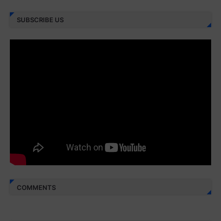
Juz 27 ⇨
http://j.mp/2bFRXno
SUBSCRIBE US
Juz 28 ⇨
http://j.mp/2brI3ai
Juz 29 ⇨
http://j.mp/2bFRyBF
Juz 30 ⇨
http://j.mp/2bFREcc
Monggo disebarluaskan. Mudah-mudahan menjadi ladang
amal jariyah bagi kita semua.
Berbagi kebaikan meskipun sedikit, semoga bermanfaat,
aamiin...
COMMENTS