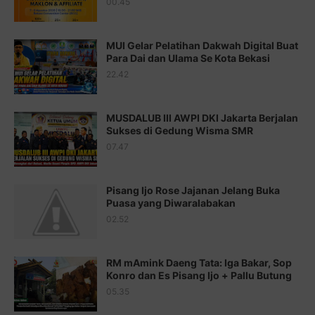
00.45
Juz 15 ⇨
http://j.mp/2bFRQIM
Juz 16 ⇨
http://j.mp/2b8SegG
MUI Gelar Pelatihan Dakwah Digital Buat
Para Dai dan Ulama Se Kota Bekasi
Juz 17 ⇨
http://j.mp/2brHsFz
22.42
Juz 18 ⇨
http://j.mp/2b8SCfc
Juz 19 ⇨
http://j.mp/2bFSq95
MUSDALUB III AWPI DKI Jakarta Berjalan
Sukses di Gedung Wisma SMR
Juz 20 ⇨
http://j.mp/2brI1zc
07.47
Juz 21 ⇨
http://j.mp/2b8VcBO
Pisang Ijo Rose Jajanan Jelang Buka
Juz 22 ⇨
http://j.mp/2bFRxNP
Puasa yang Diwaralabakan
Juz 23 ⇨
http://j.mp/2brItxm
02.52
Juz 24 ⇨
http://j.mp/2brHKw5
RM mAmink Daeng Tata: Iga Bakar, Sop
Juz 25 ⇨
http://j.mp/2brImlf
Konro dan Es Pisang Ijo + Pallu Butung
05.35
Juz 26 ⇨
http://j.mp/2bFRHF2