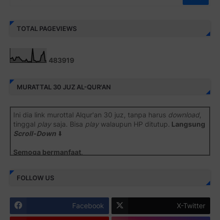
TOTAL PAGEVIEWS
4
8
3
9
1
9
MURATTAL 30 JUZ AL-QUR'AN
Ini dia link murottal Alqur'an 30 juz, tanpa harus
download
,
tinggal
play
saja. Bisa
play
walaupun HP ditutup.
Langsung
Scroll-Down
⬇️
Semoga bermanfaat
.
Juz 1 ⇨
http://j.mp/2b8SiNO
FOLLOW US
Juz 2 ⇨
http://j.mp/2b8RJmQ
Facebook
X-Twitter
Juz 3 ⇨
http://j.mp/2bFSrtF