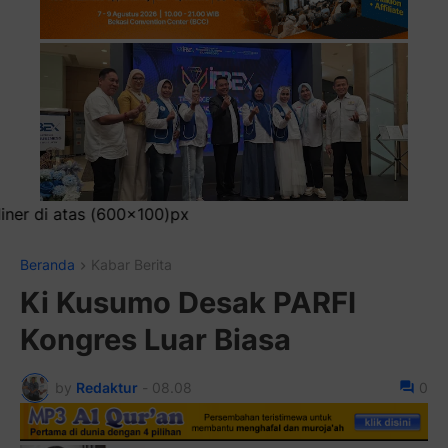
Pasang Ikla
Beranda
Kabar Berita
Ki Kusumo Desak PARFI
Kongres Luar Biasa
by
Redaktur
-
08.08
0