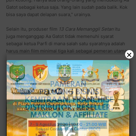
Gatot sebagai ketua saja. Yang lain sudah pada balik. Kok
bisa saya dapat delapan suara," urainya.
Selain itu, produser film
13 Cara Memanggil Setan
itu
juga menganggap Aa Gatot tidak memenuhi syarat
sebagai ketua Parfi di mana salah satu syaratnya adalah
harus main film minimal tiga kali sebagai pemeran utama.
×
"Tiba-tiba banyak banget orang yang dapat kartu AB
(anggota biasa). Anggota biasa itu adalah anggota
istimewa dengan syarat-syarat yang sangat ketat, seperti
pernah main film layar lebar minimal tiga kali. Kemarin,
saat kongres juga ada pemukulan," bebernya.(rik)