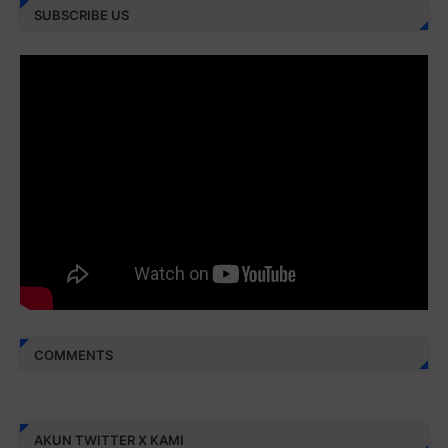
SUBSCRIBE US
Juz 28 ⇨
http://j.mp/2brI3ai
Juz 29 ⇨
http://j.mp/2bFRyBF
Juz 30 ⇨
http://j.mp/2bFREcc
Monggo disebarluaskan. Mudah-mudahan menjadi ladang
amal jariyah bagi kita semua.
Berbagi kebaikan meskipun sedikit, semoga bermanfaat,
aamiin...
COMMENTS
AKUN TWITTER X KAMI