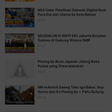
Juz 16 ⇨
http://j.mp/2b8SegG
MUI Gelar Pelatihan Dakwah Digital Buat
Para Dai dan Ulama Se Kota Bekasi
Juz 17 ⇨
http://j.mp/2brHsFz
22.42
Juz 18 ⇨
http://j.mp/2b8SCfc
Juz 19 ⇨
http://j.mp/2bFSq95
MUSDALUB III AWPI DKI Jakarta Berjalan
Sukses di Gedung Wisma SMR
Juz 20 ⇨
http://j.mp/2brI1zc
07.47
Juz 21 ⇨
http://j.mp/2b8VcBO
Pisang Ijo Rose Jajanan Jelang Buka
Juz 22 ⇨
http://j.mp/2bFRxNP
Puasa yang Diwaralabakan
Juz 23 ⇨
http://j.mp/2brItxm
02.52
Juz 24 ⇨
http://j.mp/2brHKw5
RM mAmink Daeng Tata: Iga Bakar, Sop
Juz 25 ⇨
http://j.mp/2brImlf
Konro dan Es Pisang Ijo + Pallu Butung
05.35
Juz 26 ⇨
http://j.mp/2bFRHF2
Juz 27 ⇨
http://j.mp/2bFRXno