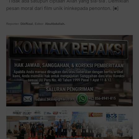
“Tidak ada satupun ciptaan Allah yang sia-sia”. Demikian
pesan moral dari film unik ininkepada penonton. [■]
.
Reporter:
DikRizal
, Editor:
AbuAbdullah