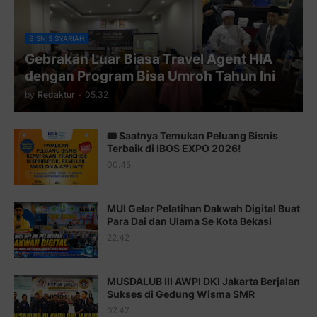
Juz 9 ⇨
http://j.mp/2byr1bu
Juz 10 ⇨
http://j.mp/2bHfyUH
BISNIS SYARIAH
Gebrakan Luar Biasa Travel Agent HIA
Juz 11 ⇨
http://j.mp/2bHf80y
dengan Program Bisa Umroh Tahun Ini
Juz 12 ⇨
http://j.mp/2bWnTby
by
Redaktur
-
05.32
Juz 13 ⇨
http://j.mp/2bFTiKQ
🎟️ Saatnya Temukan Peluang Bisnis
Juz 14 ⇨
http://j.mp/2b8SUTA
Terbaik di IBOS EXPO 2026!
00.45
Juz 15 ⇨
http://j.mp/2bFRQIM
Juz 16 ⇨
http://j.mp/2b8SegG
MUI Gelar Pelatihan Dakwah Digital Buat
Para Dai dan Ulama Se Kota Bekasi
Juz 17 ⇨
http://j.mp/2brHsFz
22.42
Juz 18 ⇨
http://j.mp/2b8SCfc
Juz 19 ⇨
http://j.mp/2bFSq95
MUSDALUB III AWPI DKI Jakarta Berjalan
Sukses di Gedung Wisma SMR
Juz 20 ⇨
http://j.mp/2brI1zc
07.47