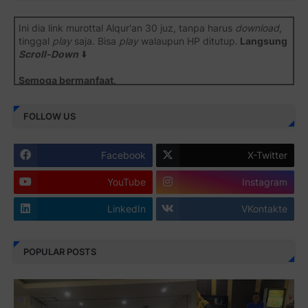
Ini dia link murottal Alqur'an 30 juz, tanpa harus
download
,
tinggal
play
saja. Bisa
play
walaupun HP ditutup.
Langsung
Scroll-Down
⬇️
Semoga bermanfaat
.
Juz 1 ⇨
http://j.mp/2b8SiNO
FOLLOW US
Juz 2 ⇨
http://j.mp/2b8RJmQ
Facebook
X-Twitter
Juz 3 ⇨
http://j.mp/2bFSrtF
YouTube
Instagram
Juz 4 ⇨
http://j.mp/2b8SXi3
LinkedIn
VKontakte
Juz 5 ⇨
http://j.mp/2b8RZm3
Juz 6 ⇨
http://j.mp/28MBohs
POPULAR POSTS
Juz 7 ⇨
http://j.mp/2bFRIZC
Juz 8 ⇨
http://j.mp/2bufF7o