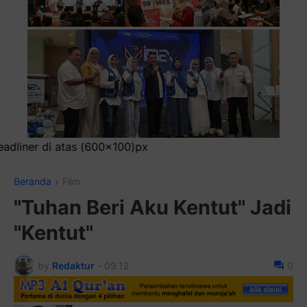
P
Beranda
Film
"Tuhan Beri Aku Kentut" Jadi
"Kentut"
by
Redaktur
-
09.12
0