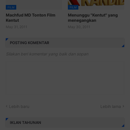
FILM
FILM
Machfud MD Tonton Film
Menunggu "Kentut" yang
Kentut
menegangkan
May 31, 2011
May 30, 2011
POSTING KOMENTAR
Silakan beri komentar yang baik dan sopan
Lebih baru
Lebih lama
IKLAN TAHUNAN