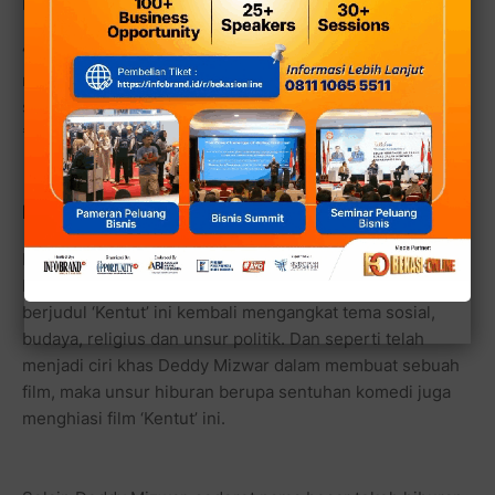
produser harus ‘memangkas’ judul tersebut.
“Karena kita tidak ingin ada salah penafsiran soal Tuhan,
meskipun minta apapun, meski sekadar kentut adalah
sah-sah saja kita minta pada Tuhan,” kata Deddy Mizwar.
*
Kentut, Film Terbaru Dari Deddy Mizwar
Deddy Mizwar kembali mempersembahkan satu film
berkualitas di kancah perfilman Indonesia. Film yang
berjudul ‘Kentut’ ini kembali mengangkat tema sosial,
budaya, religius dan unsur politik. Dan seperti telah
menjadi ciri khas Deddy Mizwar dalam membuat sebuah
film, maka unsur hiburan berupa sentuhan komedi juga
menghiasi film ‘Kentut’ ini.