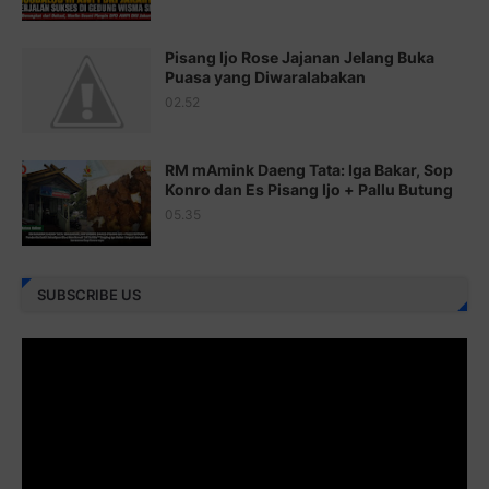
Juz 21 ⇨
http://j.mp/2b8VcBO
Pisang Ijo Rose Jajanan Jelang Buka
Juz 22 ⇨
http://j.mp/2bFRxNP
Puasa yang Diwaralabakan
Juz 23 ⇨
http://j.mp/2brItxm
02.52
Juz 24 ⇨
http://j.mp/2brHKw5
RM mAmink Daeng Tata: Iga Bakar, Sop
Juz 25 ⇨
http://j.mp/2brImlf
Konro dan Es Pisang Ijo + Pallu Butung
05.35
Juz 26 ⇨
http://j.mp/2bFRHF2
Juz 27 ⇨
http://j.mp/2bFRXno
SUBSCRIBE US
Juz 28 ⇨
http://j.mp/2brI3ai
Juz 29 ⇨
http://j.mp/2bFRyBF
Juz 30 ⇨
http://j.mp/2bFREcc
Monggo disebarluaskan. Mudah-mudahan menjadi ladang
amal jariyah bagi kita semua.