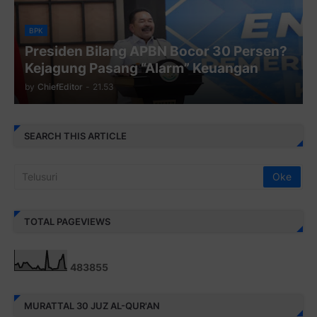
BPK
Presiden Bilang APBN Bocor 30 Persen?
Kejagung Pasang “Alarm” Keuangan
by
ChiefEditor
-
21.53
SEARCH THIS ARTICLE
TOTAL PAGEVIEWS
4
8
3
8
5
5
MURATTAL 30 JUZ AL-QUR'AN