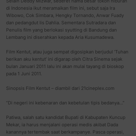
Selain Deddy Mizwar, sederet nama besar tokoh hiburan
di Indonesia ikut meramaikan film ini, sebut saja Ira
Wibowo, Cok Simbara, Hengky Tornando, Anwar Fuady
dan pedangdut Iis Dahlia. Sementara Sutradara dan
Penulis film yang berlokasi syutting di Bandung dan
Lembang ini diserahkan kepada Aria Kusumadewa.
Film Kentut, atau juga sempat digosipkan berjudul ‘Tuhan
berikan aku kentut’ ini digarap oleh Citra Sinema sejak
bulan Januari 2011 lalu ini akan mulai tayang di bioskop
pada 1 Juni 2011.
Sinopsis Film Kentut – diambil dari 21cineplex.com
“Di negeri ini kebenaran dan kebetulan tipis bedanya…”
Patiwa, salah satu kandidat Bupati di Kabupaten Kuncup
Mekar, ia harus menjalani operasi medis akibat Dada
kanannya tertembak saat berkampanye. Pasca operasi,