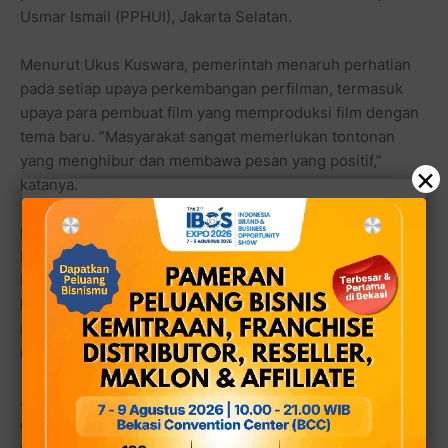
Usmar Ismail (PPHUI), Jakarta Selatan.
Menurut Ukus Kuswara, pemerintah menaruh perhatian
pada setiap upaya perkembangan perfilman, termasuk
upaya para pembuat film yang memproduksi film dengan
tema baru. “Masyarakat sangat memerlukan tontonan
yang menghibur dan membawa pesan yang positif,”
×
katanya.
Film yang merupakan sekuel dari film
Identitas
, produksi
bersama Deddy Mizwar, Zairin Zain, dan Aria
Kusumadewa mengangkat kisah perjalanan para calon
kandidat pimpinan Parpol. Dibandingkan film yang
menang FFI 2008 itu, kali ini Kentut lebih ‘berbunyi’ dalam
menyampaikan pesan cerita.
Judul awal film ini adalah Tuhan Beri Aku Kentut, namun
dalam perkembangannya, Deddy Mizwar selaku eksekutif