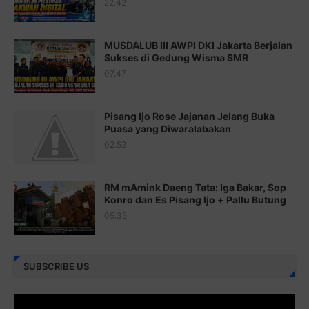
22.42
Juz 18 ⇨
http://j.mp/2b8SCfc
Juz 19 ⇨
http://j.mp/2bFSq95
MUSDALUB III AWPI DKI Jakarta Berjalan
Sukses di Gedung Wisma SMR
Juz 20 ⇨
http://j.mp/2brI1zc
07.47
Juz 21 ⇨
http://j.mp/2b8VcBO
Pisang Ijo Rose Jajanan Jelang Buka
Juz 22 ⇨
http://j.mp/2bFRxNP
Puasa yang Diwaralabakan
Juz 23 ⇨
http://j.mp/2brItxm
02.52
Juz 24 ⇨
http://j.mp/2brHKw5
RM mAmink Daeng Tata: Iga Bakar, Sop
Juz 25 ⇨
http://j.mp/2brImlf
Konro dan Es Pisang Ijo + Pallu Butung
05.35
Juz 26 ⇨
http://j.mp/2bFRHF2
Juz 27 ⇨
http://j.mp/2bFRXno
SUBSCRIBE US
Juz 28 ⇨
http://j.mp/2brI3ai
Juz 29 ⇨
http://j.mp/2bFRyBF