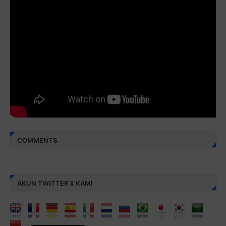
Juz 30 ⇨
http://j.mp/2bFREcc
Monggo disebarluaskan. Mudah-mudahan menjadi ladang
amal jariyah bagi kita semua.
Berbagi kebaikan meskipun sedikit, semoga bermanfaat,
aamiin...
COMMENTS
AKUN TWITTER X KAMI