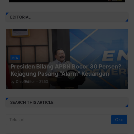
EDITORIAL
BPK
Presiden Bilang APBN Bocor 30 Persen?
Kejagung Pasang “Alarm” Keuangan
by
ChiefEditor
-
21.53
SEARCH THIS ARTICLE