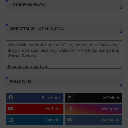
TOTAL PAGEVIEWS
MURATTAL 30 JUZ AL-QUR'AN
Ini dia link murottal Alqur'an 30 juz, tanpa harus
download
,
tinggal
play
saja. Bisa
play
walaupun HP ditutup.
Langsung
Scroll-Down
⬇️
Semoga bermanfaat
.
Juz 1 ⇨
http://j.mp/2b8SiNO
FOLLOW US
Juz 2 ⇨
http://j.mp/2b8RJmQ
Facebook
X-Twitter
Juz 3 ⇨
http://j.mp/2bFSrtF
YouTube
Instagram
Juz 4 ⇨
http://j.mp/2b8SXi3
LinkedIn
VKontakte
Juz 5 ⇨
http://j.mp/2b8RZm3