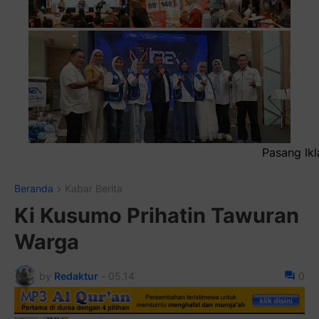
Pasang Iklan Running Text Anda di sini atau 
Beranda
Kabar Berita
Ki Kusumo Prihatin Tawuran
Warga
by
Redaktur
-
05.14
0