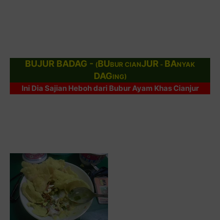
BUJUR BADAG -
BU
JUR
BA
(
BUR CIAN
-
NYAK
DAG
ING)
Ini Dia Sajian Heboh dari Bubur Ayam Khas Cianjur