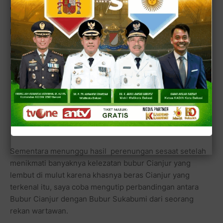
dengan pengusaha kuliner suskses lainnya dari
Entrepreuner University Cikarang. Hmmmmm, tuh apa
kan saya bilang, dari awal saya sudah bisa menduga kalau
ini pasti ada hubungannya dengan EU atau TDA (Tangan
Di Atas) atau komunitas pengusaha muda yang kreatif dan
inovatif itu.
(bagian ini sedang disusun penulis.....)
Sementara menunggu hasil perenungan sesaat setelah
menikmati banyaknya kelezatan bubur Cianjur yang
lembut di mulut karena khasnya beras Cianjur yang
terkenal itu, saya coba mengutip perbandingan antara
Bubur Cianjur dengan Bubur Sukabumi dari seorang
rekan wartawan.