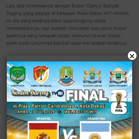
Lalu apa istimewanya dengan Bubur Cianjur Banyak
Daging yang adanya di kawasan Ruko Galaxi ini? Hmmm,
ini dia yang awalnya bikin saya bingung untuk
menuliskannya, tapi setelah mencicipi satu porsi bubur
ayamnya yang lumayan besar menurut ukuran bubur
ayam pada umumnya barulah saya merasakan bedanya.
×
Dan semakin jelas saja keunikan bubur ayam asli khas
Cianjur ini setelah saya ketemu dengan sang pemiliknya,
Kang Asep, yang ternyata juga masih se-almamater