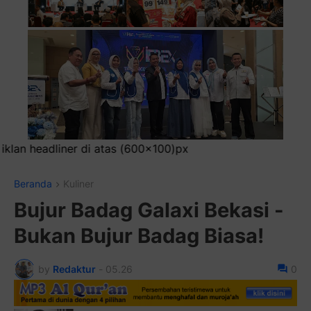
00x100)px
Beranda
Kuliner
Bujur Badag Galaxi Bekasi -
Bukan Bujur Badag Biasa!
by
Redaktur
-
05.26
0