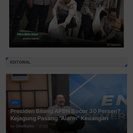
EDITORIAL
BPK
Presiden Bilang APBN Bocor 30 Persen?
Kejagung Pasang “Alarm” Keuangan
by
ChiefEditor
-
21.53