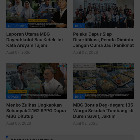
DAPUR MBG
BNSP
Laporan Utama MBG
Pelaku Dapur Siap
Dayeuhkolot Bau Ketek, Ini
Disertifikasi, Pemda Diminta
Kata Arsyam Tajam
Jangan Cuma Jadi Penikmat
April 07, 2026
April 03, 2026
COACH
BNSP
Menko Zulhas Ungkapkan
MBG Bonus Deg-degan: 135
Sebanyak 2.162 SPPG Dapur
Warga Sekolah ‘Tumbang’ di
MBG Ditutup
Duren Sawit, Jaktim
April 03, 2026
April 02, 2026