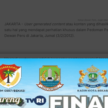
Ketua Dewan Pers, bagir Man
JAKARTA -
User generated content
atau konten yang dihasi
satu hal yang mendapat perhatian khusus dalam Pedoman Pe
Dewan Pers di Jakarta, Jumat (3/2/2012).
Menjadi pertanyaan adalah komentar pembaca menjadi tang
orang yang berkomentar?
Akhirnya disepakati bahwa secara etika, cyber media punya
pembaca agar tidak bertentangan dengan Undang-Undang Pers 