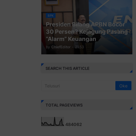
BPK
Presiden Bilang APBN Bocor
30 Persen? Kejagung Pasang
“Alarm” Keuangan
by
ChiefEditor
-
21.53
SEARCH THIS ARTICLE
TOTAL PAGEVIEWS
4
8
4
0
6
2