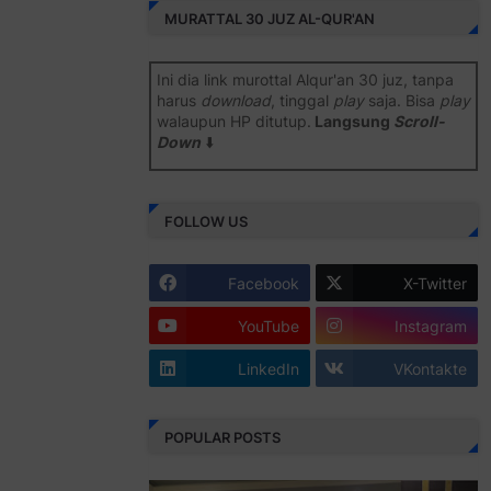
MURATTAL 30 JUZ AL-QUR'AN
Ini dia link murottal Alqur'an 30 juz, tanpa
harus
download
, tinggal
play
saja. Bisa
play
walaupun HP ditutup.
Langsung
Scroll-
Down
⬇️
Semoga bermanfaat
.
FOLLOW US
Juz 1 ⇨
http://j.mp/2b8SiNO
Juz 2 ⇨
http://j.mp/2b8RJmQ
Facebook
X-Twitter
Juz 3 ⇨
http://j.mp/2bFSrtF
YouTube
Instagram
Juz 4 ⇨
http://j.mp/2b8SXi3
LinkedIn
VKontakte
Juz 5 ⇨
http://j.mp/2b8RZm3
Juz 6 ⇨
http://j.mp/28MBohs
POPULAR POSTS
Juz 7 ⇨
http://j.mp/2bFRIZC