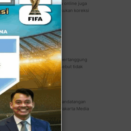
 mewajibkan registrasi. Media online juga
memenuhi syarat, serta melakukan koreksi
ssa di jagat maya untuk ikut bertanggung
n, ia berharap niat baik tersebut tidak
 kata Bagir Manan sebelum penandatangan
elaku cyber media di Gedung Jakarta Media