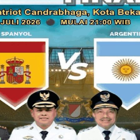
antara lain dengan mencantumkan syarat dan ketentuan serta
berhak mengedit komentar, menghapus komentar yang tidak 
jika ada pengaduan.
Menurut Ketua Dewan Pers Bagir Manan, kesediaan media ma
jawab terhadap komentar pembaca merupakan hal positif. Namu
disalahgunakan di kemudian hari untuk memidanakan media.
"Meski tanggung jawab, jangan sampai media dikorbankan,"
Pedoman Pemberitaan Media Siber oleh asosiasi pers dan p
Center, Jumat.