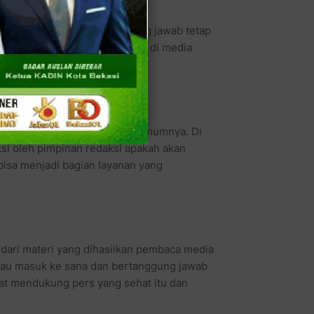
 membantu, sementara tanggung jawab tetap
 dirugikan terhadap komentar di media
ri komentar)," kata Bagir.
ia cyber dengan pers pada umumnya. Di
si oleh pimpinan redaksi apakah akan
bisa menjadi bagian layanan yang
 dari materi yang dihasilkan pembaca media
kalau masuk ke sana dan bertanggung jawab
kat mendukung pers yang sehat itu dan