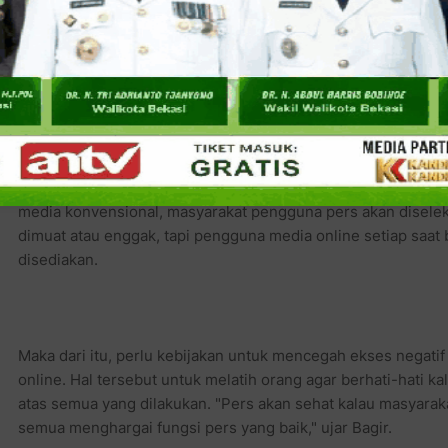
Menurutnya, posisi media dalam hal ini sebagai pihak yang
pada orang yang berkomentar. "Kalau ada orang yang merasa
siber, yang pertama kali bertanggung jawab adalah dia (pembe
Bagir mengatakan, memang ada perbedaan pemanfaatan med
media konvensional, masyarakat pengguna pers akan diselek
dimuat atau enggak, tapi pengguna media online setiap saat 
disediakan.
Maka dari itu, perlu kebijakan untuk mencegah ekses negatif
online. Hal tersebut untuk melatih orang agar berhati-hati 
atas semua yang dilakukan. "Pers akan sehat kalau masyara
semua menghargai fungsi pers yang baik," ujar Bagir.