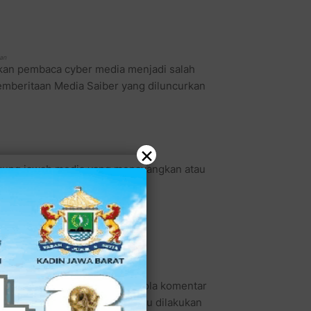
an
lkan pembaca cyber media menjadi salah
mberitaan Media Saiber yang diluncurkan
×
gung jawab media yang menayangkan atau
 tanggung jawab untuk mengelola komentar
dan kode etik jurnalistik. Itu dilakukan