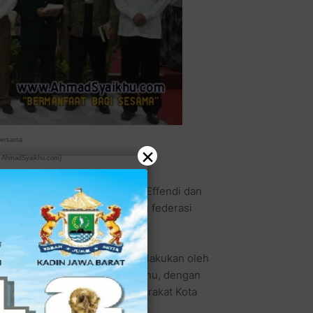
 bersama
×
: AhmadSyaikhu.com)
dengan nomor urut 4, Rahmat Effendi dan
ukungan datang dari sembilan federasi
andatanganan kontrak politik dilakukan oleh
l Wali Kota Bekasi, Ahmad Syaikhu, dengan
tro dan beberapa tokoh masyarakat Kota