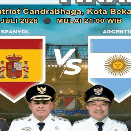
Kegiatan penandatanganan kontrak politik, dilakukan bersam
’’Politik gerakan buruh, membangun relasi pengusaha dan bur
kemarin, yang dihadiri sekitar 100 perwakilan buruh.
Para buruh tersebut merupakan jaringan dari Partai Keadil
calon Wali Kota Bekasi nomor urut 4 Pepen-Ahmad Syaikhu (
daerah.
Ada beberapa point yang menjadi kesepakatan antara buruh d
kebijakan pengawasan outsourcing, membuat pertemuan den
terhadap pekerja di Kota Bekasi, kesehatan gratis dan mura
Bekasi lebih besar dari pada kabupaten Bekasi.
Calon Wakil Wali Kota Bekasi, Ahmad Syaikhu menuturkan, b
warga Kota Bekasi, sehigga sudah selayaknya pemerintah m
dan pekerja.