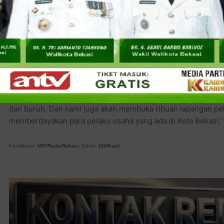
Selain itu, lanjut Syaikhu, Kota Bekasi tumbuh dan berkemban
buruh pabrik. ’’Karenanya buruh dan para pekerja harus dipe
pertumbuhan Kota Bekasi yang semakin pesat ini,” terangnya
Dengan sejahteranya para pekerja dan buruh, tambah Syaikh
pertumbuhan kota Bekasi. Syaikhu pun berjanji akan menyeja
ribuan wirausaha baru bagi para buruh dan pekerja di Kota Be
’’Pemerintah harus dapat memasilitasi para buruh dalam 
dan buruh. Dan kami juga akan membuka ribuan lapangan pek
memberdayakan para pelaku usaha yang ada di Kota Bekasi,”
Kontributor:
MIF/RadarBekasi
, Editor:
DikRizal/