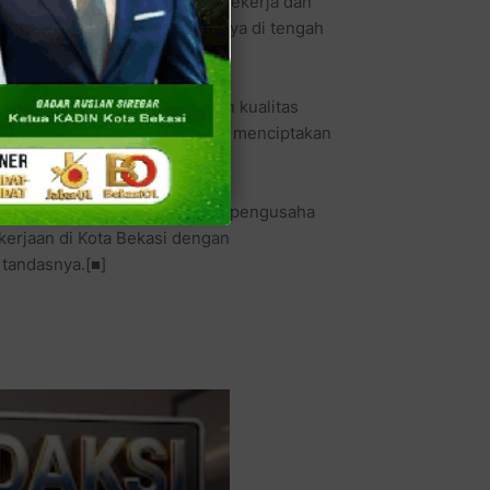
g juga dari hasil jerih payah pekerja dan
rhatikan kesejahteraan hidupnya di tengah
.
u, akan semakin meningkatkan kualitas
hterakan serikat pekerja, dan menciptakan
kasi.
membangun kesepahaman antara pengusaha
erjaan di Kota Bekasi dengan
 tandasnya.[■]