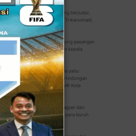
a dengan acara bedah buku yang berjudul,
uh secara islami” karya Imam Trikarsohadi,
an Sejahtera (PKS) yang mendukung pasangan
PAS), untuk maju menjadi calon kepala
an pasangan PAS, di antaranya yaitu
gan buruh secara berkala, perlindungan
h bagi buruh dan menjadikan UMR Kota
uruh dan pekerja merupakan bagian dari
emperhatikan nasib kehidupan para buruh