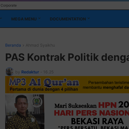
Corporate
MEGA MENU
DOCUMENTATION
Beranda
Ahmad Syaikhu
PAS Kontrak Politik deng
by
Redaktur
-
16.25