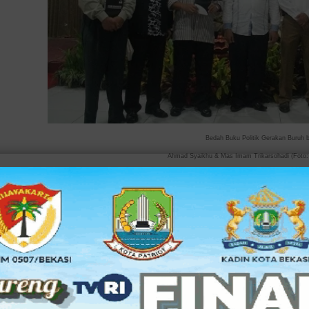
Bedah Buku Politik Gerakan Buruh
Ahmad Syaikhu & Mas Imam Trikarsohadi (Foto
BEKASI SELATAN,
bksOL
– Pasangan calon Walikota Bekasi 
Ahmad Syaikhu, mendapatkan dukungan tambahan. Kali ini, d
buruh yang ada di Kota Bekasi.
Kontrak politik pun telah disepakati di antara keduanya. Pen
setiap perwakilan serikat buruh, lalu diikuti oleh calon Waki
disaksikan oleh ketua DPD PKS Kota Bekasi, Chairoman J Pu
Bekasi.