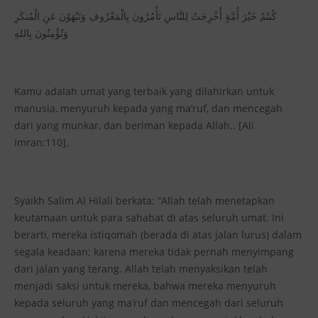
كُنتُمْ خَيْرَ أُمَّةٍ أُخْرِجَتْ لِلنَّاسِ تَأْمُرُونَ بِالْمَعْرُوفِ وَتَنْهَوْنَ عَنِ الْمُنكَرِ
وَتُؤْمِنُونَ بِاللهِ
Kamu adalah umat yang terbaik yang dilahirkan untuk
manusia, menyuruh kepada yang ma’ruf, dan mencegah
dari yang munkar, dan beriman kepada Allah.. [Ali
Imran:110].
Syaikh Salim Al Hilali berkata: “Allah telah menetapkan
keutamaan untuk para sahabat di atas seluruh umat. Ini
berarti, mereka istiqomah (berada di atas jalan lurus) dalam
segala keadaan; karena mereka tidak pernah menyimpang
dari jalan yang terang. Allah telah menyaksikan telah
menjadi saksi untuk mereka, bahwa mereka menyuruh
kepada seluruh yang ma’ruf dan mencegah dari seluruh