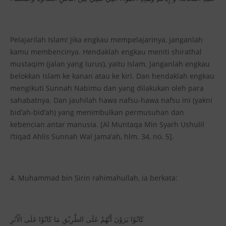
Pelajarilah Islam! Jika engkau mempelajarinya, janganlah
kamu membencinya. Hendaklah engkau meniti shirathal
mustaqim (jalan yang lurus), yaitu Islam. Janganlah engkau
belokkan Islam ke kanan atau ke kiri. Dan hendaklah engkau
mengikuti Sunnah Nabimu dan yang dilakukan oleh para
sahabatnya. Dan jauhilah hawa nafsu-hawa nafsu ini (yakni
bid’ah-bid’ah) yang menimbulkan permusuhan dan
kebencian antar manusia. [Al Muntaqa Min Syarh Ushulil
I’tiqad Ahlis Sunnah Wal Jama’ah, hlm. 34, no. 5].
4. Muhammad bin Sirin rahimahullah, ia berkata:
كَانُوْا يَرَوْنَ أَنَّهُمْ عَلَى الطَّرِيْقِ مَا كَانُوْا عَلَى الْأَثَرِ