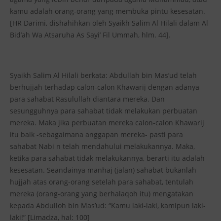
kamu adalah orang-orang yang membuka pintu kesesatan.
[HR Darimi, dishahihkan oleh Syaikh Salim Al Hilali dalam Al
Bid’ah Wa Atsaruha As Sayi’ Fil Ummah, hlm. 44].
Syaikh Salim Al Hilali berkata: Abdullah bin Mas’ud telah
berhujjah terhadap calon-calon Khawarij dengan adanya
para sahabat Rasulullah diantara mereka. Dan
sesungguhnya para sahabat tidak melakukan perbuatan
mereka. Maka jika perbuatan mereka calon-calon Khawarij
itu baik -sebagaimana anggapan mereka- pasti para
sahabat Nabi n telah mendahului melakukannya. Maka,
ketika para sahabat tidak melakukannya, berarti itu adalah
kesesatan. Seandainya manhaj (jalan) sahabat bukanlah
hujjah atas orang-orang setelah para sahabat, tentulah
mereka (orang-orang yang berhalaqoh itu) mengatakan
kepada Abdulloh bin Mas’ud: “Kamu laki-laki, kamipun laki-
laki!” [Limadza, hal: 100]