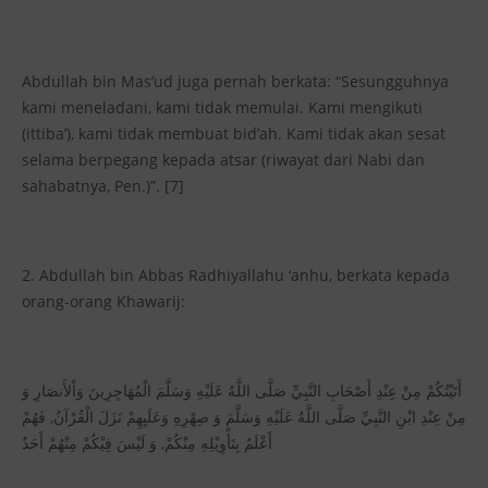
Abdullah bin Mas’ud juga pernah berkata: “Sesungguhnya
kami meneladani, kami tidak memulai. Kami mengikuti
(ittiba’), kami tidak membuat bid’ah. Kami tidak akan sesat
selama berpegang kepada atsar (riwayat dari Nabi dan
sahabatnya, Pen.)”. [7]
2. Abdullah bin Abbas Radhiyallahu ‘anhu, berkata kepada
orang-orang Khawarij:
أَتَيْتُكُمْ مِنْ عِنْدِ أَصْحَابِ النَّبِيِّ صَلَّى اللَّهُ عَلَيْهِ وَسَلَّمَ الْمُهَاجِرِينَ وَاْلأَنصَارِ وَ
مِنْ عِنْدِ ابْنِ النَّبِيِّ صَلَّى اللَّهُ عَلَيْهِ وَسَلَّمَ وَ صِهْرِهِ وَعَلَيِهِمْ نَزَلَ الْقُرْآنُ, فَهُمْ
أَعْلَمُ بِتَأْوِيْلِهِ مِنْكُمْ, وَ لَيْسَ فِيْكُمْ مِنْهُمْ أَحَدٌ