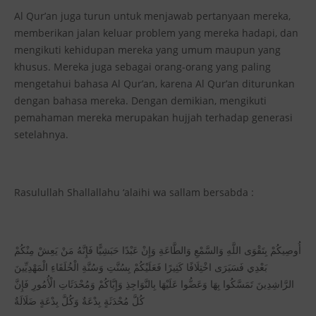
Al Qur’an juga turun untuk menjawab pertanyaan mereka,
memberikan jalan keluar problem yang mereka hadapi, dan
mengikuti kehidupan mereka yang umum maupun yang
khusus. Mereka juga sebagai orang-orang yang paling
mengetahui bahasa Al Qur’an, karena Al Qur’an diturunkan
dengan bahasa mereka. Dengan demikian, mengikuti
pemahaman mereka merupakan hujjah terhadap generasi
setelahnya.
Rasulullah Shallallahu ‘alaihi wa sallam bersabda :
أُوصِيكُمْ بِتَقْوَى اللَّهِ وَالسَّمْعِ وَالطَّاعَةِ وَإِنْ عَبْدًا حَبَشِيًّا فَإِنَّهُ مَنْ يَعِشْ مِنْكُمْ
بَعْدِي فَسَيَرَى اخْتِلَافًا كَثِيرًا فَعَلَيْكُمْ بِسُنَّتِ وَسُنَّةِ الْخُلَفَاءِ الْمَهْدِيِّينَ
الرَّاشِدِينَ تَمَسَّكُوا بِهَا وَعَضُّوا عَلَيْهَا بِالنَّوَاجِذِ وَإِيَّاكُمْ وَمُحْدَثَاتِ الْأُمُورِ فَإِنَّ
كُلَّ مُحْدَثَةٍ بِدْعَةٌ وَكُلَّ بِدْعَةٍ ضَلَالَةٌ