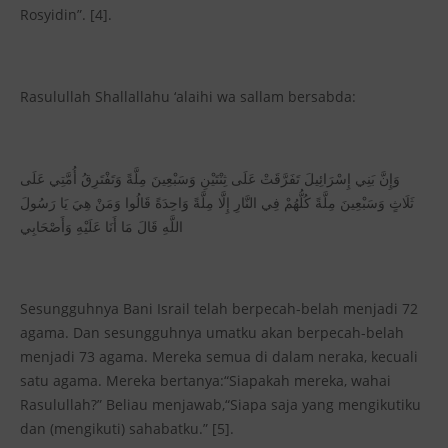
Rosyidin”. [4].
Rasulullah Shallallahu ‘alaihi wa sallam bersabda:
وَإِنَّ بَنِي إِسْرَائِيلَ تَفَرَّقَتْ عَلَى ثِنْتَيْنِ وَسَبْعِينَ مِلَّةً وَتَفْتَرِقُ أُمَّتِي عَلَى
ثَلَاثٍ وَسَبْعِينَ مِلَّةً كُلُّهُمْ فِي النَّارِ إِلَّا مِلَّةً وَاحِدَةً قَالُوا وَمَنْ هِيَ يَا رَسُولَ
اللَّهِ قَالَ مَا أَنَا عَلَيْهِ وَأَصْحَابِي
Sesungguhnya Bani Israil telah berpecah-belah menjadi 72
agama. Dan sesungguhnya umatku akan berpecah-belah
menjadi 73 agama. Mereka semua di dalam neraka, kecuali
satu agama. Mereka bertanya:“Siapakah mereka, wahai
Rasulullah?” Beliau menjawab,“Siapa saja yang mengikutiku
dan (mengikuti) sahabatku.” [5].