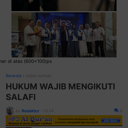
00x100)px
Beranda
kajian sunnah
HUKUM WAJIB MENGIKUTI
SALAFI
by
Redaktur
-
10.14
0