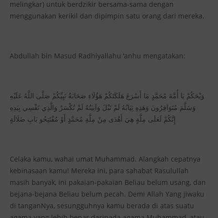
melingkar) untuk berdzikir bersama-sama dengan
menggunakan kerikil dan dipimpin satu orang dari mereka.
Abdullah bin Masud Radhiyallahu ‘anhu mengatakan:
وَيْحَكُمْ يَا أُمَّةَ مُحَمَّدٍ مَا أَسْرَعَ هَلَكَتَكُمْ هَؤُلَاءِ صَحَابَةُ نَبِيِّكُمْ صَلَّى اللَّهُ عَلَيْهِ
وَسَلَّمَ مُتَوَافِرُونَ وَهَذِهِ ثِيَابُهُ لَمْ تَبْلَ وَآنِيَتُهُ لَمْ تُكْسَرْ وَالَّذِي نَفْسِي بِيَدِهِ
إِنَّكُمْ لَعَلَى مِلَّةٍ هِيَ أَهْدَى مِنْ مِلَّةِ مُحَمَّدٍ أَوْ مُفْتَتِحُو بَابِ ضَلَالَةٍ
Celaka kamu, wahai umat Muhammad. Alangkah cepatnya
kebinasaan kamu! Mereka ini, para sahabat Rasulullah
masih banyak, ini pakaian-pakaian Beliau belum usang, dan
bejana-bejana Beliau belum pecah. Demi Allah Yang jiwaku
di tanganNya, sesungguhnya kamu berada di atas suatu
agama yang lebih benar daripada agama Muhammad, atau