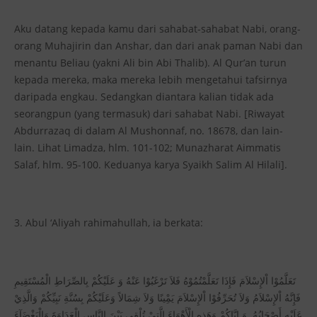
Aku datang kepada kamu dari sahabat-sahabat Nabi, orang-
orang Muhajirin dan Anshar, dan dari anak paman Nabi dan
menantu Beliau (yakni Ali bin Abi Thalib). Al Qur’an turun
kepada mereka, maka mereka lebih mengetahui tafsirnya
daripada engkau. Sedangkan diantara kalian tidak ada
seorangpun (yang termasuk) dari sahabat Nabi. [Riwayat
Abdurrazaq di dalam Al Mushonnaf, no. 18678, dan lain-
lain. Lihat Limadza, hlm. 101-102; Munazharat Aimmatis
Salaf, hlm. 95-100. Keduanya karya Syaikh Salim Al Hilali].
3. Abul ‘Aliyah rahimahullah, ia berkata:
تَعَلَّمُوْا اْلإِسْلاَمَ فَإِذَا تَعَلَّمْتُمُوْهُ فَلاَ تَرْغَبُوْا عَنْهُ وَ عَلَيْكُمْ بِالصِّرَاطِ الْمُسْتَقِيمِ
فَإِنَّهُ اْلإِسْلاَمُ وَلاَ تُحَرِّفُوْا اْلإِسْلاَمَ يَمِْينًا وَلاَ شِمَالاً وَعَلَيْكُمْ بِسُنَّةِ نَبِيِّكُمْ وَالَّذِيْ
عَلَيْهِ أَصْحَابُهُ. وَ إِيَّاكُمْ وَهَذِهِ الْأَهْوَاءَ الَّتِيْ تُلْقِي بَيْنَ النَّاسِ الْعَدَاوَةَ وَالْبَغْضَآءَ