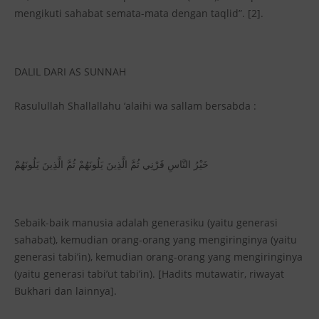
mengikuti sahabat semata-mata dengan taqlid”. [2].
DALIL DARI AS SUNNAH
Rasulullah Shallallahu ‘alaihi wa sallam bersabda :
خَيْرُ النَّاسِ قَرْنِي ثُمَّ الَّذِينَ يَلُونَهُمْ ثُمَّ الَّذِينَ يَلُونَهُمْ
Sebaik-baik manusia adalah generasiku (yaitu generasi
sahabat), kemudian orang-orang yang mengiringinya (yaitu
generasi tabi’in), kemudian orang-orang yang mengiringinya
(yaitu generasi tabi’ut tabi’in). [Hadits mutawatir, riwayat
Bukhari dan lainnya].