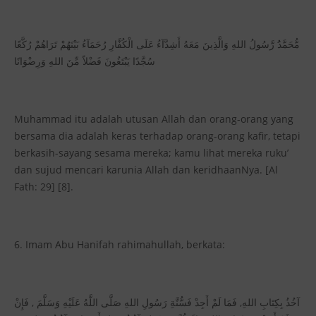
مُّحَمَّدُُ رَّسُولُ اللهِ وَالَّذِينَ مَعَهُ أَشِدَّآءُ عَلَى الْكُفَّارِ رُحَمَآءُ بَيْنَهُمْ تَرَاهُمْ رُكَّعًا
سُجَّدًا يَبْتَغُونَ فَضْلاً مِّنَ اللهِ وَرِضْوَانًا
Muhammad itu adalah utusan Allah dan orang-orang yang
bersama dia adalah keras terhadap orang-orang kafir, tetapi
berkasih-sayang sesama mereka; kamu lihat mereka ruku’
dan sujud mencari karunia Allah dan keridhaanNya. [Al
Fath: 29] [8].
6. Imam Abu Hanifah rahimahullah, berkata:
آخُذُ بِكِتَابِ اللهِ, فَمَا لَمْ أَجِدْ فَسُّنَّةِ رَسُولِ اللهِ صَلَّى اللَّهُ عَلَيْهِ وَسَلَّمَ , فَإِنْ