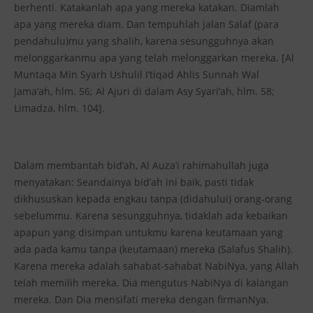
berhenti. Katakanlah apa yang mereka katakan. Diamlah
apa yang mereka diam. Dan tempuhlah jalan Salaf (para
pendahulu)mu yang shalih, karena sesungguhnya akan
melonggarkanmu apa yang telah melonggarkan mereka. [Al
Muntaqa Min Syarh Ushulil I’tiqad Ahlis Sunnah Wal
Jama’ah, hlm. 56; Al Ajuri di dalam Asy Syari’ah, hlm. 58;
Limadza, hlm. 104].
Dalam membantah bid’ah, Al Auza’i rahimahullah juga
menyatakan: Seandainya bid’ah ini baik, pasti tidak
dikhususkan kepada engkau tanpa (didahului) orang-orang
sebelummu. Karena sesungguhnya, tidaklah ada kebaikan
apapun yang disimpan untukmu karena keutamaan yang
ada pada kamu tanpa (keutamaan) mereka (Salafus Shalih).
Karena mereka adalah sahabat-sahabat NabiNya, yang Allah
telah memilih mereka. Dia mengutus NabiNya di kalangan
mereka. Dan Dia mensifati mereka dengan firmanNya.