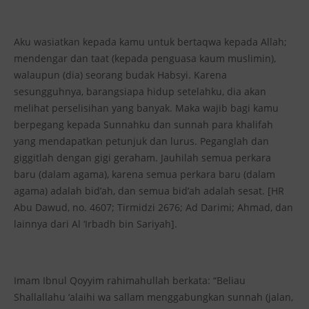
Aku wasiatkan kepada kamu untuk bertaqwa kepada Allah;
mendengar dan taat (kepada penguasa kaum muslimin),
walaupun (dia) seorang budak Habsyi. Karena
sesungguhnya, barangsiapa hidup setelahku, dia akan
melihat perselisihan yang banyak. Maka wajib bagi kamu
berpegang kepada Sunnahku dan sunnah para khalifah
yang mendapatkan petunjuk dan lurus. Peganglah dan
giggitlah dengan gigi geraham. Jauhilah semua perkara
baru (dalam agama), karena semua perkara baru (dalam
agama) adalah bid’ah, dan semua bid’ah adalah sesat. [HR
Abu Dawud, no. 4607; Tirmidzi 2676; Ad Darimi; Ahmad, dan
lainnya dari Al ‘Irbadh bin Sariyah].
Imam Ibnul Qoyyim rahimahullah berkata: “Beliau
Shallallahu ‘alaihi wa sallam menggabungkan sunnah (jalan,