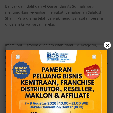
Banyak dalil-dalil dari Al Qur’an dan As Sunnah yang
menunjukkan kewajiban mengikuti pemahaman Salafush
Shalih. Para ulama telah banyak menulis masalah besar ini
di dalam karya-karya mereka.
×
Imam Ibnul Qoyyim di dalam kitab I’lamul Muwaqqi’in,
menyebutkan 46 dalil tentang kewajiban mengikuti sahabat
[1]. Syaikh Salim Al Hilali menulis kitab yang sangat bernilai
tentang kewajiban mengikuti manhaj Salaf ini di dalam kitab
beliau yang berjudul Limadza Ikhtartu Manhaj As Salafi?,
yang telah diterjemahkan ke dalam bahasa Iindonesia.
Sekedar untuk memudahkan pemahaman bagi saudara-
saudara seiman, secara ringkas kami ingin menyampaikan
sebagian dalil-dalil yang menunjukkan kewajiban mengikuti