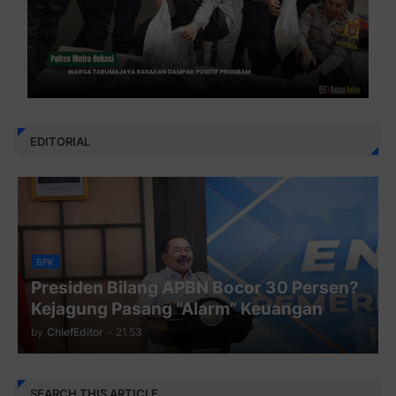
EDITORIAL
BPK
Presiden Bilang APBN Bocor 30 Persen?
Kejagung Pasang “Alarm” Keuangan
by
ChiefEditor
-
21.53
SEARCH THIS ARTICLE