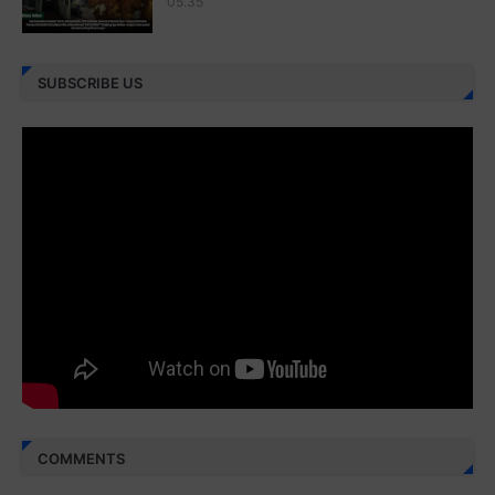
05.35
Juz 26 ⇨
http://j.mp/2bFRHF2
Juz 27 ⇨
http://j.mp/2bFRXno
SUBSCRIBE US
Juz 28 ⇨
http://j.mp/2brI3ai
Juz 29 ⇨
http://j.mp/2bFRyBF
Juz 30 ⇨
http://j.mp/2bFREcc
Monggo disebarluaskan. Mudah-mudahan menjadi ladang
amal jariyah bagi kita semua.
Berbagi kebaikan meskipun sedikit, semoga bermanfaat,
aamiin...
COMMENTS