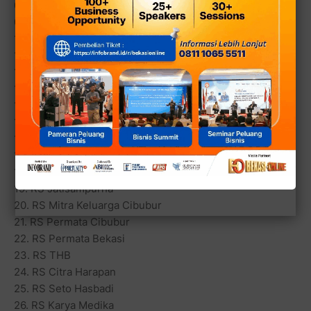
08. RS Bhakti Kartini
09. RS Graha Juanda
10. RS Sentosa
11. RS Mekarsari
12. RS Anna Medika
13. RS Juwita
14. RS Rawalumbu
15. RS Anna Pekayon
16. RS Hermina Galaxy
17. RS Kartika Husada Jatiasih
18. RS Mas Mitra
19. RS Jatisampurna
20. RS Mitra Keluarga Cibubur
21. RS Permata Cibubur
22. RS Permata Bekasi
23. RS THB
24. RS Citra Harapan
25. RS Seto Hasbadi
26. RS Karya Medika