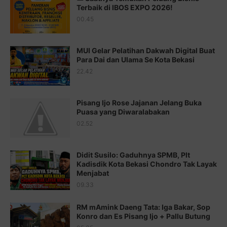
Juz 14 ⇨
http://j.mp/2b8SUTA
Terbaik di IBOS EXPO 2026!
00.45
Juz 15 ⇨
http://j.mp/2bFRQIM
Juz 16 ⇨
http://j.mp/2b8SegG
MUI Gelar Pelatihan Dakwah Digital Buat
Para Dai dan Ulama Se Kota Bekasi
Juz 17 ⇨
http://j.mp/2brHsFz
22.42
Juz 18 ⇨
http://j.mp/2b8SCfc
Juz 19 ⇨
http://j.mp/2bFSq95
Pisang Ijo Rose Jajanan Jelang Buka
Puasa yang Diwaralabakan
Juz 20 ⇨
http://j.mp/2brI1zc
02.52
Juz 21 ⇨
http://j.mp/2b8VcBO
Didit Susilo: Gaduhnya SPMB, Plt
Juz 22 ⇨
http://j.mp/2bFRxNP
Kadisdik Kota Bekasi Chondro Tak Layak
Menjabat
Juz 23 ⇨
http://j.mp/2brItxm
09.33
Juz 24 ⇨
http://j.mp/2brHKw5
RM mAmink Daeng Tata: Iga Bakar, Sop
Juz 25 ⇨
http://j.mp/2brImlf
Konro dan Es Pisang Ijo + Pallu Butung