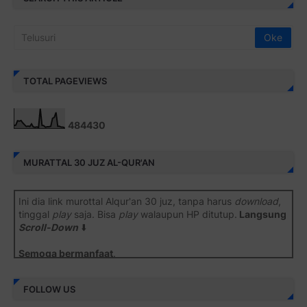
TOTAL PAGEVIEWS
4
8
4
4
3
0
MURATTAL 30 JUZ AL-QUR'AN
Ini dia link murottal Alqur'an 30 juz, tanpa harus
download
,
tinggal
play
saja. Bisa
play
walaupun HP ditutup.
Langsung
Scroll-Down
⬇️
Semoga bermanfaat
.
Juz 1 ⇨
http://j.mp/2b8SiNO
FOLLOW US
Juz 2 ⇨
http://j.mp/2b8RJmQ