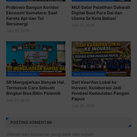
Prabowo Bangun Koridor
MUI Gelar Pelatihan Dakwah
Ekonomi Sumatera: Saat
Digital Buat Para Dai dan
Kereta Api dan Tol
Ulama Se Kota Bekasi
Bersinergi
July 27, 2026
July 29, 2026
DINAS PENDIDIKAN
AKSI KEMANUSIAAN
SR Mengajarkan Banyak Hal,
Dari Kearifan Lokal ke
Termasuk Cara Sebuah
Inovasi, Kolaborasi Jadi
Bingkai Bisa Bikin Polemik
Fondasi Kedaulatan Pangan
Papua
July 27, 2026
July 26, 2026
POSTING KOMENTAR
Silakan beri komentar yang baik dan sopan