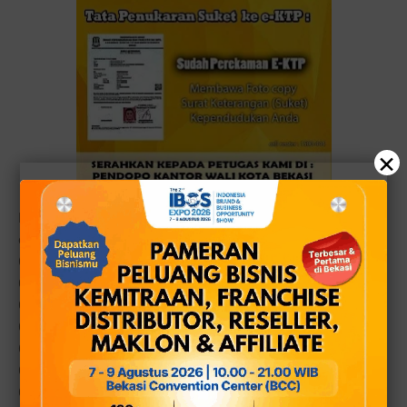
×
Daftar Rumah Sakit dalam kota Bekasi yang bekerja sama
dengan KS-NIK:
01. RSUD Kota Bekasi
02. RS Awal Bros
03. RS Hermina Bekasi
04. RS Ananda Bekasi
05. RS Mitra Keluarga Bekasi Timur
06. RS Mitra Keluarga Bekasi Barat
07. RS RM Zainutaqwa